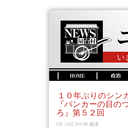
い
１０年ぶりのシン
『バンカーの目の
ろ』第５２回
8月 14日 2015年
経済