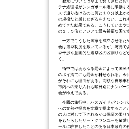
観光については今まで見てきたとお
テナ処理場がシンガポール港に隣接す
スで通り抜けるのに何と１０分以上か
の規模だと感じせざるをえない。これ
めてきた結果である。こうしていまや
の１．５倍とアジアで最も裕福な国で
一方でこうした国家を成立させるた
会は選挙制度を敷いているが、与党で
挙干渉や意図的な選挙区の区割りなど
く。
街中ではあらゆる罰金によって国民
のポイ捨てにも罰金が科せられる。今
がそれにも理由がある。高額な自動車
市内への乗り入れも曜日別にナンバー
会がゆえである。
今回の旅行中、バスガイドが“シンガ
への文句や提言を文章で提出すること
の人に対して下されるかは保証の限り
をもたらしたリー・クワンユーを敬愛
ールに駐在したことのある日本政府の