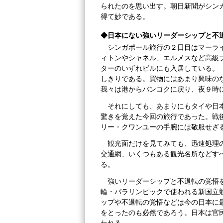
られたのを思い出す。朝日新聞がシン
得て妙である。
◆日本にない強いリーダーシップと不
シンガポール旅行の２日目はマーラ
ィトンやシャネル、エルメスなど高級
ターのいずれビルにも入居している。
しきりである。買物にはあまり興味の
我々は港からバンコクに戻り、夜９時
それにしても、あまりにもタイや日
驚きを覚えた今回の旅行であった。戦
リー・クワンユーの手腕には敬服せざ
観光面だけを見てみても、迅速処理
交通網、いくつもある観光名所などす
る。
強いリーダーシップと不退転の覚悟
輪・パラリンピックで使われる新国立
ップや不退転の覚悟などは今の日本に
をとったのも必然であろう。日本は官
われる。