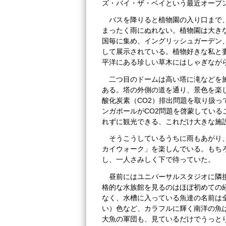
ズ・バイ・ザ・ベイという最近オープ
バスを降りると植物園の入り口まで
まったく雨にぬれない。植物園は大き
国毎に集め、イングリッシュガーデン
して展示されている。植物好きな私と
平洋にある珍しい草木にはしゃぎなが
二つ目のドームは高い塔に滝などを
ある。塔の外側の道を通り、景色を楽
酸化炭素（CO2）排出問題を取り扱
ンガポールがCO2問題を啓蒙してい
れずに観光できる、これだけ大きな施
そうこうしているうちに雨もあがり
カイウォーク」を楽しんでいる。もちろ
し、一人さみしく下で待っていた。
昼前にはユニバーサルスタジオに隣
格的な水族館を見るのはほぼ初めての
なく、水槽に入っている魚達の名前は
い）色など、カラフルに輝く南洋の魚
大魚の軍団も、見ているだけでうっと