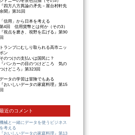
シドニーの冬景色点描（その3）
『四方八方異論の矛先－屋台村軒先
余聞』第31回
「信用」から日本を考える
第4回 信用貨幣とは何か（その3）
『視点を磨き、視野を広げる』第90
回
トランプにむしり取られる高市ニッ
ポン
そのつけの支払いは国民に？
『バンカーの目のつけどころ 気の
つけどころ』第323回
データの学習は冒険でもある
『おいしいデータの家庭料理』第15
回
最近のコメント
機械と一緒にデータを使うビジネス
を考える
『おいしいデータの家庭料理』第13