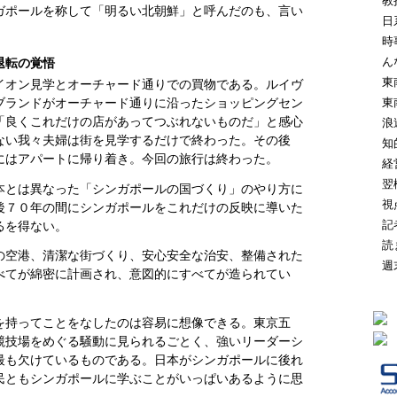
教
ガポールを称して「明るい北朝鮮」と呼んだのも、言い
日
時
ん
退転の覚悟
東
イオン見学とオーチャード通りでの買物である。ルイヴ
ブランドがオーチャード通りに沿ったショッピングセン
東
「良くこれだけの店があってつぶれないものだ」と感心
浪
ない我々夫婦は街を見学するだけで終わった。その後
知
にはアパートに帰り着き。今回の旅行は終わった。
経
翌
本とは異なった「シンガポールの国づくり」のやり方に
視
後７０年の間にシンガポールをこれだけの反映に導いた
記
るを得ない。
読
の空港、清潔な街づくり、安心安全な治安、整備された
週
べてが綿密に計画され、意図的にすべてが造られてい
を持ってことをなしたのは容易に想像できる。東京五
競技場をめぐる騒動に見られるごとく、強いリーダーシ
最も欠けているものである。日本がシンガポールに後れ
民ともシンガポールに学ぶことがいっぱいあるように思