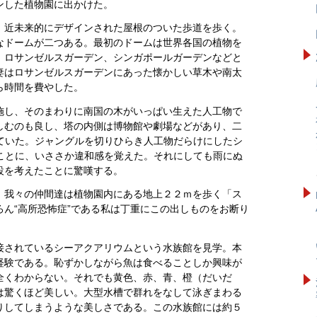
ンした植物園に出かけた。
、近未来的にデザインされた屋根のついた歩道を歩く。
なドームが二つある。最初のドームは世界各国の植物を
、ロサンゼルスガーデン、シンガポールガーデンなどと
妻はロサンゼルスガーデンにあった懐かしい草木や南太
ら時間を費やした。
施し、そのまわりに南国の木がいっぱい生えた人工物で
しむのも良し、塔の内側は博物館や劇場などがあり、二
っていた。ジャングルを切りひらき人工物だらけにしたシ
ることに、いささか違和感を覚えた。それにしても雨にぬ
設を考えたことに驚嘆する。
、我々の仲間達は植物園内にある地上２２ｍを歩く「ス
ん“高所恐怖症”である私は丁重にこの出しものをお断り
接されているシーアクアリウムという水族館を見学。本
経験である。恥ずかしながら魚は食べることしか興味が
全くわからない。それでも黄色、赤、青、橙（だいだ
は驚くほど美しい。大型水槽で群れをなして泳ぎまわる
りしてしまうような美しさである。この水族館には約５