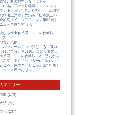
政策判断の材料となりうるか
『山本謙三の金融経済イニシアティ
ブ』第90回
に
収束するか、「基調的
な物価上昇率」の混沌『山本謙三の
金融経済イニシアティブ』第98回 |
ニュース屋台村
より
次なる進出有望国インドの攻略法
（2）
地理と気候
『バンカーの目のつけどころ 気の
つけどころ』第318回
に
次なる進出
有望国インドの攻略法（3）歴史から
の考察（上）『バンカーの目のつけ
どころ 気のつけどころ』第319回 |
ニュース屋台村
より
カテゴリー
国際
(173)
政治
(82)
文化
(137)