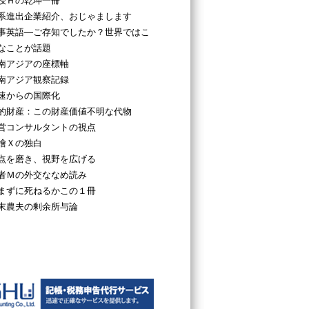
授Ｈの乾坤一冊
系進出企業紹介、おじゃまします
事英語―ご存知でしたか？世界ではこ
なことが話題
南アジアの座標軸
南アジア観察記録
速からの国際化
的財産：この財産価値不明な代物
営コンサルタントの視点
檜Ｘの独白
点を磨き、視野を広げる
者Ｍの外交ななめ読み
まずに死ねるかこの１冊
末農夫の剰余所与論