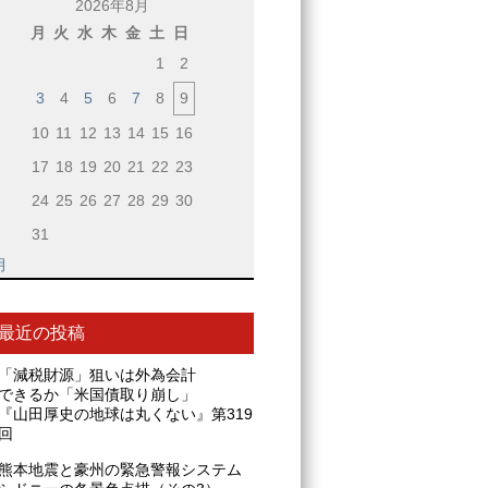
2026年8月
月
火
水
木
金
土
日
1
2
3
4
5
6
7
8
9
10
11
12
13
14
15
16
17
18
19
20
21
22
23
24
25
26
27
28
29
30
31
月
最近の投稿
「減税財源」狙いは外為会計
できるか「米国債取り崩し」
『山田厚史の地球は丸くない』第319
回
熊本地震と豪州の緊急警報システム