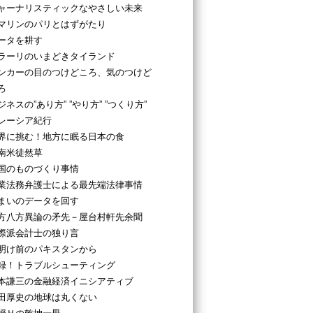
ャーナリスティックなやさしい未来
マリンのパリとはずがたり
ータを耕す
ラーリのいまどきタイランド
ンカーの目のつけどころ、気のつけど
ろ
ジネスの”あり方” ”やり方” ”つくり方”
レーシア紀行
界に挑む！地方に眠る日本の食
南米徒然草
国のものづくり事情
業法務弁護士による最先端法律事情
まいのデータを回す
方八方異論の矛先－屋台村軒先余聞
際派会計士の独り言
明け前のパキスタンから
録！トラブルシューティング
本謙三の金融経済イニシアティブ
田厚史の地球は丸くない