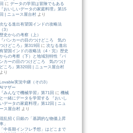
回
に
データの学習は冒険でもある
『おいしいデータの家庭料理』第15
回 | ニュース屋台村
より
次なる進出有望国インドの攻略法
（3）
歴史からの考察（上）
『バンカーの目のつけどころ 気の
つけどころ』第319回
に
次なる進出
有望国インドの攻略法（4・完）歴史
からの考察（下）と地域別特性『バ
ンカーの目のつけどころ 気のつけ
どころ』第320回 | ニュース屋台村
より
Lovable実況中継（その3）
AIマザー
『みんなで機械学習』第71回
に
機械
と一緒にデータを学習する 『おいし
いデータの家庭料理』第12回 | ニュ
ース屋台村
より
混乱招く日銀の「基調的な物価上昇
率」
「中長期インフレ予想」はどこまで