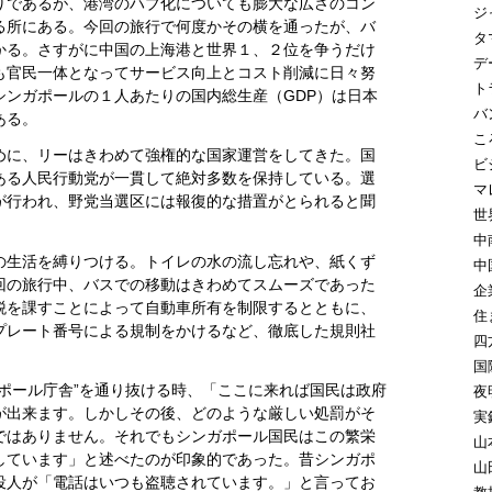
りであるが、港湾のハブ化についても膨大な広さのコン
ジ
る所にある。今回の旅行で何度かその横を通ったが、バ
タ
かる。さすがに中国の上海港と世界１、２位を争うだけ
デ
も官民一体となってサービス向上とコスト削減に日々努
ト
シンガポールの１人あたりの国内総生産（GDP）は日本
バ
ある。
こ
めに、リーはきわめて強権的な国家運営をしてきた。国
ビ
ある人民行動党が一貫して絶対多数を保持している。選
マ
が行われ、野党当選区には報復的な措置がとられると聞
世
中
の生活を縛りつける。トイレの水の流し忘れや、紙くず
中
回の旅行中、バスでの移動はきわめてスムーズであった
企
税を課すことによって自動車所有を制限するとともに、
住
プレート番号による規制をかけるなど、徹底した規則社
四
国
ポール庁舎”を通り抜ける時、「ここに来れば国民は政府
夜
が出来ます。しかしその後、どのような厳しい処罰がそ
実
ではありません。それでもシンガポール国民はこの繁栄
山
しています」と述べたのが印象的であった。昔シンガポ
山
役人が「電話はいつも盗聴されています。」と言ってお