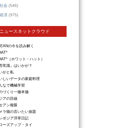
社会
(546)
経済
(975)
ニュースネットクラウド
SEANの今を読み解く
HAT^
HAT^（ホワット・ハット）
否常識」はいかが？
いがと私
いしいデータの家庭料理
んなで機械学習
のづくり一徹本舗
ジアの目線
セアン複眼
メラ猫の言いたい放題
ンボジア浮草日記
ローズアップ・タイ