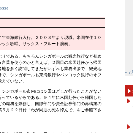
ocket
７年東海銀行入行。２００３年より現職。米国在住１０
シック歌唱、サックス・フルート演奏。
ぶりである。もちろんシンガポールの観光旅行など初め
う言葉を使うのかと言えば、２回目の米国赴任から帰国
各地を多く訪問してきたがいずれも業務出張で、観光地
« 7
けで、シンガポールも東海銀行やバンコック銀行のオフ
覚えていない。
。シンガポール市内には５回ほどしか行ったことがない
行っているからである。９４年に米国赴任から帰国した
どの職務を兼務し、国際部門や資金証券部門の再構築の
稿５月２２日付「わが同朋の死を悼んで」をご参照下さ