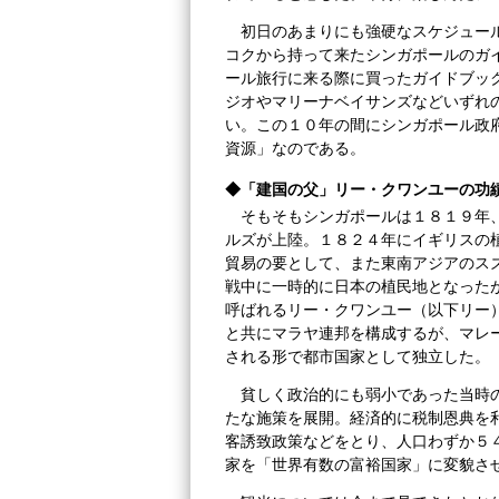
初日のあまりにも強硬なスケジュー
コクから持って来たシンガポールのガ
ール旅行に来る際に買ったガイドブッ
ジオやマリーナベイサンズなどいずれ
い。この１０年の間にシンガポール政
資源」なのである。
◆「建国の父」リー・クワンユーの功
そもそもシンガポールは１８１９年
ルズが上陸。１８２４年にイギリスの
貿易の要として、また東南アジアのス
戦中に一時的に日本の植民地となった
呼ばれるリー・クワンユー（以下リー
と共にマラヤ連邦を構成するが、マレ
される形で都市国家として独立した。
貧しく政治的にも弱小であった当時
たな施策を展開。経済的に税制恩典を
客誘致政策などをとり、人口わずか５
家を「世界有数の富裕国家」に変貌さ