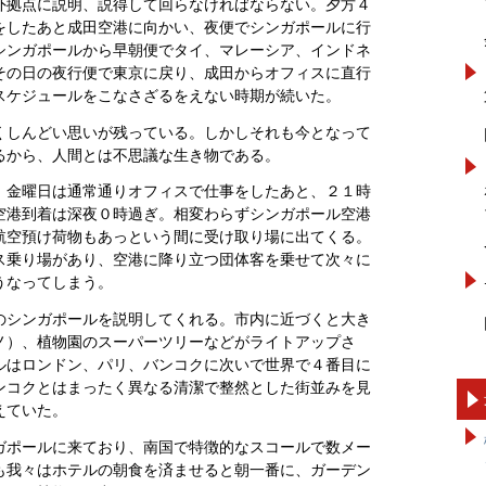
外拠点に説明、説得して回らなければならない。夕方４
をしたあと成田空港に向かい、夜便でシンガポールに行
シンガポールから早朝便でタイ、マレーシア、インドネ
その日の夜行便で東京に戻り、成田からオフィスに直行
スケジュールをこなさざるをえない時期が続いた。
くしんどい思いが残っている。しかしそれも今となって
るから、人間とは不思議な生き物である。
。金曜日は通常通りオフィスで仕事をしたあと、２１時
空港到着は深夜０時過ぎ。相変わらずシンガポール空港
航空預け荷物もあっという間に受け取り場に出てくる。
ス乗り場があり、空港に降り立つ団体客を乗せて次々に
うなってしまう。
のシンガポールを説明してくれる。市内に近づくと大き
ノ）、植物園のスーパーツリーなどがライトアップさ
ルはロンドン、パリ、バンコクに次いで世界で４番目に
ンコクとはまったく異なる清潔で整然とした街並みを見
えていた。
ガポールに来ており、南国で特徴的なスコールで数メー
も我々はホテルの朝食を済ませると朝一番に、ガーデン