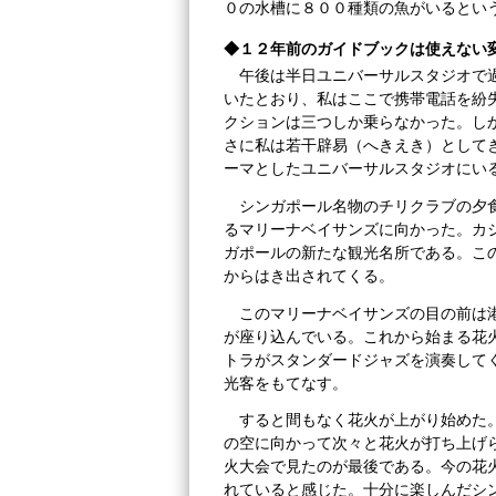
０の水槽に８００種類の魚がいるとい
◆１２年前のガイドブックは使えない
午後は半日ユニバーサルスタジオで
いたとおり、私はここで携帯電話を紛
クションは三つしか乗らなかった。し
さに私は若干辟易（へきえき）として
ーマとしたユニバーサルスタジオにい
シンガポール名物のチリクラブの夕
るマリーナベイサンズに向かった。カ
ガポールの新たな観光名所である。こ
からはき出されてくる。
このマリーナベイサンズの目の前は
が座り込んでいる。これから始まる花
トラがスタンダードジャズを演奏して
光客をもてなす。
すると間もなく花火が上がり始めた
の空に向かって次々と花火が打ち上げ
火大会で見たのが最後である。今の花
れていると感じた。十分に楽しんだシ