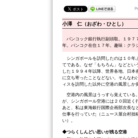
P
小澤 仁（おざわ・ひとし）
バンコック銀行執行副頭取。１９７
年。バンコク在住１７年。趣味：クラ
シンガポールを訪問したのは１０年
てである。なぜ「もちろん」などとい
した１９９４年以降、世界各地、日本
に立ち寄ったことなどない。そんなわ
ィスを訪問した以外に空港の風景しか
空港内の風景はうっすら覚えている
が、シンガポール空港には２０回近く
あと、私は東海銀行国際企画部次長な
仕事を行っていた（ニュース屋台村拙
い）。
◆つらくしんどい思いが残る空港