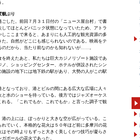
う。
変貌ぶり
過ごした。前回７月３１日付の「ニュース屋台村」で書
失してほとんどパニック状態になっていたため、アトラ
かしここまで来ると、あまりにも人工的な観光資源の多
きた。自然がどこにも感じられないのである。映画をテ
るのだから、当たり前なのかも知れないが……。
食を終えたあと、私たちは巨大カジノリゾート施設であ
ジノ、ショッピングセンター、ホテルが併設されたシン
の施設の地下には地下鉄の駅があり、大勢の人がこの駅
港となっており、港とビルの間にある広大な広場に人々
火と水のショーを待っている。後方ではジャズオーケス
くれる。「これでもか、これでもか」と言った調子で観
。港の上には、ぽっかりと大きな空が広がっている。こ
られていく。本格的な花火は５０年ほど前に多摩川の花
火はその時よりもずっと大きく美しくかつ技巧が凝らさ
ンガポールの花火であった。