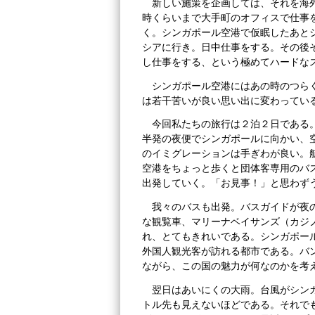
新しい施策を企画しては、それを海
時くらいまで大手町のオフィスで仕事
く。シンガポール空港で仮眠したあと
シアに行き。日中仕事をする。その後
し仕事をする、という極めてハードな
シンガポール空港にはあの時のつら
は若干苦いが良い思い出に変わってい
今回私たちの旅行は２泊２日である
半発の夜便でシンガポールに向かい、
のイミグレーションは手ぎわが良い。
空港をちょっと歩くと団体客専用のバ
出発していく。「お見事！」と思わず
我々のバスも出発。バスガイドが夜
な観覧車、マリーナベイサンズ（カジ
れ、とてもきれいである。シンガポー
外国人観光客が訪れる都市である。バ
ながら、この国の魅力が何なのかを考
翌日はあいにくの大雨。台風がシン
トル先も見えないほどである。それで