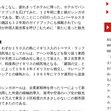
ルをこなし、疲れきってホテルに帰った。ホテルでバン
イドブックを広げてみた。１２年前に妻と娘がシンガポ
クである。驚いたことにこの日行ったユニバーサルスタ
の施設も１２年前のガイドブックにも掲載されていな
府が外国人観光客を呼びこむために「新たに造った観光
A
績
W
、わずか１５０人の島にイギリス人のトーマス・ラッフ
W
植民地となってからは、アヘンや茶などを取り扱う東西
「
ズや天然ゴムの積み出し港として栄えた。第２次世界大
え
が、戦後再びイギリスの植民地となる。「建国の父」と
お
）によって１９６３年イギリスから独立し、マレーシア
み
ーシアとの確執から、１９６５年にマラヤ連邦から追放
も
ア
のシンガポールは、企業家精神を持ったリーによって新
ア
利用した外貨の積極的導入、港湾や空港のハブ化や観光
カ
４０万人で東京２３区程度の大きさしかないこの都市国
カ
せてきたのである。
ク