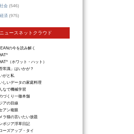
社会
(546)
経済
(975)
ニュースネットクラウド
SEANの今を読み解く
HAT^
HAT^（ホワット・ハット）
否常識」はいかが？
いがと私
いしいデータの家庭料理
んなで機械学習
のづくり一徹本舗
ジアの目線
セアン複眼
メラ猫の言いたい放題
ンボジア浮草日記
ローズアップ・タイ