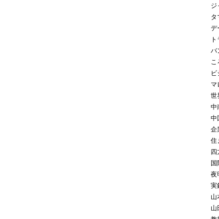
ジ
タ
デ
ト
バ
こ
ビ
マ
世
中
中
企
住
四
国
夜
実
山
山