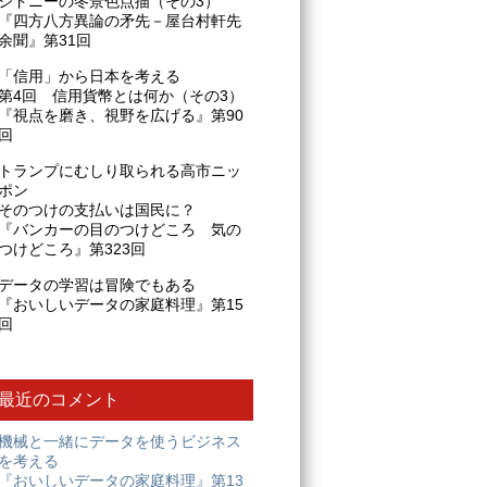
シドニーの冬景色点描（その3）
『四方八方異論の矛先－屋台村軒先
余聞』第31回
「信用」から日本を考える
第4回 信用貨幣とは何か（その3）
『視点を磨き、視野を広げる』第90
回
トランプにむしり取られる高市ニッ
ポン
そのつけの支払いは国民に？
『バンカーの目のつけどころ 気の
つけどころ』第323回
データの学習は冒険でもある
『おいしいデータの家庭料理』第15
回
最近のコメント
機械と一緒にデータを使うビジネス
を考える
『おいしいデータの家庭料理』第13