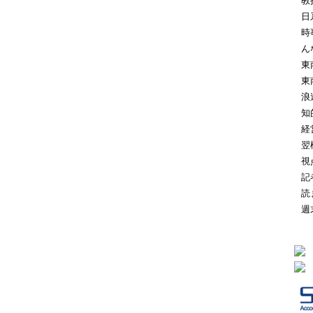
教
日
時
ん
東
東
浪
知
経
翌
視
記
読
週