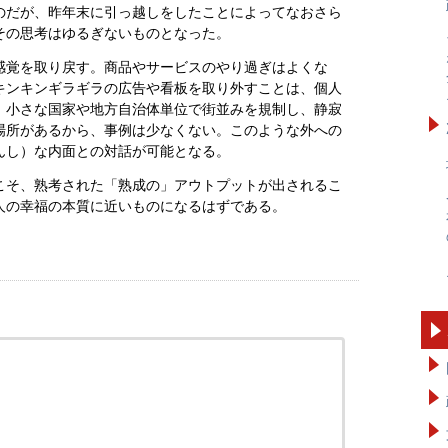
のだが、昨年末に引っ越しをしたことによってなおさら
その思考はゆるぎないものとなった。
感覚を取り戻す。商品やサービスのやり過ぎはよくな
キンキンギラギラの広告や看板を取り外すことは、個人
。小さな国家や地方自治体単位で街並みを規制し、静寂
場所があるから、事例は少なくない。このような外への
んし）な内面との対話が可能となる。
こそ、熟考された「熟成の」アウトプットが出されるこ
人の幸福の本質に近いものになるはずである。