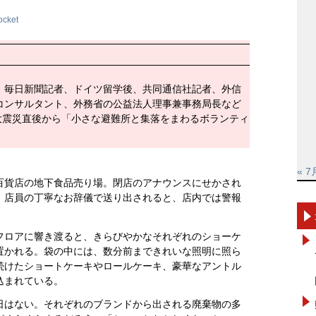
ocket
。毎日新聞記者、ドイツ留学後、共同通信社記者、外信
コンサルタント、外務省の公益法人理事兼事務局長など
大震災直後から「小さな避難所と集落をまわるボランティ
« 7
百貨店の地下食品売り場。閉店のアナウンスにせかされ
、店員の丁寧なお辞儀で送り出されると、店内では警報
フロアに響き渡ると、きらびやかなそれぞれのショーケ
置かれる。袋の中には、数分前まできれいな照明に照ら
続けたショートケーキやロールケーキ、豪華なアントル
込まれている。
日はない。それぞれのブランドから出される廃棄物の多