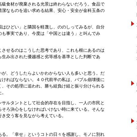
高級食材が廃棄される光景は終わらないだろう。食品で
清潔なものを追い求める結果、安心・安全が金科玉条の
国はひどい」と隣国を軽蔑し、ののしってみるが、自分
のも事実であり、今度は「中国とは違う」と叫んでみ
こさせるのはこうした思考であり、これも根にあるのは
ら生み出された優越感と劣等感を基準とした判断であ
いが、どうしたらよいかわからない人も多いと思う。だ
なければならない。４０代前半の私は、バブル崩壊後に
く、その処理に追われ、勝ち組負け組と振り分けられる
た。
ンサルタントとして社会的存在を目指し、一人の市民と
ろそろ決心をしなければいけない時に来ている。そんな
行き交う客を見ながら考えている。
ある。「幸せ」というコトの日々を感謝し、モノに別れ