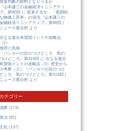
政策判断の材料となりうるか
『山本謙三の金融経済イニシアティ
ブ』第90回
に
収束するか、「基調的
な物価上昇率」の混沌『山本謙三の
金融経済イニシアティブ』第98回 |
ニュース屋台村
より
次なる進出有望国インドの攻略法
（2）
地理と気候
『バンカーの目のつけどころ 気の
つけどころ』第318回
に
次なる進出
有望国インドの攻略法（3）歴史から
の考察（上）『バンカーの目のつけ
どころ 気のつけどころ』第319回 |
ニュース屋台村
より
カテゴリー
国際
(173)
政治
(82)
文化
(137)