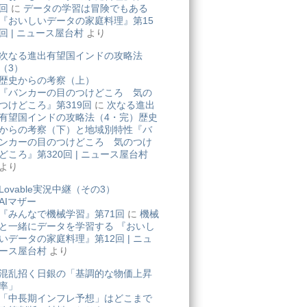
回
に
データの学習は冒険でもある
『おいしいデータの家庭料理』第15
回 | ニュース屋台村
より
次なる進出有望国インドの攻略法
（3）
歴史からの考察（上）
『バンカーの目のつけどころ 気の
つけどころ』第319回
に
次なる進出
有望国インドの攻略法（4・完）歴史
からの考察（下）と地域別特性『バ
ンカーの目のつけどころ 気のつけ
どころ』第320回 | ニュース屋台村
より
Lovable実況中継（その3）
AIマザー
『みんなで機械学習』第71回
に
機械
と一緒にデータを学習する 『おいし
いデータの家庭料理』第12回 | ニュ
ース屋台村
より
混乱招く日銀の「基調的な物価上昇
率」
「中長期インフレ予想」はどこまで