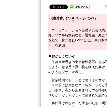
P
引地達也（ひきち・たつや）
コミュニケーション基礎研究会代表
部、ソウル特派員など。退社後、経営
を経て、株式会社LVP等設立。東日本
ア」を展開。
◆おかしくないか
午後８時過ぎの東京都渋谷区にある
るように急ぎ足で買い物を終えた客が
のようなブザーが鳴る。
営業時間のトーンとは違うその音が
ースの前には大きなゴミ袋がドッカと
し出され、客から指名されるのを待ち
メらが、ぐしゃぐしゃに崩されて詰め
客に選ばれなかった生ものたちに明