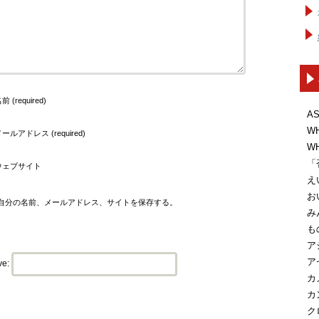
前 (required)
A
W
ールアドレス (required)
W
「
ウェブサイト
え
お
自分の名前、メールアドレス、サイトを保存する。
み
も
ア
ア
ve:
カ
カ
ク