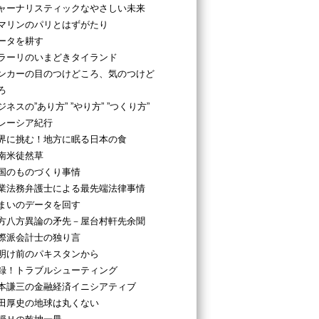
ャーナリスティックなやさしい未来
マリンのパリとはずがたり
ータを耕す
ラーリのいまどきタイランド
ンカーの目のつけどころ、気のつけど
ろ
ジネスの”あり方” ”やり方” ”つくり方”
レーシア紀行
界に挑む！地方に眠る日本の食
南米徒然草
国のものづくり事情
業法務弁護士による最先端法律事情
まいのデータを回す
方八方異論の矛先－屋台村軒先余聞
際派会計士の独り言
明け前のパキスタンから
録！トラブルシューティング
本謙三の金融経済イニシアティブ
田厚史の地球は丸くない