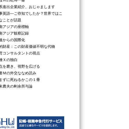
授Ｈの乾坤一冊
系進出企業紹介、おじゃまします
事英語―ご存知でしたか？世界ではこ
なことが話題
南アジアの座標軸
南アジア観察記録
速からの国際化
的財産：この財産価値不明な代物
営コンサルタントの視点
檜Ｘの独白
点を磨き、視野を広げる
者Ｍの外交ななめ読み
まずに死ねるかこの１冊
末農夫の剰余所与論