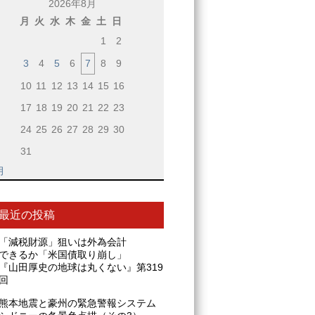
2026年8月
月
火
水
木
金
土
日
1
2
3
4
5
6
7
8
9
10
11
12
13
14
15
16
17
18
19
20
21
22
23
24
25
26
27
28
29
30
31
月
最近の投稿
「減税財源」狙いは外為会計
できるか「米国債取り崩し」
『山田厚史の地球は丸くない』第319
回
熊本地震と豪州の緊急警報システム