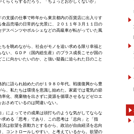
がくらくらするだろう。「ちょっとおかしくないか」
ドの支援の仕事で昨年から東京都内の百貨店に出入りす
る食品売場の日常的な光景に、２０１１年３月１１日の
セデスベンツやポルシェなどの高級車が転がっていた風
たちを眺めながら、社会がモノを追い求める限り幸福と
らない、ＧＤＰ（国内総生産）のプラス成長こそが国の
どこに向かいたいのか、と強い疑義に迫られた日のこと
格的に語られ始めたのが１９８０年代。戦後復興から豊
がら、私たちは環境を意識し始めた。家庭では電気の節
効率化、廃棄物を出さずに資源を循環させるなどゼロエ
をおさめているのは間違いない。
向」によってその成果は頭打ちのような気がしてならな
い求める「思考」であり、この思考は「志向」と「指
経済は欲望を原動力とするから、政治が自由経済を志向
り、コントロールしやすい、と考えているから。欲望の