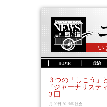
い
３つの「しこう」
『ジャーナリステ
３回
1月 09日 2015年
社会