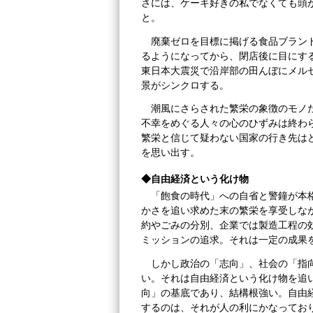
さには、ケーキ好きの私でなくても頭
と。
廃棄ゼロを目標に掲げる食品ブラン
るようになってから、閉店後に目にす
東日本大震災で沿岸部の田んぼにメル
景がシンクロする。
潮風にさらされた繁栄の象徴のモノ
不幸をめぐる人々の心のひずみは終わ
繁栄と信じて疑わない国家の行き先は
を思い出す。
◆自由経済という化け物
「飽食の時代」への自省と警鐘が本
かさを追い求めた末の繁栄を享受しな
約やごみの分別、企業では製造工程の
ミッションの追求。それは一定の成果
しかし政治の「志向」、社会の「指
い。それは自由経済という化け物を追
向」の基底であり、結構根強い。自由
するのは、それが人の利にかなってお