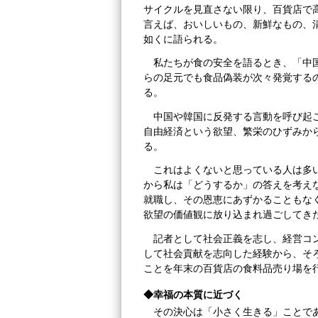
サイクルを見直さない限り、百貨店で
言えば、おいしいもの、新鮮なもの、
如くに語られる。
私たちが食の安全を語るとき、「中
らの足元でも食品偽装が次々発覚する
る。
中国や韓国に反発する言動を呼び起
自由経済という欲望、繁栄のひずみか
る。
これはよくないと思っている人は多
から私は「どうするか」の答えを考え
就職し、その恩恵にあずかることもな
欲望の価値観に放り込まれ過ごしてき
記者として社会正義を志し、経営コ
して社会貢献を志向した経験から、そ
ことを年末の百貨店の食料品売り場を
◆幸福の本質に近づく
その決心は「小さく生きる」ことで