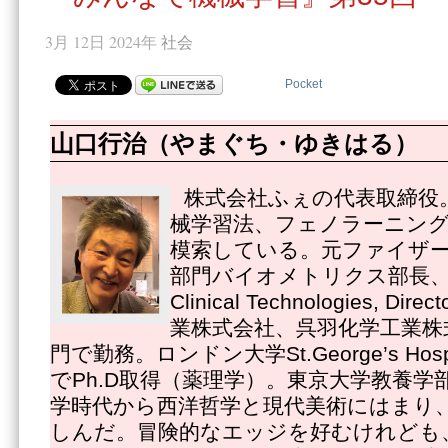
3月 12日 2024年
社会
Pocket
山口行治（やまぐち・ゆきはる）
株式会社ふぇの代表取締役
械学習法、フェノラーニング
模索している。元ファイザ
部門バイオメトリクス部長、Pfize
Clinical Technologies, 
業株式会社、呉羽化学工業株
門で勤務。ロンドン大学St.George’s Hospital
でPh.D取得（薬理学）。東京大学教養学
学時代から西洋哲学と現代美術にはまり
しんだ。冒険的なエッジを好むけれども