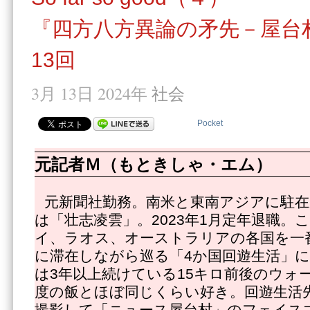
『四方八方異論の矛先－屋台
13回
3月 13日 2024年
社会
Pocket
元記者Ｍ（もときしゃ・エム）
元新聞社勤務。南米と東南アジアに駐在
は「壮志凌雲」。2023年1月定年退職。
イ、ラオス、オーストラリアの各国を一
に滞在しながら巡る「4か国回遊生活」
は3年以上続けている15キロ前後のウォ
度の飯とほぼ同じくらい好き。回遊生活