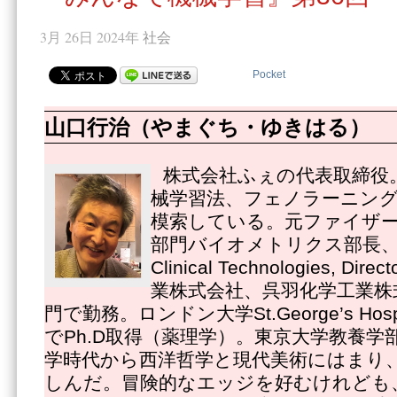
3月 26日 2024年
社会
Pocket
山口行治（やまぐち・ゆきはる）
株式会社ふぇの代表取締役
械学習法、フェノラーニング
模索している。元ファイザ
部門バイオメトリクス部長、Pfize
Clinical Technologies, 
業株式会社、呉羽化学工業株
門で勤務。ロンドン大学St.George’s Hospital
でPh.D取得（薬理学）。東京大学教養学
学時代から西洋哲学と現代美術にはまり
しんだ。冒険的なエッジを好むけれども