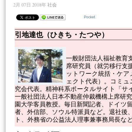
2月 07日 2018年
社会
Pocket
引地達也（ひきち・たつや）
一般財団法人福祉教育
席研究員（就労移行支
ットワーク統括・ケア
ェクト代表）。コミュ
究会代表。精神科系ポータルサイト「サ
一般社団法人日本不動産仲裁機構上席研
園大学客員教授。毎日新聞記者、ドイツ
者、外信部、ソウル特派員など。退社後
ト、外務省の公益法人理事兼事務局長な