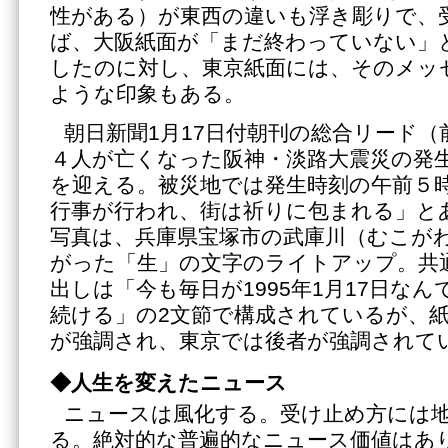
性がある）が東西の違いも浮き彫りで、
ば、大阪紙面が「まだ終わっていない」
したのに対し、東京紙面には、そのメッ
ような印象もある。
朝日新聞1月17日付朝刊の総合リード（
４人が亡くなった阪神・淡路大震災の発
を迎える。被災地では発生時刻の午前５
行事が行われ、街は祈りに包まれる」と
写真は、兵庫県宝塚市の武庫川（むこが
がった「生」の文字のライトアップ。共
出しは「今も毎日が1995年1月17日な
続ける」の2文節で構成されているが、
が強調され、東京では後者が強調されて
◆人生を変えたニュース
ニュースは風化する。受け止め方には
る。絶対的な普遍的なニュース価値はあ