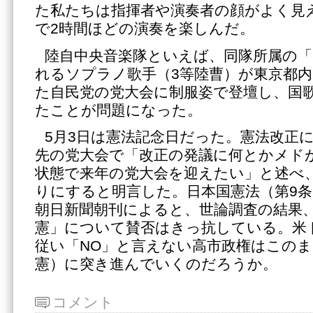
た私たちは指揮者や演奏者の顔がよく見
で2時間ほどの演奏を楽しんだ。
陸自中央音楽隊といえば、同隊所属の「
れるソプラノ歌手（3等陸曹）が東京都内
た自民党の党大会に制服姿で登壇し、国
たことが問題になった。
5月3日は憲法記念日だった。憲法改正
先の党大会で「改正の発議に何とかメド
状態で来年の党大会を迎えたい」と述べ
りにすると明言した。日本国憲法（第9条
朝日新聞朝刊によると、世論調査の結果
憲」について賛否はきっ抗している。米
従い「NO」と言えない高市政権はこの
憲）に突き進んでいくのだろうか。
コメント