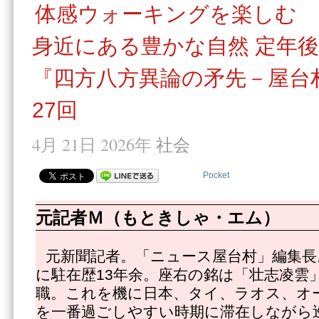
体感ウォーキングを楽しむ
身近にある豊かな自然 定年
『四方八方異論の矛先－屋台
27回
4月 21日 2026年
社会
Pocket
元記者Ｍ（もときしゃ・エム）
元新聞記者。「ニュース屋台村」編集長
に駐在歴13年余。座右の銘は「壮志凌雲」
職。これを機に日本、タイ、ラオス、オ
を一番過ごしやすい時期に滞在しながら