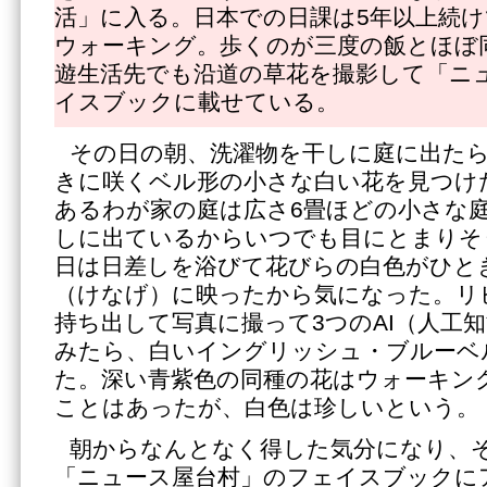
活」に入る。日本での日課は5年以上続け
ウォーキング。歩くのが三度の飯とほぼ
遊生活先でも沿道の草花を撮影して「ニ
イスブックに載せている。
その日の朝、洗濯物を干しに庭に出た
きに咲くベル形の小さな白い花を見つけ
あるわが家の庭は広さ6畳ほどの小さな
しに出ているからいつでも目にとまりそ
日は日差しを浴びて花びらの白色がひと
（けなげ）に映ったから気になった。リ
持ち出して写真に撮って3つのAI（人工
みたら、白いイングリッシュ・ブルーベ
た。深い青紫色の同種の花はウォーキン
ことはあったが、白色は珍しいという。
朝からなんとなく得した気分になり、
「ニュース屋台村」のフェイスブックに