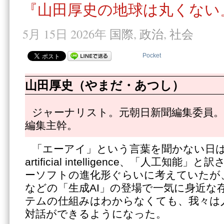
『山田厚史の地球は丸くない』
5月 15日 2026年
国際
,
政治
,
社会
Pocket
山田厚史（やまだ・あつし）
ジャーナリスト。元朝日新聞編集委員。
編集主幹。
「エーアイ」という言葉を聞かない日は
artificial intelligence、「人工知
ーソフトの進化形ぐらいに考えていたが、Cha
などの「生成AI」の登場で一気に身近な
テムの仕組みはわからなくても、我々は
対話ができるようになった。