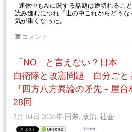
連休中もAIに関する話題は途切れるこ
読み進むにつれ「世の中これからどうな
気が重くなった。
コメント
「NO」と言えない？日本
自衛隊と改憲問題 自分ごと
『四方八方異論の矛先－屋台
28回
5月 04日 2026年
国際
,
政治
,
社会
Pocket