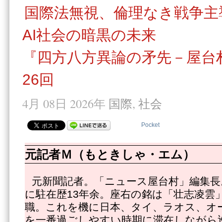
国際法無視、倫理なき戦争主
AI社会の暗黒の未来
『四方八方異論の矛先－屋台
26回
4月 08日 2026年
国際
,
社会
Pocket
元記者Ｍ（もときしゃ・エム）
元新聞記者。「ニュース屋台村」編集長
に駐在歴13年余。座右の銘は「壮志凌雲」
職。これを機に日本、タイ、ラオス、オ
を一番過ごしやすい時期に滞在しながら