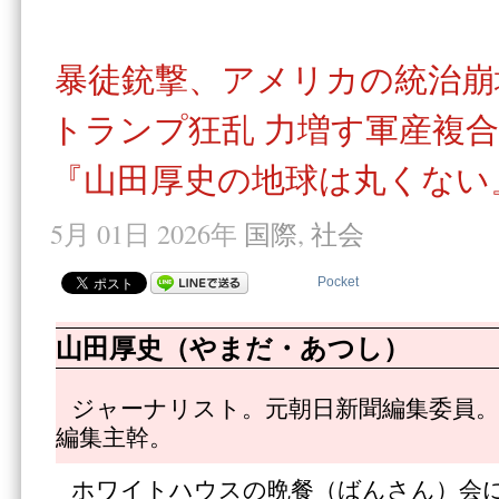
暴徒銃撃、アメリカの統治崩
トランプ狂乱 力増す軍産複
『山田厚史の地球は丸くない』
5月 01日 2026年
国際
,
社会
Pocket
山田厚史（やまだ・あつし）
ジャーナリスト。元朝日新聞編集委員。
編集主幹。
ホワイトハウスの晩餐（ばんさん）会