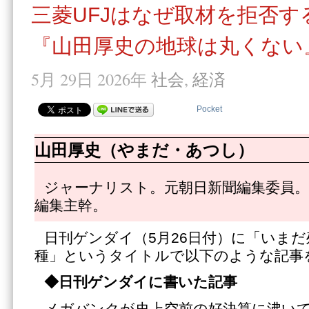
三菱UFJはなぜ取材を拒否す
『山田厚史の地球は丸くない』
5月 29日 2026年
社会
,
経済
Pocket
山田厚史（やまだ・あつし）
ジャーナリスト。元朝日新聞編集委員。
編集主幹。
日刊ゲンダイ（5月26日付）に「いま
種」というタイトルで以下のような記事
◆日刊ゲンダイに書いた記事
メガバンクが史上空前の好決算に沸い