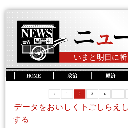
いまと明日に斬
«
1
2
3
4
…
データをおいしく下ごしらえ
する