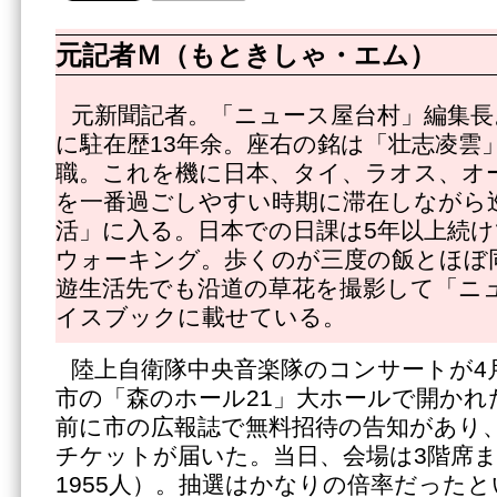
元記者Ｍ（もときしゃ・エム）
元新聞記者。「ニュース屋台村」編集長
に駐在歴13年余。座右の銘は「壮志凌雲」
職。これを機に日本、タイ、ラオス、オ
を一番過ごしやすい時期に滞在しながら
活」に入る。日本での日課は5年以上続け
ウォーキング。歩くのが三度の飯とほぼ
遊生活先でも沿道の草花を撮影して「ニ
イスブックに載せている。
陸上自衛隊中央音楽隊のコンサートが4
市の「森のホール21」大ホールで開かれ
前に市の広報誌で無料招待の告知があり
チケットが届いた。当日、会場は3階席
1955人）。抽選はかなりの倍率だった