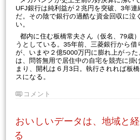
UFJ銀行は純利益が２兆円を突破、3年
だ。その陰で銀行の過酷な資金回収に泣
い。
都内に住む板橋常夫さん（仮名、79歳
うとしている。35年前、三菱銀行から借り
が、いまや２億5000万円に膨れ上がっ
は、問答無用で居住中の自宅を競売に掛
まり、開札は６月3日。執行されれば板
スになる。
コメント
おいしいデータは、地域と経
る