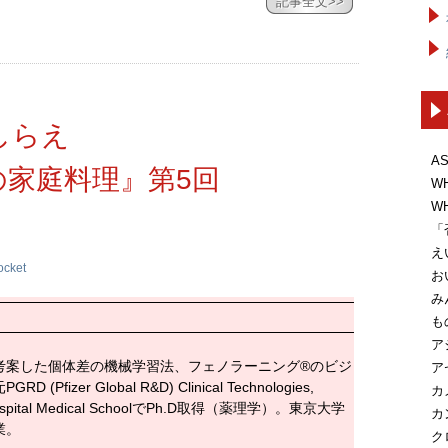
記事全文>>
しらえ
A
家庭料理』第5回
W
W
「
え
ocket
お
み
も
ア
考案した個体差の機械学習法、フェノラーニング®のビジ
ア
er Global R&D) Clinical Technologies,
カ
Hospital Medical SchoolでPh.D取得（薬理学）。東京大学
カ
業。
ク