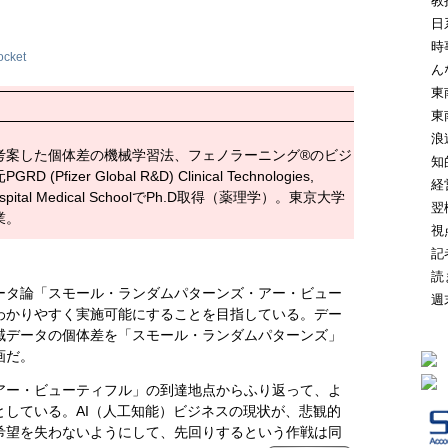
教
日
時
ocket
ん
東
東
浪
考案した個体差の機械学習法、フェノラーニング®のビジ
知
er Global R&D) Clinical Technologies,
経
Hospital Medical SchoolでPh.D取得（薬理学）。東京大学
翌
業。
視
記
読
ータ論「スモール・ランダムパターンズ・アー・ビュー
週
わかりやすく実施可能にすることを目指している。デー
域データの個体差を「スモール・ランダムパターンズ」
画だ。
アー・ビューティフル」の到達地点からふり返って、よ
している。AI（人工知能）ビジネスの現状が、悲観的
希望を失わないようにして、先回りするという作戦は同