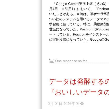
「Google Gemini実況中継（そ
月4日、※引用1）において、「Positr
いたことがある。当時は、筆者の仕事
SAS社のシステムを用いるデータマネジ
学習用に使っている。特に、薬物動態解析
世話になっていた。PositronはRStu
ートしている。Positronをインストー
に実用段階になっていた。GoogleのG
One response so far
データは発酵する
『おいしいデータの
3月 04日 2026年
社会