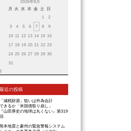
2026年8月
月
火
水
木
金
土
日
1
2
3
4
5
6
7
8
9
10
11
12
13
14
15
16
17
18
19
20
21
22
23
24
25
26
27
28
29
30
31
月
最近の投稿
「減税財源」狙いは外為会計
できるか「米国債取り崩し」
『山田厚史の地球は丸くない』第319
回
熊本地震と豪州の緊急警報システム