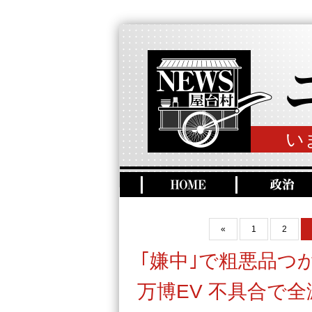
い
«
1
2
｢嫌中｣で粗悪品つ
万博EV 不具合で全