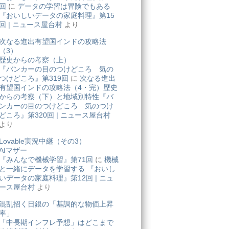
回
に
データの学習は冒険でもある
『おいしいデータの家庭料理』第15
回 | ニュース屋台村
より
次なる進出有望国インドの攻略法
（3）
歴史からの考察（上）
『バンカーの目のつけどころ 気の
つけどころ』第319回
に
次なる進出
有望国インドの攻略法（4・完）歴史
からの考察（下）と地域別特性『バ
ンカーの目のつけどころ 気のつけ
どころ』第320回 | ニュース屋台村
より
Lovable実況中継（その3）
AIマザー
『みんなで機械学習』第71回
に
機械
と一緒にデータを学習する 『おいし
いデータの家庭料理』第12回 | ニュ
ース屋台村
より
混乱招く日銀の「基調的な物価上昇
率」
「中長期インフレ予想」はどこまで