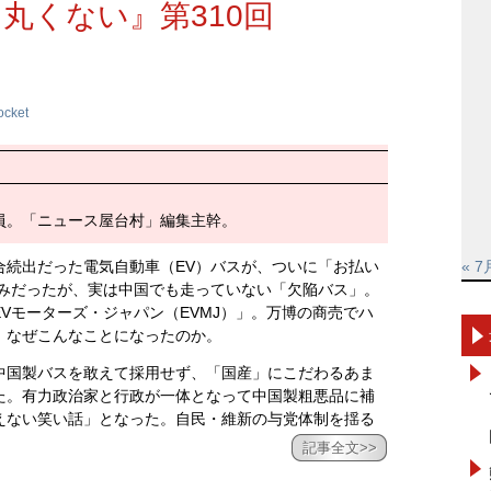
丸くない』第310回
ocket
員。「ニュース屋台村」編集主幹。
合続出だった電気自動車（EV）バスが、ついに「お払い
« 7
込みだったが、実は中国でも走っていない「欠陥バス」。
Vモーターズ・ジャパン（EVMJ）」。万博の商売でハ
、なぜこんなことになったのか。
中国製バスを敢えて採用せず、「国産」にこだわるあま
た。有力政治家と行政が一体となって中国製粗悪品に補
えない笑い話」となった。自民・維新の与党体制を揺る
記事全文>>