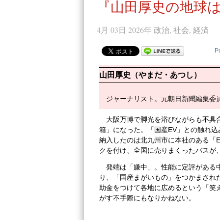
『山田厚史の地球は
4月 03日 2026年
政治
,
社会
,
経済
P
山田厚史（やまだ・あつし）
ジャーナリスト。元朝日新聞編集委
大阪万博で脚光を浴びながらも不具
箱」になった。「国産EV」との触れ
納入したのは北九州市に本社のある「E
クを付け、全国に売りまくったバスが
発端は「嫌中」。性能に定評がある
り、「国産まがいもの」をつかまされ
助金をつけて各地に広めるという「笑
がす不手際にもなりかねない。