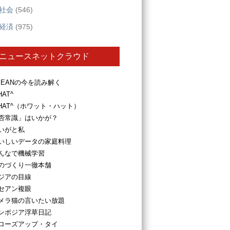
社会
(546)
経済
(975)
ニュースネットクラウド
SEANの今を読み解く
HAT^
HAT^（ホワット・ハット）
否常識」はいかが？
いがと私
いしいデータの家庭料理
んなで機械学習
のづくり一徹本舗
ジアの目線
セアン複眼
メラ猫の言いたい放題
ンボジア浮草日記
ローズアップ・タイ