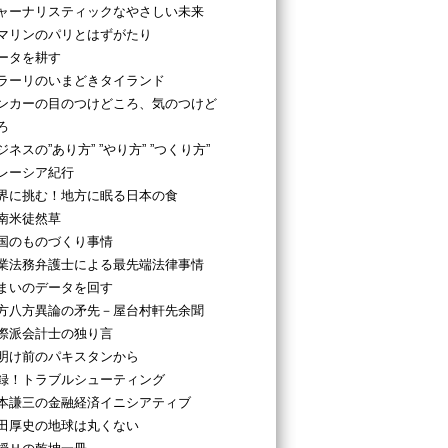
ャーナリスティックなやさしい未来
マリンのパリとはずがたり
ータを耕す
ラーリのいまどきタイランド
ンカーの目のつけどころ、気のつけど
ろ
ジネスの”あり方” ”やり方” ”つくり方”
レーシア紀行
界に挑む！地方に眠る日本の食
南米徒然草
国のものづくり事情
業法務弁護士による最先端法律事情
まいのデータを回す
方八方異論の矛先－屋台村軒先余聞
際派会計士の独り言
明け前のパキスタンから
録！トラブルシューティング
本謙三の金融経済イニシアティブ
田厚史の地球は丸くない