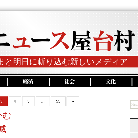
まと明日に斬り込む新しいメディア
3
4
5
…
55
»
かむ
滅