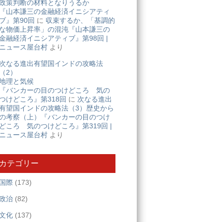
政策判断の材料となりうるか
『山本謙三の金融経済イニシアティ
ブ』第90回
に
収束するか、「基調的
な物価上昇率」の混沌『山本謙三の
金融経済イニシアティブ』第98回 |
ニュース屋台村
より
次なる進出有望国インドの攻略法
（2）
地理と気候
『バンカーの目のつけどころ 気の
つけどころ』第318回
に
次なる進出
有望国インドの攻略法（3）歴史から
の考察（上）『バンカーの目のつけ
どころ 気のつけどころ』第319回 |
ニュース屋台村
より
カテゴリー
国際
(173)
政治
(82)
文化
(137)