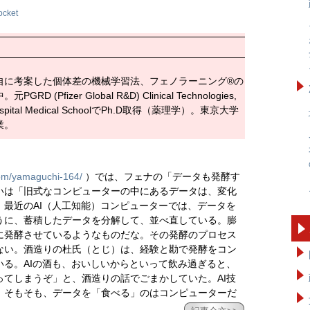
ocket
自に考案した個体差の機械学習法、フェノラーニング®の
izer Global R&D) Clinical Technologies,
Hospital Medical SchoolでPh.D取得（薬理学）。東京大学
業。
om/yamaguchi-164/
）では、フェナの「データも発酵す
いは「旧式なコンピューターの中にあるデータは、変化
最近のAI（人工知能）コンピューターでは、データを
うに、蓄積したデータを分解して、並べ直している。膨
に発酵させているようなものだな。その発酵のプロセス
ない。酒造りの杜氏（とじ）は、経験と勘で発酵をコン
る。AIの酒も、おいしいからといって飲み過ぎると、
てしまうぞ」と、酒造りの話でごまかしていた。AI技
。そもそも、データを「食べる」のはコンピューターだ