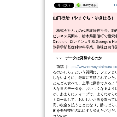
P
山口行治（やまぐち・ゆきはる）
株式会社ふぇの代表取締役社長。独
ビジネス展開を、栃木県那須町で模索中。元PGRD (Pf
Director。ロンドン大学St.George’s 
教養学部基礎科学科卒業。趣味は農作
2.2
データは発酵するのか
前稿（
https://www.newsyataimura.c
るのかしら」という質問に、フェノじ
しないように、厳重に蓄積されていた。
どんどん食べて、上手に動作できるよ
大な量のデータを、おいしくなるよう
が、あまりにディープで、よくわから
トロールして、おいしいお酒を造ってい
高い税金を払うことになり、酔っぱらっ
術を発酵技術の話にすり替えただけだ
けなのか。