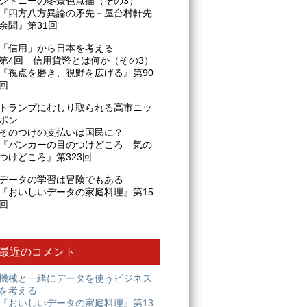
シドニーの冬景色点描（その3）
『四方八方異論の矛先－屋台村軒先
余聞』第31回
「信用」から日本を考える
第4回 信用貨幣とは何か（その3）
『視点を磨き、視野を広げる』第90
回
トランプにむしり取られる高市ニッ
ポン
そのつけの支払いは国民に？
『バンカーの目のつけどころ 気の
つけどころ』第323回
データの学習は冒険でもある
『おいしいデータの家庭料理』第15
回
最近のコメント
機械と一緒にデータを使うビジネス
を考える
『おいしいデータの家庭料理』第13