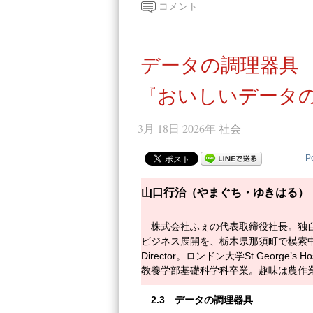
コメント
データの調理器具
『おいしいデータの
3月 18日 2026年
社会
P
山口行治（やまぐち・ゆきはる）
株式会社ふぇの代表取締役社長。独
ビジネス展開を、栃木県那須町で模索中。元PGRD (Pf
Director。ロンドン大学St.George’s 
教養学部基礎科学科卒業。趣味は農作
2.3
データの調理器具