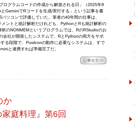
の3）プログラムコードの作成から解放される日」（2025年8
onとGeminiでRコードを生成/実行する」という記事を書
用パソコンで評価していた。筆者の40年間の仕事は、
メントと統計解析だけれども、PythonとRも統計解析の
のNONMEMというプログラムでは、RのRStudioのお
dioの会社が開発したシステムで、RとPythonの両方をサポ
ルする段階で、Positronの動作に必要なシステムは、すで
eminiと連携すれば準備完了だ。
記事全文>>
のか
家庭料理』第6回