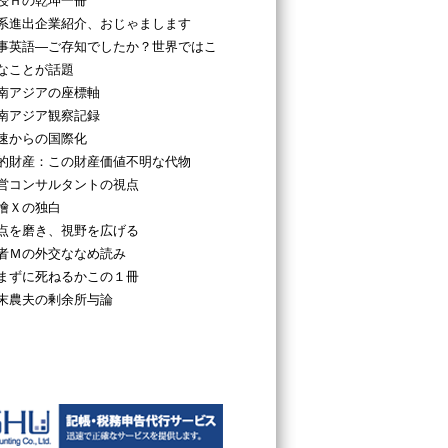
授Ｈの乾坤一冊
系進出企業紹介、おじゃまします
事英語―ご存知でしたか？世界ではこ
なことが話題
南アジアの座標軸
南アジア観察記録
速からの国際化
的財産：この財産価値不明な代物
営コンサルタントの視点
檜Ｘの独白
点を磨き、視野を広げる
者Ｍの外交ななめ読み
まずに死ねるかこの１冊
末農夫の剰余所与論