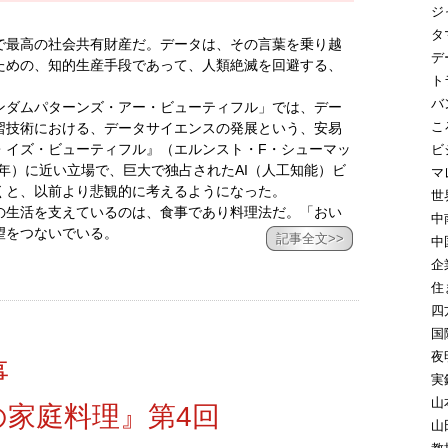
ジ
タ
で最高の社会共有財産だ。データは、その言葉を乗り越
デ
ための、知的生産手段であって、人類絶滅を回避する、
ト
バ
ンダムパターンズ・アー・ビューティフル」では、デー
こ
習技術における、データサイエンスの発展という、安易
・イズ・ビューティフル』（エルンスト・F・シューマッ
ビ
73年）に近い立場で、巨大で独占されたAI（人工知能）ビ
マ
くと、以前より悲観的に考えるようになった。
世
の生活を支えているのは、食事であり料理法だ。「おい
中
望をつないでいる。
記事全文>>
中
企
住
四
国
夜
事
実
山
家庭料理』第4回
山