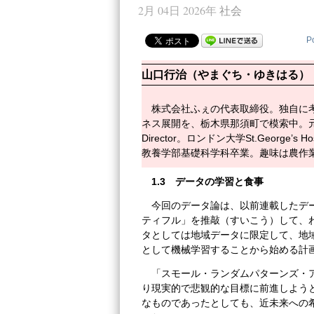
2月 04日 2026年
社会
P
山口行治（やまぐち・ゆきはる）
株式会社ふぇの代表取締役。独自に
ネス展開を、栃木県那須町で模索中。元PGRD (Pfiz
Director。ロンドン大学St.George’s 
教養学部基礎科学科卒業。趣味は農作
1.3
データの学習と食事
今回のデータ論は、以前連載したデ
ティフル」を推敲（すいこう）して、
タとしては地域データに限定して、地
として機械学習することから始める計
「スモール・ランダムパターンズ・
り現実的で悲観的な目標に前進しようと
なものであったとしても、近未来への