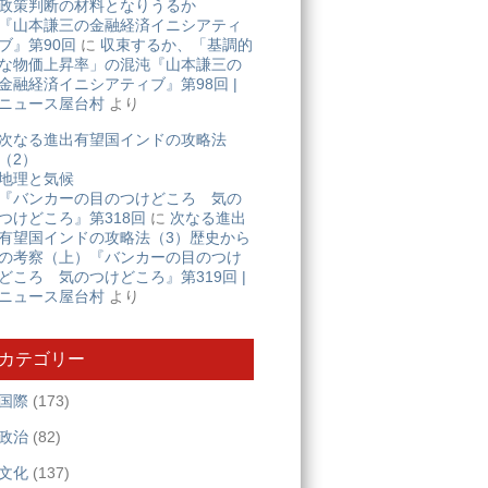
政策判断の材料となりうるか
『山本謙三の金融経済イニシアティ
ブ』第90回
に
収束するか、「基調的
な物価上昇率」の混沌『山本謙三の
金融経済イニシアティブ』第98回 |
ニュース屋台村
より
次なる進出有望国インドの攻略法
（2）
地理と気候
『バンカーの目のつけどころ 気の
つけどころ』第318回
に
次なる進出
有望国インドの攻略法（3）歴史から
の考察（上）『バンカーの目のつけ
どころ 気のつけどころ』第319回 |
ニュース屋台村
より
カテゴリー
国際
(173)
政治
(82)
文化
(137)