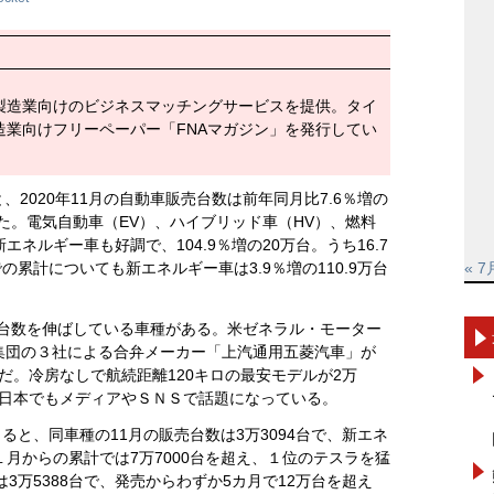
製造業向けのビジネスマッチングサービスを提供。タイ
造業向けフリーペーパー「FNAマガジン」を発行してい
、2020年11月の自動車販売台数は前年同月比7.6％増の
った。電気自動車（EV）、ハイブリッド車（HV）、燃料
ネルギー車も好調で、104.9％増の20万台。うち16.7
での累計についても新エネルギー車は3.9％増の110.9万台
« 7
売台数を伸ばしている車種がある。米ゼネラル・モーター
菱集団の３社による合弁メーカー「上汽通用五菱汽車」が
V」だ。冷房なしで航続距離120キロの最安モデルが2万
で、日本でもメディアやＳＮＳで話題になっている。
ると、同車種の11月の販売台数は3万3094台で、新エネ
月からの累計では7万7000台を超え、１位のテスラを猛
3万5388台で、発売からわずか5カ月で12万台を超え