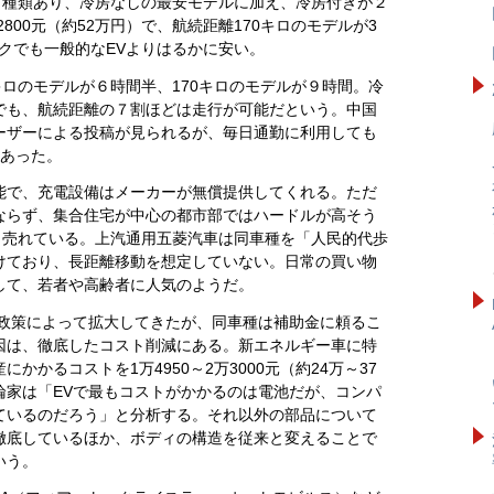
３種類あり、冷房なしの最安モデルに加え、冷房付きが２
800元（約52万円）で、航続距離170キロのモデルが3
ックでも一般的なEVよりはるかに安い。
キロのモデルが６時間半、170キロのモデルが９時間。冷
でも、航続距離の７割ほどは走行が可能だという。中国
ユーザーによる投稿が見られるが、毎日通勤に利用しても
もあった。
能で、充電設備はメーカーが無償提供してくれる。ただ
ならず、集合住宅が中心の都市部ではハードルが高そう
でよく売れている。上汽通用五菱汽車は同車種を「人民的代歩
けており、長距離移動を想定していない。日常の買い物
して、若者や高齢者に人気のようだ。
金政策によって拡大してきたが、同車種は補助金に頼るこ
因は、徹底したコスト削減にある。新エネルギー車に特
かるコストを1万4950～2万3000元（約24万～37
論家は「EVで最もコストがかかるのは電池だが、コンパ
ているのだろう」と分析する。それ以外の部品について
徹底しているほか、ボディの構造を従来と変えることで
いう。