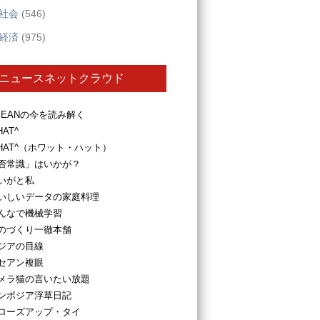
社会
(546)
経済
(975)
ニュースネットクラウド
SEANの今を読み解く
HAT^
HAT^（ホワット・ハット）
否常識」はいかが？
いがと私
いしいデータの家庭料理
んなで機械学習
のづくり一徹本舗
ジアの目線
セアン複眼
メラ猫の言いたい放題
ンボジア浮草日記
ローズアップ・タイ