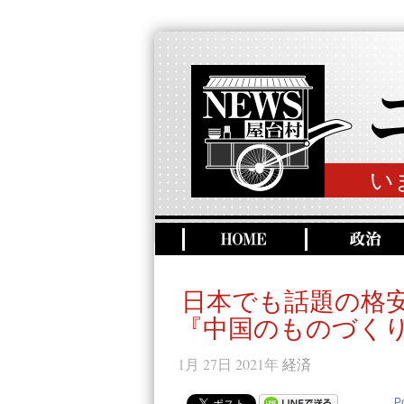
い
日本でも話題の格安E
『中国のものづくり
1月 27日 2021年
経済
P