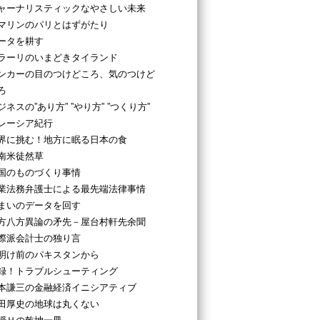
ャーナリスティックなやさしい未来
マリンのパリとはずがたり
ータを耕す
ラーリのいまどきタイランド
ンカーの目のつけどころ、気のつけど
ろ
ジネスの”あり方” ”やり方” ”つくり方”
レーシア紀行
界に挑む！地方に眠る日本の食
南米徒然草
国のものづくり事情
業法務弁護士による最先端法律事情
まいのデータを回す
方八方異論の矛先－屋台村軒先余聞
際派会計士の独り言
明け前のパキスタンから
録！トラブルシューティング
本謙三の金融経済イニシアティブ
田厚史の地球は丸くない