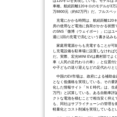
は120キロを実現している。モデルは
車種。航続距離120キロのモデルが3万2
万8800元（約62万円）だ。フルスペ
充電にかかる時間は、航続距離120
房の使用など電池に負荷がかかる状態
のSNS「微博（ウェイボー）」には
週に1回の充電で済むという書き込み
家庭用電源からも充電することが可
し充電設備を駐車場に設置しなければ
だ。実際、宏光MINI EVは農村部
車（人民の足代わりの車）」と位置付
や子どもの送り迎えなどの足代わりと
中国のEV市場は、政府による補助
となく低価格を実現している。その要
化した情報サイト「ＮＥ時代」は、生産にか
万円）と試算している。ある自動車評
クトな電池を積むことで相当安く抑え
も、同社はサプライチェーンの管理を
軽量化とコスト削減を実現していると