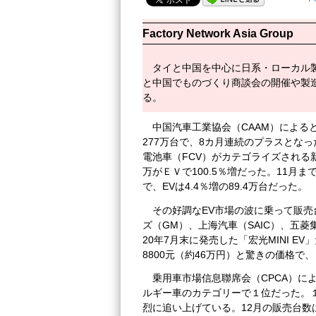
Factory Network Asia Group
タイと中国を中心に日系・ローカル
と中国でものづくり商談会の開催や製
る。
中国汽車工業協会（CAAM）によると
277万台で、8カ月連続のプラスとな
電池車（FCV）がカテゴライズされる新エ
万がＥＶで100.5％増だった。11月ま
で、EVは4.4％増の89.4万台だった。
その好調なEV市場の波に乗って販
ズ（GM）、上海汽車（SAIC）、五
20年7月末に発売した「宏光MINI E
8800元（約46万円）と驚きの価格
乗用車市場信息聯席会（CPCA）によ
ルギー車のカテゴリーで１位だった。１
烈に追い上げている。12月の販売台数は