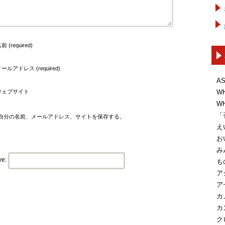
前 (required)
ールアドレス (required)
A
ウェブサイト
W
W
「
自分の名前、メールアドレス、サイトを保存する。
え
お
み
ve:
も
ア
ア
カ
カ
ク