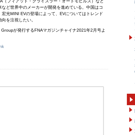
FCA（フィアット・クライスラー・オートモビルス）など
車など世界中のメーカーが開発を進めている。中国はコ
光MINI EVの登場によって、EVについてはトレンド
動向を注視したい。
Asia Groupが発行するFNAマガジンチャイナ2021年2月号よ
ank