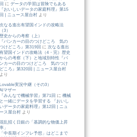
回
に
データの学習は冒険でもある
『おいしいデータの家庭料理』第15
回 | ニュース屋台村
より
次なる進出有望国インドの攻略法
（3）
歴史からの考察（上）
『バンカーの目のつけどころ 気の
つけどころ』第319回
に
次なる進出
有望国インドの攻略法（4・完）歴史
からの考察（下）と地域別特性『バ
ンカーの目のつけどころ 気のつけ
どころ』第320回 | ニュース屋台村
より
Lovable実況中継（その3）
AIマザー
『みんなで機械学習』第71回
に
機械
と一緒にデータを学習する 『おいし
いデータの家庭料理』第12回 | ニュ
ース屋台村
より
混乱招く日銀の「基調的な物価上昇
率」
「中長期インフレ予想」はどこまで