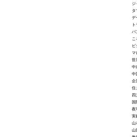
ジ
タ
デ
ト
バ
こ
ビ
マ
世
中
中
企
住
四
国
夜
実
山
山