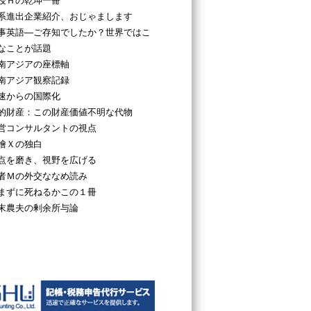
授Ｈの乾坤一冊
系進出企業紹介、おじゃまします
事英語―ご存知でしたか？世界ではこ
なことが話題
南アジアの座標軸
南アジア観察記録
速からの国際化
的財産：この財産価値不明な代物
営コンサルタントの視点
檜Ｘの独白
点を磨き、視野を広げる
者Ｍの外交ななめ読み
まずに死ねるかこの１冊
末農夫の剰余所与論