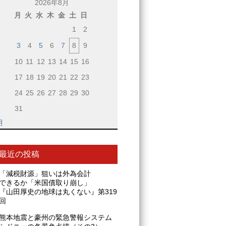
2026年8月
月
火
水
木
金
土
日
1
2
3
4
5
6
7
8
9
10
11
12
13
14
15
16
17
18
19
20
21
22
23
24
25
26
27
28
29
30
31
月
最近の投稿
「減税財源」狙いは外為会計
できるか「米国債取り崩し」
『山田厚史の地球は丸くない』第319
回
熊本地震と豪州の緊急警報システム