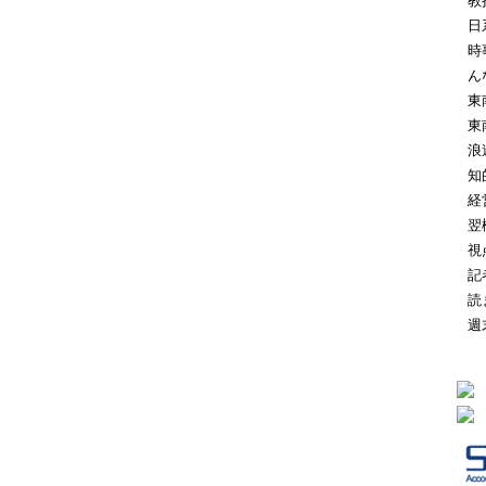
教
日
時
ん
東
東
浪
知
経
翌
視
記
読
週