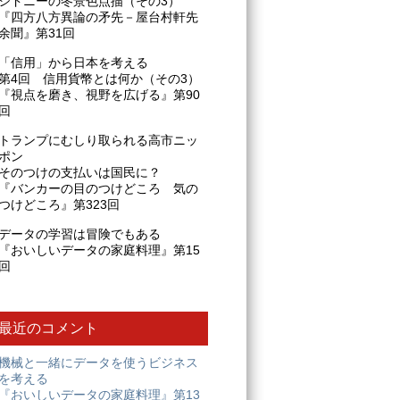
シドニーの冬景色点描（その3）
『四方八方異論の矛先－屋台村軒先
余聞』第31回
「信用」から日本を考える
第4回 信用貨幣とは何か（その3）
『視点を磨き、視野を広げる』第90
回
トランプにむしり取られる高市ニッ
ポン
そのつけの支払いは国民に？
『バンカーの目のつけどころ 気の
つけどころ』第323回
データの学習は冒険でもある
『おいしいデータの家庭料理』第15
回
最近のコメント
機械と一緒にデータを使うビジネス
を考える
『おいしいデータの家庭料理』第13