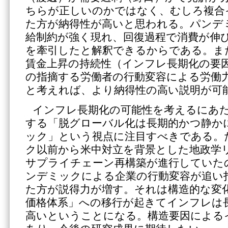
ちらが正しいのかではなく、むしろ複合
た方が納得性が高いと思われる。パンデ
給制約が強く現れ、回復過程で消費が伸
を牽引したと解釈できるからである。ま
賃金上昇の持続性（インフレ長期化の要
の指摘する労働者の行動変容による労働
と考えれば、より納得性の高い説明が可
インフレ長期化の可能性を考えるにあ
する「脱グローバル化は長期的かつ静か
ック」という視点に注目すべきである。
ク以前から米中対立を背景とした地政学
サプライチェーン再構築が進行していた
ンデミックによる企業の行動変容が追い
た方が説得力が増す。それは構造的な変
価格体系」への移行が起きてインフレは
高いということになる。構造要因による