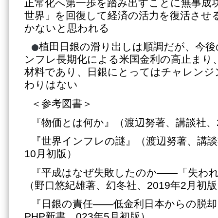
正常化へ第一歩を踏み出すことに無事成
世界」を回復して経済の活力を復活させ
かないと思われる
植田日銀の滑り出しは順調だが、今後
ンフレ長期化による米国金利の高止まり
材料であり、日銀にとってはチャレンジ
わりはない
＜参考図書＞
『物価とは何か』（渡辺努著、講談社、2
『世界インフレの謎』（渡辺努著、講談社
10月初版）
『平成はなぜ失敗したのか――「失われ
（野口悠紀雄著、幻冬社、2019年2月初
『日銀の責任――低金利日本からの脱却
PHP新書、023年5月初版）