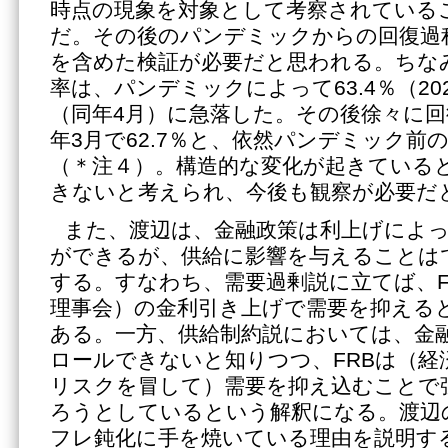
時点の現象を対象として考察されている
だ。その後のパンデミックからの回復過
を含めた検証が必要だと思われる。ちな
率は、パンデミックによって63.4％（202
（同年4月）に急落した。その後徐々に回復
年3月で62.7％と、依然パンデミック前
（＊注４）。構造的な変化が起きている
きないと考えられ、今後も観察が必要だ
また、渡辺は、金融政策は利上げによ
ができるが、供給に影響を与えることは
する。すなわち、需要過剰説に立てば、F
理事会）の金利引き上げで需要を抑える
ある。一方、供給制約説においては、金
ロールできないと知りつつ、FRBは（経
リスクを冒して）需要を抑え込むことで
ろうとしているという解釈になる。渡辺の
フレ鈍化に手を焼いている理由を説明す