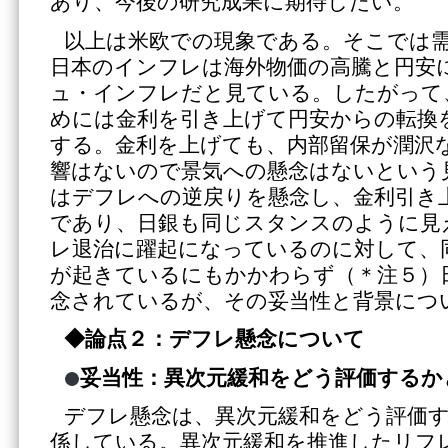
あり、今後の研究成果に期待したい。
以上は米欧での現象である。そこでは
日本のインフレは海外物価の高騰と円安
ュ・インフレだと見ている。したがって
めには金利を引き上げて円安からの転換
する。金利を上げても、内部留保が潤沢
響はないので景気への懸念はないという
はデフレへの逆戻りを懸念し、金利引き
であり、日銀も同じスタンスのように見
レ退治に躍起になっているのに対して、
が起きているにもかかわらず（＊注５）
念されているが、その妥当性と背景につ
◆論点２：デフレ懸念について
妥当性：異次元緩和をどう評価するか
デフレ懸念は、異次元緩和をどう評価
係している。異次元緩和を推進したリフ