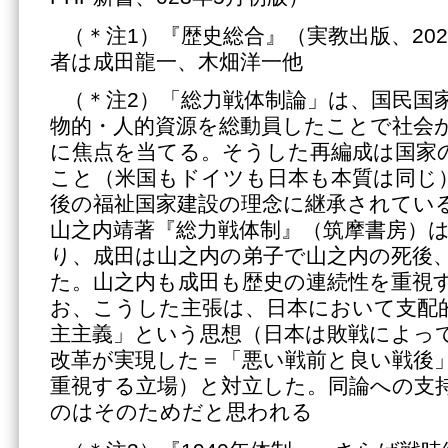
（＊注1）『歴史総合』（実教出版、202
者は成田龍一、木畑洋一他
（＊注2）「総力戦体制論」は、国民国
物的・人的資源を総動員したことで社会
に焦点を当てる。そうした再編成は国家
こと（米国もドイツも日本も本質は同じ
後の福祉国家建設の理念に継承されてい
山之内靖著『総力戦体制』（筑摩書房）
り、成田は山之内の弟子で山之内の死後
た。山之内も成田も歴史の連続性を重視
お、こうした主張は、日本において支配
主主義」という思想（日本は敗戦によっ
改革が実現した＝「悪い戦前と良い戦後
重視する立場）と対立した。同論への支
のはそのためだと思われる