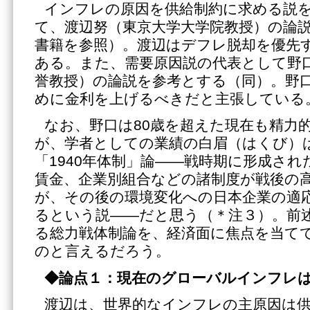
インフレの原因を供給制約に求める説
て、渡辺努（東京大学大学院教授）の論
書籍を参照）。渡辺はデフレ脱却を優先
ある。また、需要原因説の代表として野
誉教授）の論説を参考とする（同）。野
めに金利を上げるべきだと主張している
なお、野口は80歳を超えた現在も精力
が、学者としての業績の白眉（はくび）は
「1940年体制」論――戦時期に形成さ
賃金、企業別組合などの諸制度が戦後の
が、その後の環境変化への日本企業の適
るという説――だと思う（＊注３）。前
る総力戦体制論を、経済面に焦点を当て
のと言えるだろう。
◆論点１：現在のグローバルインフレ
渡辺は、世界的なインフレの主原因は