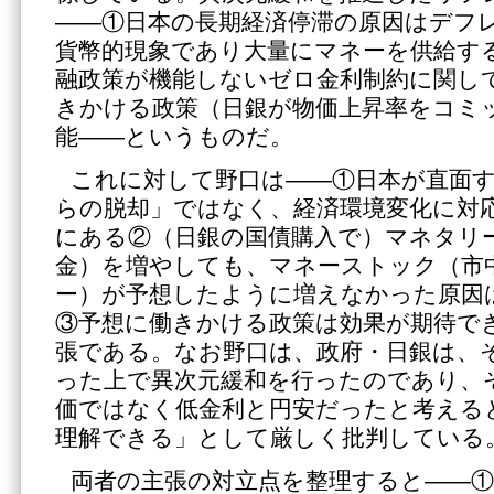
――①日本の長期経済停滞の原因はデフ
貨幣的現象であり大量にマネーを供給す
融政策が機能しないゼロ金利制約に関し
きかける政策（日銀が物価上昇率をコミ
能――というものだ。
これに対して野口は――①日本が直面
らの脱却」ではなく、経済環境変化に対
にある②（日銀の国債購入で）マネタリ
金）を増やしても、マネーストック（市
ー）が予想したように増えなかった原因
③予想に働きかける政策は効果が期待で
張である。なお野口は、政府・日銀は、
った上で異次元緩和を行ったのであり、
価ではなく低金利と円安だったと考える
理解できる」として厳しく批判している
両者の主張の対立点を整理すると――