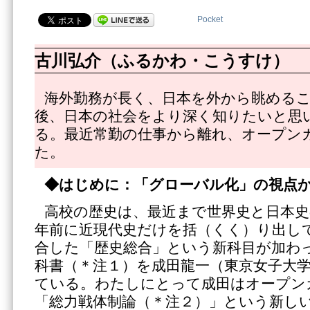
Pocket
古川弘介（ふるかわ・こうすけ）
海外勤務が長く、日本を外から眺める
後、日本の社会をより深く知りたいと思
る。最近常勤の仕事から離れ、オープン
た。
◆はじめに：「グローバル化」の視点
高校の歴史は、最近まで世界史と日本史
年前に近現代史だけを括（くく）り出し
合した「歴史総合」という新科目が加わ
科書（＊注１）を成田龍一（東京女子大
ている。わたしにとって成田はオープン
「総力戦体制論（＊注２）」という新し