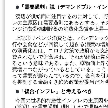
「
需要過剰」説
（
デマンドプル・イン
渡辺が供給面に注目するのに対して、
レの主原因は需要過剰にあるとする。そ
ンジ消費②強制貯蓄の消費化③賃金上昇
上記①リベンジ消費とは、パンデミッ
行や会食などが回復して起きる消費の増
の消費化とは、コロナ対策で政府から支
費されないで貯蓄され、それが経済正常
るという意味である。また、③物価上昇
費増につながっているとしている。こう
って需要が膨らんでいるので、金利を引
を抑制する金融引き締め政策が妥当だと
「
複合インフレ」と考えるべき
今回の世界的な急性インフレの主原因
（渡辺）か需要過剰（野口）かで見解が