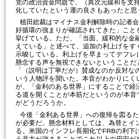
党の政治資金問題で、（異次元緩和を支
化していたという運の良さもあったと思
植田総裁はマイナス金利解除時の記者会
好循環の強まりが確認されてきた」こと
挙げている。ただ、「当面、緩和的な金
えている」と述べて、追加の利上げをす
示唆している。利上げを早まってデフレ
懸念する声を無視できないということだ
「（説明は丁寧だが）賛成なのか反対な
いう人物評を聞いた。本音がわかりにく
が、「金利のある世界」にすることで経
る道を開くことが本筋だというのが本音
がどうだろうか。
今後「金利ある世界」への復帰を図る
が必要だ。懸念材料としては、為替とイ
る。米国のインフレ長期化でFRBの利下
う見方が強まることでこれ以上の円安が