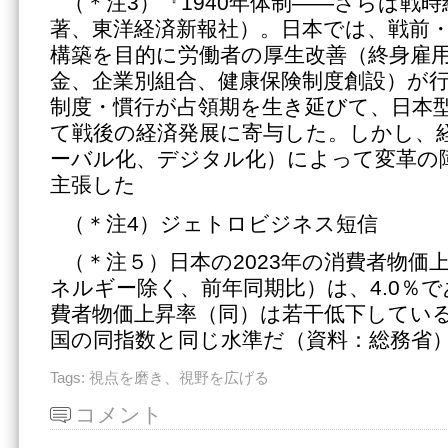
（＊注3）『1940年体制――さらば戦
著、東洋経済新報社）。日本では、戦前
構築を目的に労働者の厚生改善（終身雇
金、企業別組合、健康保険制度創設）が
制度・慣行が占領期を生き延びて、日本
て戦後の経済発展に寄与した。しかし、
ーバル化、デジタル化）によって変革の
主張した
（＊注4）ジェトロビジネス短信
（＊注５）日本の2023年の消費者物価
ネルギー除く、前年同期比）は、4.0％
費者物価上昇率（同）は若干低下している
国の同指数と同じ水準だ（資料：総務省
Tags:
視点を磨き、視野を広げる
コメント