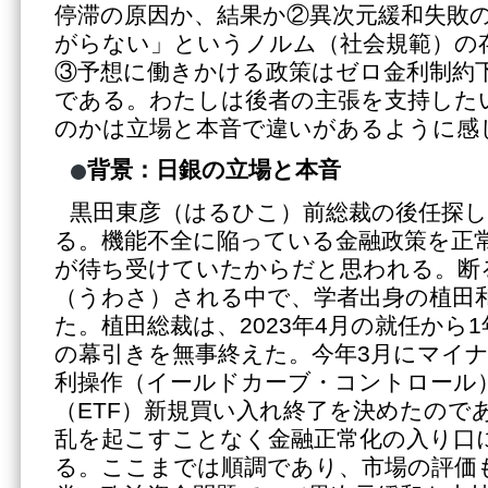
停滞の原因か、結果か②異次元緩和失敗
がらない」というノルム（社会規範）の
③予想に働きかける政策はゼロ金利制約
である。わたしは後者の主張を支持した
のかは立場と本音で違いがあるように感
背景：日銀の立場と本音
黒田東彦（はるひこ）前総裁の後任探
る。機能不全に陥っている金融政策を正
が待ち受けていたからだと思われる。断
（うわさ）される中で、学者出身の植田
た。植田総裁は、2023年4月の就任から
の幕引きを無事終えた。今年3月にマイ
利操作（イールドカーブ・コントロール
（ETF）新規買い入れ終了を決めたので
乱を起こすことなく金融正常化の入り口
る。ここまでは順調であり、市場の評価