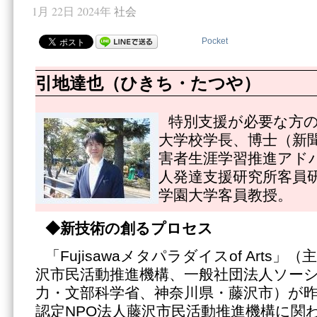
1月 22日 2024年
社会
Pocket
引地達也（ひきち・たつや）
特別支援が必要な方
大学校学長、博士（新
害者生涯学習推進アド
人発達支援研究所客員
学園大学客員教授。
◆新技術の創るプロセス
「Fujisawaメタパラダイスof Arts」
沢市民活動推進機構、一般社団法人ソー
力・文部科学省、神奈川県・藤沢市）が昨
認定NPO法人藤沢市民活動推進機構に関