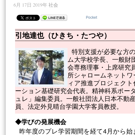
6月 17日 2019年
社会
Pocket
引地達也（ひきち・たつや）
特別支援が必要な方
ム大学校学長、一般財
会専務理事・上席研究
所シャロームネットワ
ィア推進プロジェクト
ーション基礎研究会代表。精神科系ポー
ュレ」編集委員。一般社団法人日本不動
員、法定外見晴台学園大学客員教授。
◆学びの発展機会
昨年度のプレ学習期間を経て4月から始