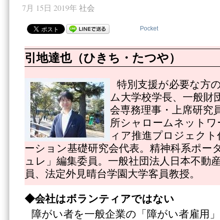
7月 15日 2019年
社会
Pocket
引地達也（ひきち・たつや）
特別支援が必要な方
ム大学校学長、一般財
会専務理事・上席研究
所シャロームネットワ
ィア推進プロジェクト
ーション基礎研究会代表。精神科系ポー
ュレ」編集委員。一般社団法人日本不動
員、法定外見晴台学園大学客員教授。
◆会社はボランティアではない
障がい者を一般企業の「障がい者雇用