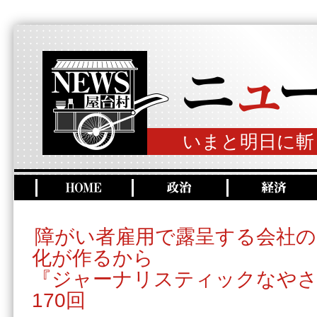
いまと明日に斬
障がい者雇用で露呈する会社の
化が作るから
『ジャーナリスティックなやさ
170回