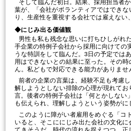
そして臨んだ初日。結果、採用担当者
葉が、「会社がボランティアではできな
り、生産性を重視する会社では雇えない
◆にじみ出る価値観
男性も私も残念な思いに打ちひしがれ
手企業の特例子会社から採用に向けての
うな特訓をして臨んだ。3日の予定ではあ
用はできないとの結果に至った。その時
ん。私どもで対応できる能力がありませ
前者の企業の言葉は、経験不足も考慮
解しようとしない排除の心理が現れてお
言。後者の特例子会社は「何とかしない
も伝えられ、理解しようという姿勢がに
このように障がい者雇用をめぐる「コ
いると、そこににじみ出た会社の文化に
てきそうだ。時代の流れを捉えつつ、正