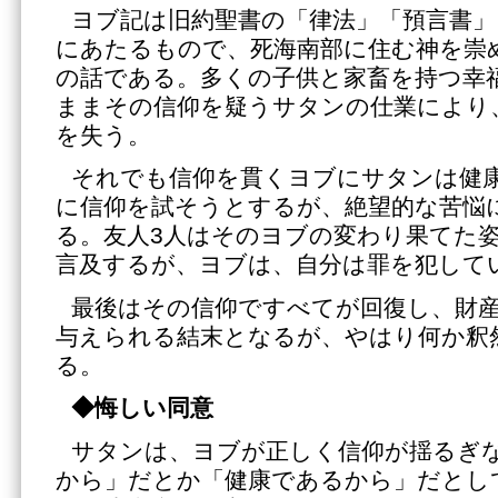
ヨブ記は旧約聖書の「律法」「預言書」
にあたるもので、死海南部に住む神を崇
の話である。多くの子供と家畜を持つ幸
ままその信仰を疑うサタンの仕業により
を失う。
それでも信仰を貫くヨブにサタンは健
に信仰を試そうとするが、絶望的な苦悩
る。友人3人はそのヨブの変わり果てた
言及するが、ヨブは、自分は罪を犯して
最後はその信仰ですべてが回復し、財
与えられる結末となるが、やはり何か釈
る。
◆悔しい同意
サタンは、ヨブが正しく信仰が揺るぎ
から」だとか「健康であるから」だとし