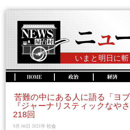
いまと明日に斬
苦難の中にある人に語る「ヨブ
『ジャーナリスティックなやさ
218回
9月 06日 2021年
社会