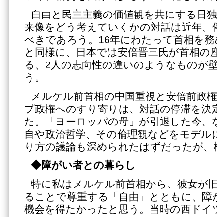
自由と民主主義の価値観を共にする日
来像をどう考えていくかの対話は近年、
べきであろう。16年にわたって首相を
と同様に、日本では安倍晋三氏が首相の
る、2人の志向性の違いのようなものが
う。
メルケル前首相の中国重視と安倍前政
プ政権へのすり寄りは、対話の停滞を決
た。「ヨーロッパの母」が引退した今、
自や政治哲学、その倫理観などをモデル
り方の議論も深められたはずだったが、
◆障がい者との暮らし
特に私はメルケル前首相から、彼女が
ることで尊重する「自由」とともに、障
機会を得たかったと思う。当時の西ドイ