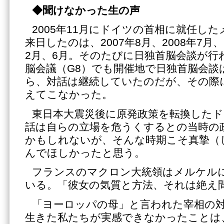
◆聞けなかった生の声
2005年11月にドイツの首相に就任し
来日したのは、2007年8月、2008年7月、2
2月、6月。そのたびに日独首脳会談が行
脳会議（G8）でも開催地で日独首脳会談
ら、対話は継続していたのだが、その際
えてこなかった。
東日本大震災後に原発政策を転換した
話は自らの立場を危うくするとの当時の
かもしれないが、そんな時期こそ真摯（
んでほしかったと思う。
フランスのマクロン大統領はメルケル
いる。「彼女の気質と方法、それは絶え
「ヨーロッパの母」と言われた宰相の
生きた私たちが実感できなかったことは