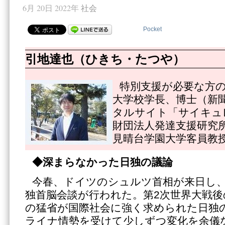
6月 20日 2022年
社会
Pocket
引地達也（ひきち・たつや）
特別支援が必要な方
大学校学長、博士（新
タルサイト「サイキュ
財団法人発達支援研究
見晴台学園大学客員教
◆深まらなかった日独の議論
今春、ドイツのシュルツ首相が来日し
独首脳会談が行われた。第2次世界大戦後
の猛省が国際社会に強く求められた日独
ライナ情勢を受けて少しずつ変化を余儀