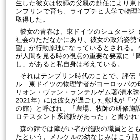
生した彼女は牧師の父親の赴任により東
ンプリンで育ち、ライプチヒ大学で物理
取得した。
彼女の青春は、東ドイツのシュタージ
社会のただなかにあり、彼女の政治姿勢
望」が行動原理になっているとされる。
が人間を見る時の視点の重要な要素に「
し」があると私自身は考えている。
それはテンプリン時代のことで、評伝
ル 東ドイツの物理学者がヨーロッパの
リオン・ヴァン・ランテルゲム著/清水
2021年）には彼女が過ごした敷地が「
の館）と呼ばれ、「農場、牧師の研修施
ロテスタント系施設があった」と書かれ
森の館では障がい者が施設の職員とと
たという。メルケルの幼なじみはこう話