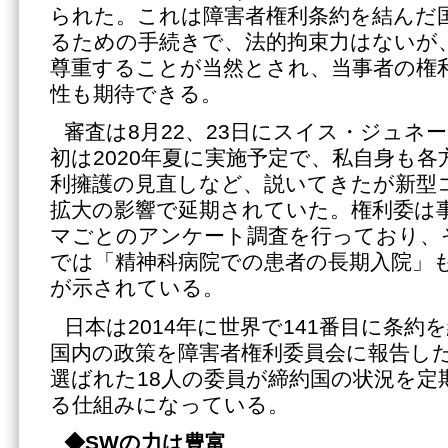
られた。これは障害者権利条約を結んだ
るための手続きで、法的拘束力はないが
尊重することが当然とされ、当事者の権
性も期待できる。
審査は8月22、23日にスイス・ジュネ
初は2020年夏に実施予定で、私自身も
利擁護の見直しなど、説いてきたが新型
拡大の影響で延期されていた。権利委は
マごとのアンケート調査を行っており、
では「精神科病院での患者の長期入院」
が示されている。
日本は2014年に世界で141番目に条約
国内の政策を障害者権利委員会に報告し
選ばれた18人の委員が締約国の状況を定
る仕組みになっている。
◆SW
の力は豊富