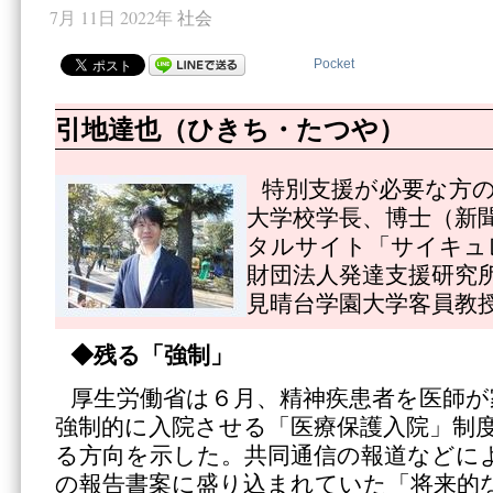
7月 11日 2022年
社会
Pocket
引地達也（ひきち・たつや）
特別支援が必要な方
大学校学長、博士（新
タルサイト「サイキュ
財団法人発達支援研究
見晴台学園大学客員教
◆残る「強制」
厚生労働省は６月、精神疾患者を医師が
強制的に入院させる「医療保護入院」制
る方向を示した。共同通信の報道などに
の報告書案に盛り込まれていた「将来的