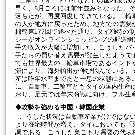
二輪車（オートバイなど）の国内販売
早く、8月ごろには前年並みとなった。
落ちたが、再度回復してきている。二輪
の人が地方に戻ったため、地方での需要
拙稿第177回で述べた通り、タイ独特の
シーがオンラインショッピングの配送網
手の収入が大幅に増加した。こうしたバ
手たちの買い替え需要が発生したようで
ても世界最大の二輪車市場であるインド
滞により、海外輸出が伸び悩んでいる。
産は昨年水準まであと一息の状態にある
に、自動車、二輪車ともタイの国内生産
おり、足元では年末商戦に向け、フル生
◆攻勢を強める中国・韓国企業
こうした状況は自動車産業だけではな
より在宅時間が増え、タイにおいても「
調である。こうした巣ごもり需要の代表