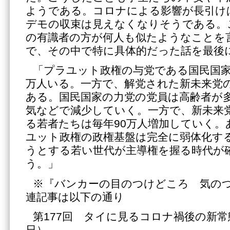
ようである。コロナによる影響が長引け
デモの収束は見えなくなりそうである。
の有識者の方が何人も似たようなことを
で、その中で特に具体的だった話を最後
「プラユット政権の与党である国民国家
万人いる。一方で、解党された新未来党の
ある。国民国家の力党の党員は高齢者が多
気などで減少していく。一方で、新未来
る若者たちは毎年90万人増加していく。
ユット政権の政権基盤は完全に弱体化す
うとする若い世代が主導権を握る時代が
う。」
※『バンカーの目のつけどころ 気の
連記事は以下の通り
第177回 タイに見るコロナ禍後の新常態 