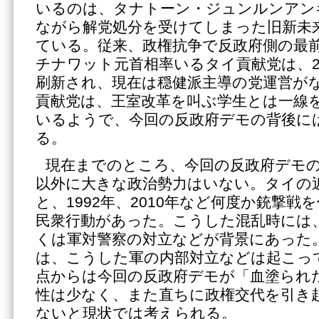
いるのは、タナトーン・ジュンルンアン
ながら解党処分を受けてしまった旧新未
ている。従来、政権抗争で反政府側の最
チナワット元首相率いるタイ貢献党は、
刷新され、現在は穏健派主導の党運営が
貢献党は、王室改革を叫ぶ学生とは一線
いるようで、今回の反政府デモの背後に
る。
現在までのところ、今回の反政府デモ
以外に大きな政治勢力はいない。タイの
と、1992年、2010年など何度か銃撃
民衆行動があった。こうした混乱時には
くは軍対警察の対立などが背景にあった
は、こうした軍の内部対立などは起こっ
点からは今回の反政府デモが「血塗られ
性は少なく、また直ちに政権交代を引き
ないと現状では考えられる。