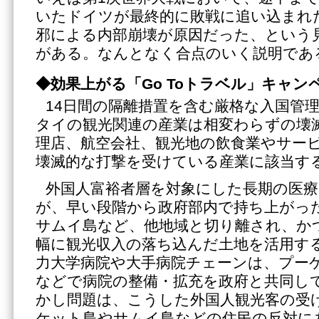
いたドイツが最終的に敗戦に追い込まれ
邪による内部崩壊が原因だった、という
がある。なんとなく合点のいく説明であ
◆効果上がる「
Go To
トラベル」キャン
14日間の隔離措置を含む厳格な入国管
タイの観光関連の産業は相変わらずの壊
理店、航空会社、観光地の飲食業やサー
壊滅的な打撃を受けている産業に該当す
外国人富裕者層を対象にした長期の医
が、早い段階から政府部内で持ち上がっ
サムイ島など、他地域と切り離され、か
幅に観光収入の落ち込んだ土地を活用す
力大学病院や大手病院チェーンは、プー
などで病院の整備・拡充を政府と共同し
かし問題は、こうした外国人観光客の受
ケット島やサムイ島などの住民の反対に