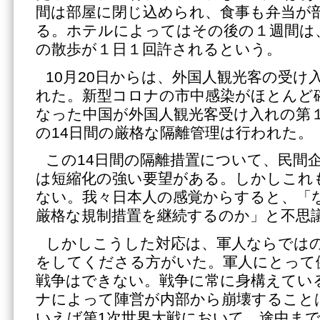
間は部屋に閉じ込められ、食事も弁当が
る。ホテルによってはその後の１週間は
の散歩が１日１回許されるという。
10月20日からは、外国人観光客の受け
れた。新型コロナの市中感染がほとんど
なった中国が外国人観光客受け入れの第
の14日間の厳格な隔離管理は行われた。
この14日間の隔離措置について、民間
は短縮化の強い要望がある。しかしこれ
ない。我々日本人の感覚からすると、「
厳格な規制措置を継続するのか」と不思
しかしこうした対応は、軍人ならでは
をしてくださる方がいた。軍人にとって
戦争はできない。戦争に常に身構えてい
ナによって陣営が内部から崩壊すること
いえば第1次世界大戦において、途中ま