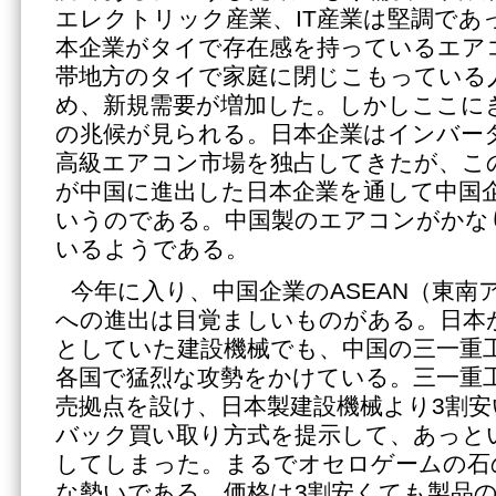
エレクトリック産業、IT産業は堅調であ
本企業がタイで存在感を持っているエア
帯地方のタイで家庭に閉じこもっている
め、新規需要が増加した。しかしここに
の兆候が見られる。日本企業はインバー
高級エアコン市場を独占してきたが、こ
が中国に進出した日本企業を通して中国
いうのである。中国製のエアコンがかな
いるようである。
今年に入り、中国企業のASEAN（東南
への進出は目覚ましいものがある。日本
としていた建設機械でも、中国の三一重工（
各国で猛烈な攻勢をかけている。三一重工
売拠点を設け、日本製建設機械より3割
バック買い取り方式を提示して、あっと
してしまった。まるでオセロゲームの石
な勢いである。価格は3割安くても製品