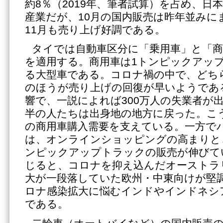
約8％（2019年、筆者試算）を占め、日
産業だが、10月の国内販売は昨年並みに
11月も売り上げ好調である。
タイでは自動車区分に「乗用車」と「
を適用する。商用車は1トンピックアッ
る大型車である。コロナ禍の中で、どち
のほうが売り上げの回復が早いようであ
響で、一説によれば300万人の失業者が
半の人たちは出身地の地方に戻った。こ
の商用車購入需要を支えている。一方で
は、オンラインショッピングの高まりと
ンピックアップトラックの販売が伸びて
じると、コロナを抑え込んだオーストラ
大が一段落していた欧州・中東向けが堅
ロナ感染拡大に悩むインドやインドネシ
である。