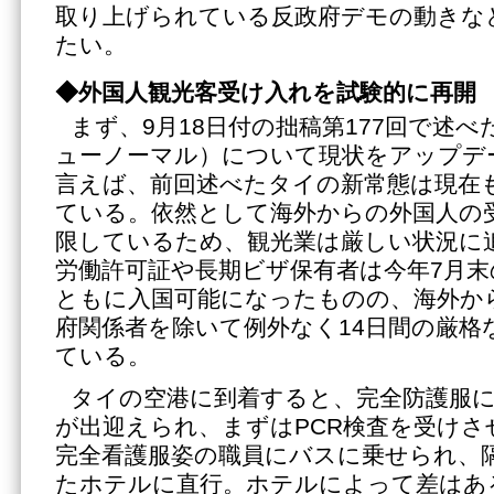
取り上げられている反政府デモの動きな
たい。
◆外国人観光客受け入れを試験的に再開
まず、9月18日付の拙稿第177回で述
ューノーマル）について現状をアップデ
言えば、前回述べたタイの新常態は現在
ている。依然として海外からの外国人の
限しているため、観光業は厳しい状況に
労働許可証や長期ビザ保有者は今年7月末
ともに入国可能になったものの、海外か
府関係者を除いて例外なく14日間の厳格
ている。
タイの空港に到着すると、完全防護服
が出迎えられ、まずはPCR検査を受け
完全看護服姿の職員にバスに乗せられ、
たホテルに直行。ホテルによって差はあ