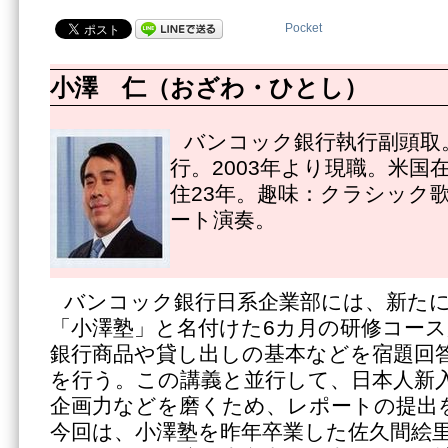
Pocket
小澤 仁（おざわ・ひとし）
バンコック銀行執行副頭取。
行。2003年より現職。米国
住23年。趣味：クラシック
ート演奏。
バンコック銀行日系企業部には、新た
「小澤塾」と名付けた6カ月の研修コー
銀行商品や貸し出しの基本などを宿題回
を行う。この講義と並行して、日本人新
企画力などを磨くため、レポートの提出
今回は、小澤塾を昨年卒業した佐久間絵