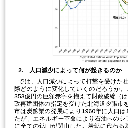
2. 人口減少によって何が起きるのか
では、人口減少によって打撃を受けた
際どのように変化していくのだろうか。こ
353億円の巨額赤字を抱えて財政破綻（
政再建団体の指定を受けた北海道夕張市
市は炭鉱業の発展により1960年に人口は1
たが、エネルギー革命により石油へのシフ
に全ての鉱山が閉山した。炭鉱に代わる