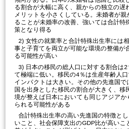
る割合が大幅に高く、親からの独立の遅
メリットを小さくしている。未婚者が親
ることが未婚率の改善、強いては合計特
策となり得る
2) 女性の就業率と合計特殊出生率には
事と子育てを両立が可能な環境の整備が
る可能性が高い
3) 日本の移民の総人口に対する割合は
て極端に低い。移民の4％は生産年齢人
インパクトは大きい。その他の先進国で
国を出身とした移民の割合が大きく、移
境が整えば日本においても同じアジアか
られる可能性がある
合計特殊出生率の高い先進国の特徴とし
いこと、社会保障支出のGDP比が高いこ