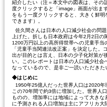
紹介したい（注＝本文中の図表は、その
度クリックすると「image」画面が出
をもう一度クリックすると、大きく鮮明
できます）。
佐久間さんは日本の人口減少社会の問
上げた。折しも日本政府は今年2月2日の
1200万円以上の高所得世帯への児童手
「児童手当関連法改正案」を決定した。
出が目的とは言え、日本の少子化対策が
い。このレポートは日本の人口減少社会
なっているので、是非ご一読いただきた
◆
はじめに
1950年25億人だった世界人口は2020
この70年間で約3倍に増加した。世界人
ものの、増加率には地域によって大きな差
に予測される人口増加は主にアフリカ大