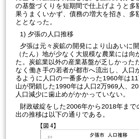
の基盤づくりを短期間で仕上げようと多
果うまくいかず、債務の増大を招き、多
ととなった。
1) 夕張の人口推移
夕張は元々炭鉱の開発により山あいに
（たん）地が少なく大規模な農業には向
た。炭鉱業以外の産業基盤が乏しかった
なく働き手の若者が都市へ流出し、人口
るように人口の一番多かった1960年は11
山が閉鎖した1990年は人口2万969人、20
人口減少に歯止めがかかっていない。
財政破綻をした2006年から2018年ま
出の推移は以下の通りである。