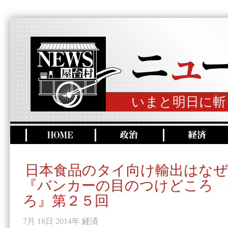
いまと明日に斬
日本食品のタイ向け輸出はな
『バンカーの目のつけどころ 
ろ』第２５回
7月 18日 2014年
経済