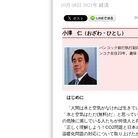
10月 08日 2021年
経済
P
小澤 仁（おざわ・ひとし）
バンコック銀行執行副頭
ンコク在住23年。趣
はじめに
「人間は水と空気がなければ生きて
「水と空気はただ(無料)だ」と思って
の危険に瀕している人たちが何億人と存
「正しく理解しよう！CO2問題と日本の
温暖化問題の対応について取り上げた