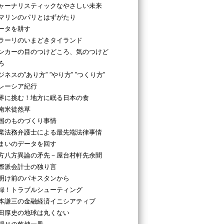
ャーナリスティックなやさしい未来
マリンのパリとはずがたり
ータを耕す
ラーリのいまどきタイランド
ンカーの目のつけどころ、気のつけど
ろ
ジネスの”あり方” ”やり方” ”つくり方”
レーシア紀行
界に挑む！地方に眠る日本の食
南米徒然草
国のものづくり事情
業法務弁護士による最先端法律事情
まいのデータを回す
方八方異論の矛先－屋台村軒先余聞
際派会計士の独り言
明け前のパキスタンから
録！トラブルシューティング
本謙三の金融経済イニシアティブ
田厚史の地球は丸くない