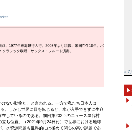
ocket
取。1977年東海銀行入行。2003年より現職。米国在住10年。バ
味：クラシック歌唱、サックス・フルート演奏。
« 7
いけない動物だ」と言われる。一方で私たち日本人は
いる。しかし世界に目を転じると、水が入手できずに生命
在しているのである。前回第202回のニュース屋台村
立ち位置」（2021年9月24日付）で世界における地球
が、水資源問題も世界的には極めて関心の高い課題であ