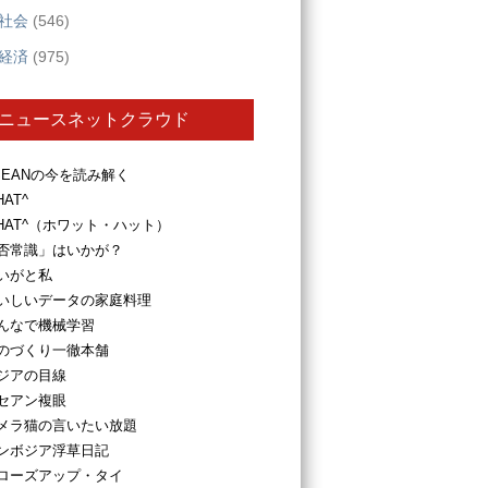
社会
(546)
経済
(975)
ニュースネットクラウド
SEANの今を読み解く
HAT^
HAT^（ホワット・ハット）
否常識」はいかが？
いがと私
いしいデータの家庭料理
んなで機械学習
のづくり一徹本舗
ジアの目線
セアン複眼
メラ猫の言いたい放題
ンボジア浮草日記
ローズアップ・タイ