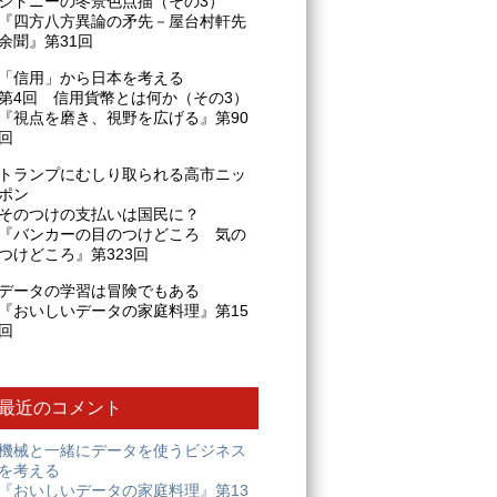
シドニーの冬景色点描（その3）
『四方八方異論の矛先－屋台村軒先
余聞』第31回
「信用」から日本を考える
第4回 信用貨幣とは何か（その3）
『視点を磨き、視野を広げる』第90
回
トランプにむしり取られる高市ニッ
ポン
そのつけの支払いは国民に？
『バンカーの目のつけどころ 気の
つけどころ』第323回
データの学習は冒険でもある
『おいしいデータの家庭料理』第15
回
最近のコメント
機械と一緒にデータを使うビジネス
を考える
『おいしいデータの家庭料理』第13