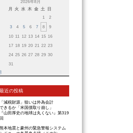
2026年8月
月
火
水
木
金
土
日
1
2
3
4
5
6
7
8
9
10
11
12
13
14
15
16
17
18
19
20
21
22
23
24
25
26
27
28
29
30
31
月
最近の投稿
「減税財源」狙いは外為会計
できるか「米国債取り崩し」
『山田厚史の地球は丸くない』第319
回
熊本地震と豪州の緊急警報システム