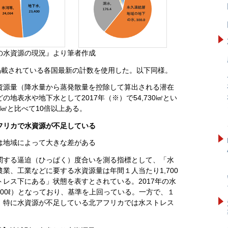
の水資源の現況』より筆者作成
se』に掲載されている各国最新の計数を使用した。以下同様。
資源量（降水量から蒸発散量を控除して算出される潜在
地表水や地下水として2017年（※）で54,730㎦とい
9㎦と比べて10倍以上ある。
フリカで水資源が不足している
は地域によって大きな差がある
関する逼迫（ひっぱく）度合いを測る指標として、「水
業、工業などに要する水資源量は年間１人当たり1,700
レス下にある」状態を表すとされている。2017年の水
49,000ℓ）となっており、基準を上回っている。一方で、１
、特に水資源が不足している北アフリカでは水ストレス