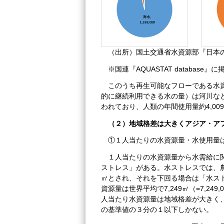
（出所）国土交通省水資源部『日本
※国連『AQUASTAT databa
このうち再生可能なフローである水
的に継続利用できる水の量）は河川などの
われており、人類の年間使用量約4,00
（２）地域格差は大きくアジア・ア
①１人当たりの水資源量・水使用量
１人当たりの水資源量から水需給に
ストレス」がある。水ストレスでは、農
㎥とされ、それを下回る場合は「水スト
資源量は世界平均で7,249㎥（=7,2
人当たり水資源量は地域格差が大きく
の基準値の３分の１以下しかない。