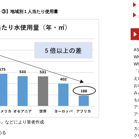
－③】地域別１人当たり使用量
A
W
W
「
え
お
み
も
ア
ア
カ
ase』などにより筆者作成
カ
める
ク