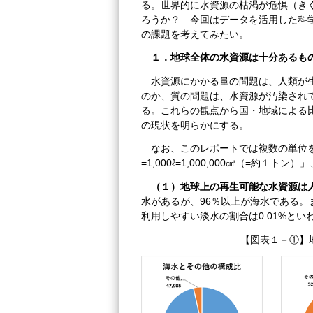
る。世界的に水資源の枯渇が危惧（き
ろうか？ 今回はデータを活用した科
の課題を考えてみたい。
１．地球全体の水資源は十分あるも
水資源にかかる量の問題は、人類が
のか、質の問題は、水資源が汚染され
る。これらの観点から国・地域による
の現状を明らかにする。
なお、このレポートでは複数の単位
=1,000ℓ=1,000,000㎤（=約１トン）
（１）地球上の再生可能な水資源は人
水があるが、96％以上が海水である
利用しやすい淡水の割合は0.01%とい
【図表１－①】地