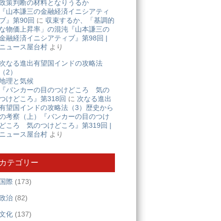
政策判断の材料となりうるか
『山本謙三の金融経済イニシアティ
ブ』第90回
に
収束するか、「基調的
な物価上昇率」の混沌『山本謙三の
金融経済イニシアティブ』第98回 |
ニュース屋台村
より
次なる進出有望国インドの攻略法
（2）
地理と気候
『バンカーの目のつけどころ 気の
つけどころ』第318回
に
次なる進出
有望国インドの攻略法（3）歴史から
の考察（上）『バンカーの目のつけ
どころ 気のつけどころ』第319回 |
ニュース屋台村
より
カテゴリー
国際
(173)
政治
(82)
文化
(137)