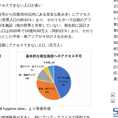
教
クセスできない人口が多い
日
時
自宅から往復30分以内にある安全な飲み水）にアクセス
ん
万人（世界人口の約10％）おり、そのうちサハラ以南のアフ
東
衛生施設（他の世帯と共有していない、衛生的に設計さ
東
は2020年で16億9100万人（同約22％）おり、そのう
心とした中央・南アジアが４分の３を占める。
浪
知
資源にアクセスできない人口（百万人）
経
翌
視
記
読
週
n & hygiene data』より筆者作成
の地域格差が大きく、特にアジア・アフリカで深刻であ