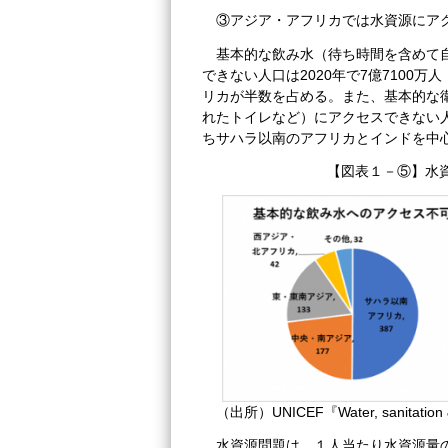
③アジア・アフリカでは水資源にア
基本的な飲み水（待ち時間を含めて
できない人口は2020年で7億7100
リカが半数を占める。また、基本的な
れたトイレなど）にアクセスできない人口
ちサハラ以南のアフリカとインドを中
【図表１－⑤】水
（出所）UNICEF『Water, sanitatio
水資源問題は、１人当たり水資源量