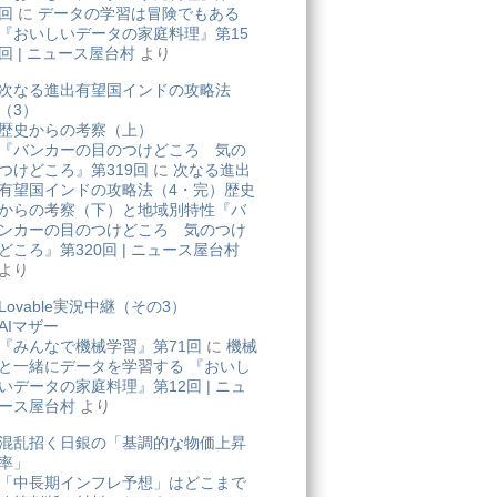
回
に
データの学習は冒険でもある
『おいしいデータの家庭料理』第15
回 | ニュース屋台村
より
次なる進出有望国インドの攻略法
（3）
歴史からの考察（上）
『バンカーの目のつけどころ 気の
つけどころ』第319回
に
次なる進出
有望国インドの攻略法（4・完）歴史
からの考察（下）と地域別特性『バ
ンカーの目のつけどころ 気のつけ
どころ』第320回 | ニュース屋台村
より
Lovable実況中継（その3）
AIマザー
『みんなで機械学習』第71回
に
機械
と一緒にデータを学習する 『おいし
いデータの家庭料理』第12回 | ニュ
ース屋台村
より
混乱招く日銀の「基調的な物価上昇
率」
「中長期インフレ予想」はどこまで