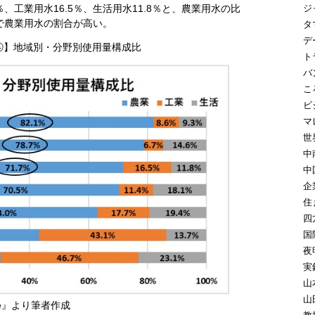
ジ
％、工業用水16.5％、生活用水11.8％と、農業用水の比
で農業用水の割合が高い。
タ
デ
④】地域別・分野別使用量構成比
ト
バ
こ
ビ
マ
世
中
中
企
住
四
国
夜
実
山
山
ase』より筆者作成