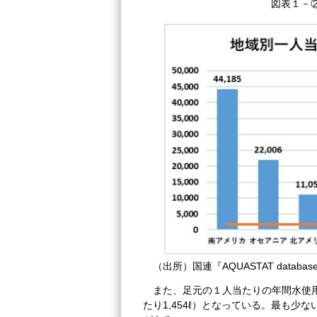
図表１－
（出所）国連『AQUASTAT datab
また、足元の１人当たりの年間水使用量は
たり1,454ℓ）となっている。最も少