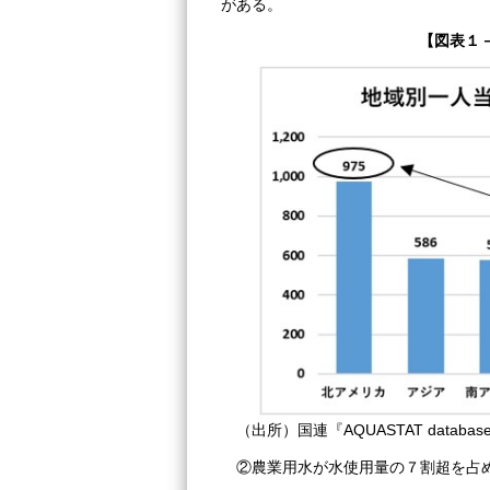
がある。
【図表１
（出所）国連『AQUASTAT datab
②農業用水が水使用量の７割超を占