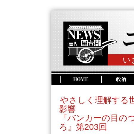
い
やさしく理解する
影響
『バンカーの目の
ろ』第203回