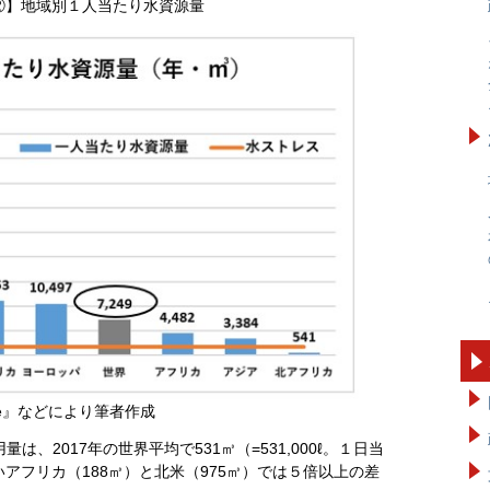
②】地域別１人当たり水資源量
ase』などにより筆者作成
、2017年の世界平均で531㎥（=531,000ℓ。１日当
ないアフリカ（188㎥）と北米（975㎥）では５倍以上の差