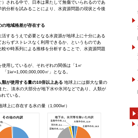
ぐ）される中で、日本は果たして無傷でいられるのであ
学的分析を試みることにより、水資源問題の現状と今後
のの地域格差が存在する
生活するうえで必要となる水資源が地球上に十分にある
ておらずストレスなく利用できるか、というものであ
比較や時系列による推移を分析することで、水資源問題
を使用しているが、それぞれの関係は「1㎥
」、「1㎦=1,000,000,000㎥」となる。
類が使用する量の10倍以上ある
地球上には膨大な量の
。また、淡水の大部分が地下水や氷河などであり、人類が
われている。
球上に存在する水の量（1,000㎦）