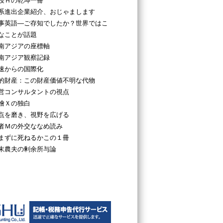
授Ｈの乾坤一冊
系進出企業紹介、おじゃまします
事英語―ご存知でしたか？世界ではこ
なことが話題
南アジアの座標軸
南アジア観察記録
速からの国際化
的財産：この財産価値不明な代物
営コンサルタントの視点
檜Ｘの独白
点を磨き、視野を広げる
者Ｍの外交ななめ読み
まずに死ねるかこの１冊
末農夫の剰余所与論