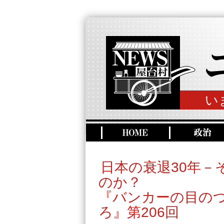
い
日本の衰退30年－
のか？
『バンカーの目の
ろ』第206回