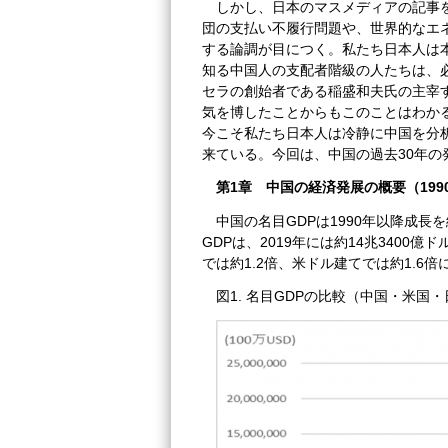
しかし、日本のマスメディアの記事
団の支払い不履行問題や、世界的なエ
する論調が目につく。私たち日本人は
知る中国人の支配者階級の人たちは、
セラの創始者である稲盛和夫氏の主宰
気を博したことからもこのことはわかる
今こそ私たち日本人は冷静に中国を分
来ている。今回は、中国の過去30年
第1章 中国の経済発展の概要（1990
中国の名目GDPは1990年以降成長を
GDPは、2019年には約14兆3400
では約1.2倍、米ドル建てでは約1.6
図1. 名目GDPの比較（中国・米国