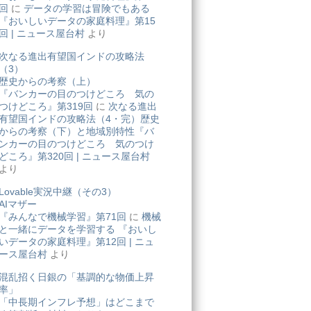
回
に
データの学習は冒険でもある
『おいしいデータの家庭料理』第15
回 | ニュース屋台村
より
次なる進出有望国インドの攻略法
（3）
歴史からの考察（上）
『バンカーの目のつけどころ 気の
つけどころ』第319回
に
次なる進出
有望国インドの攻略法（4・完）歴史
からの考察（下）と地域別特性『バ
ンカーの目のつけどころ 気のつけ
どころ』第320回 | ニュース屋台村
より
Lovable実況中継（その3）
AIマザー
『みんなで機械学習』第71回
に
機械
と一緒にデータを学習する 『おいし
いデータの家庭料理』第12回 | ニュ
ース屋台村
より
混乱招く日銀の「基調的な物価上昇
率」
「中長期インフレ予想」はどこまで