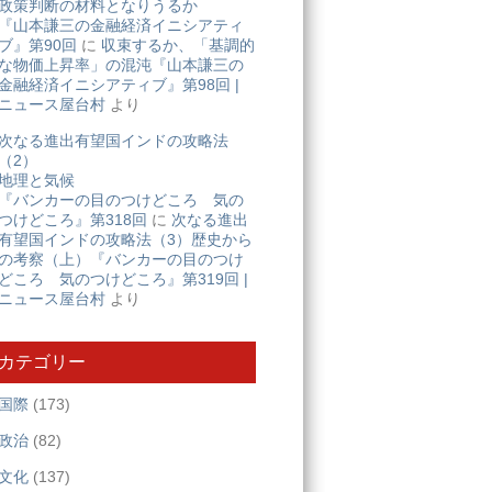
政策判断の材料となりうるか
『山本謙三の金融経済イニシアティ
ブ』第90回
に
収束するか、「基調的
な物価上昇率」の混沌『山本謙三の
金融経済イニシアティブ』第98回 |
ニュース屋台村
より
次なる進出有望国インドの攻略法
（2）
地理と気候
『バンカーの目のつけどころ 気の
つけどころ』第318回
に
次なる進出
有望国インドの攻略法（3）歴史から
の考察（上）『バンカーの目のつけ
どころ 気のつけどころ』第319回 |
ニュース屋台村
より
カテゴリー
国際
(173)
政治
(82)
文化
(137)