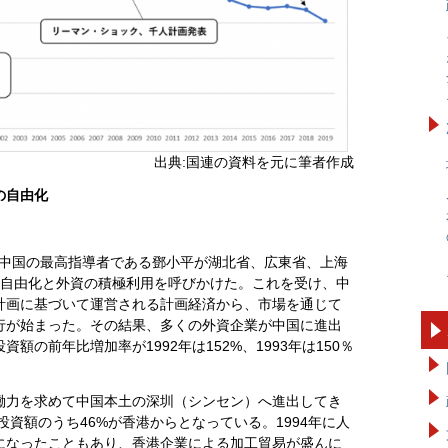
出典:国連の資料を元に筆者作成
の自由化
時の中国の最高指導者である鄧小平が湖北省、広東省、上海
の自由化と外資の積極利用を呼びかけた。これを受け、中
計画に基づいて運営される計画経済から、市場を通じて
行が始まった。その結果、多くの外資企業が中国に進出
の前年比増加率が1992年は152%、1993年は150％
働力を求めて中国本土の深圳（シンセン）へ進出してき
投資額のうち46%が香港からとなっている。1994年に人
になったこともあり、香港企業による加工貿易が盛んに