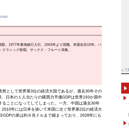
ocket
取。1977年東海銀行入行。2003年より現職。米国在住10年。バ
味：クラシック歌唱、サックス・フルート演奏。
« 7
依然として世界第3位の経済大国であるが、過去30年その
、日本の１人当たりの購買力平価GDPは世界193か国中
することになってしてしまった。一方、中国は過去30年
2010年には日本を抜いて米国に次ぐ世界第2位の経済大
目GDPの差は約６兆ドルまで縮まっており、2028年にも