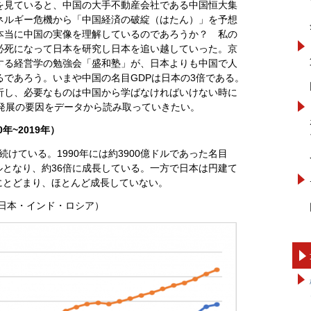
を見ていると、中国の大手不動産会社である中国恒大集
ネルギー危機から「中国経済の破綻（はたん）」を予想
本当に中国の実像を理解しているのであろうか？ 私の
必死になって日本を研究し日本を追い越していった。京
する経営学の勉強会「盛和塾」が、日本よりも中国で人
であろう。いまや中国の名目GDPは日本の3倍である。
析し、必要なものは中国から学ばなければいけない時に
の発展の要因をデータから読み取っていきたい。
年~2019年）
続けている。1990年には約3900億ドルであった名目
億ドルとなり、約36倍に成長している。一方で日本は円建て
倍にとどまり、ほとんど成長していない。
・日本・インド・ロシア）