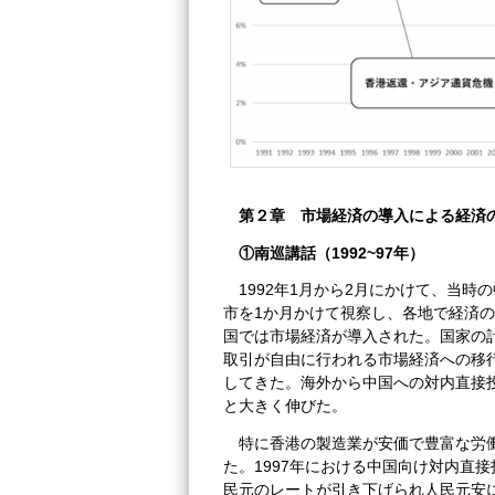
第２章 市場経済の導入による経済
①南巡講話（1992~97年）
1992年1月から2月にかけて、当
市を1か月かけて視察し、各地で経済
国では市場経済が導入された。国家の
取引が自由に行われる市場経済への移
してきた。海外から中国への対内直接投資額
と大きく伸びた。
特に香港の製造業が安価で豊富な労
た。1997年における中国向け対内直接
民元のレートが引き下げられ人民元安