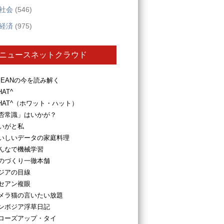
社会
(546)
経済
(975)
ニュースネットクラウド
SEANの今を読み解く
HAT^
HAT^（ホワット・ハット）
否常識」はいかが？
いがと私
いしいデータの家庭料理
んなで機械学習
のづくり一徹本舗
ジアの目線
セアン複眼
メラ猫の言いたい放題
ンボジア浮草日記
ローズアップ・タイ