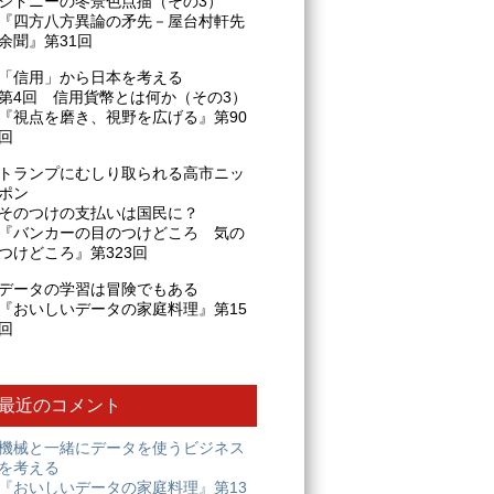
シドニーの冬景色点描（その3）
『四方八方異論の矛先－屋台村軒先
余聞』第31回
「信用」から日本を考える
第4回 信用貨幣とは何か（その3）
『視点を磨き、視野を広げる』第90
回
トランプにむしり取られる高市ニッ
ポン
そのつけの支払いは国民に？
『バンカーの目のつけどころ 気の
つけどころ』第323回
データの学習は冒険でもある
『おいしいデータの家庭料理』第15
回
最近のコメント
機械と一緒にデータを使うビジネス
を考える
『おいしいデータの家庭料理』第13