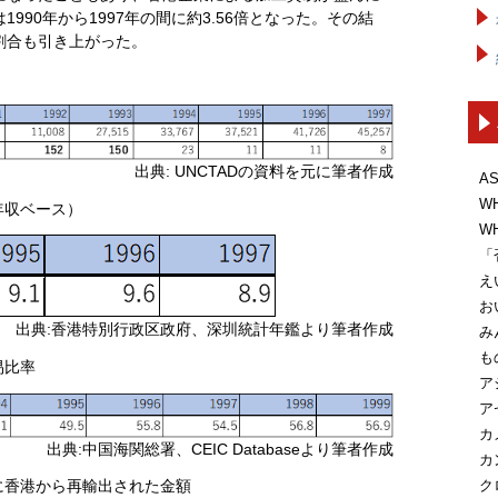
990年から1997年の間に約3.56倍となった。その結
割合も引き上がった。
出典: UNCTADの資料を元に筆者作成
A
W
年収ベース）
W
「
え
お
出典:香港特別行政区政府、深圳統計年鑑より筆者作成
み
も
易比率
ア
ア
カ
出典:中国海関総署、CEIC Databaseより筆者作成
カ
ク
に香港から再輸出された金額