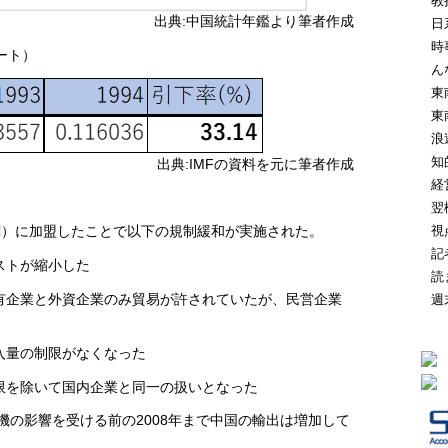
教
出典:中国統計年鑑より筆者作成
日
時
ート）
ん
東
東
浪
知
出典:IMFの資料を元に筆者作成
経
翌
視
機関）に加盟したことで以下の規制緩和が実施された。
記
ストが縮小した
読
有企業と外資企業のみ貿易が許されていたが、民営企業
週
入量の制限がなくなった
限を除いて国内企業と同一の扱いとなった
危機の影響を受ける前の2008年まで中国の輸出は増加して