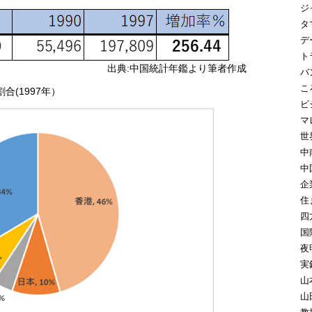
ジ
タ
デ
ト
出典:中国統計年鑑より筆者作成
バ
こ
合(1997年）
ビ
マ
世
中
中
企
住
四
国
夜
実
山
山