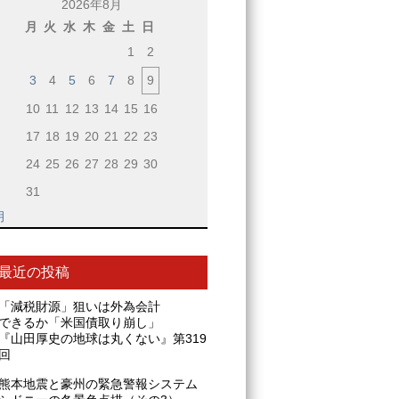
2026年8月
月
火
水
木
金
土
日
1
2
3
4
5
6
7
8
9
10
11
12
13
14
15
16
17
18
19
20
21
22
23
24
25
26
27
28
29
30
31
月
最近の投稿
「減税財源」狙いは外為会計
できるか「米国債取り崩し」
『山田厚史の地球は丸くない』第319
回
熊本地震と豪州の緊急警報システム