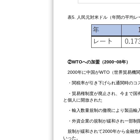
表5. 人民元対米ドル（年間の平均レ
②WTOへの加盟（2000~08年）
2000年に中国がWTO（世界貿易
・関税率が引き下げられ通関時のコ
・貿易権制度が廃止され、今まで国
と個人に開放された
・輸入数量規制の撤廃により製品輸
・外資企業の規制が緩和され一部制
規制が緩和されて2000年から金融
いった。