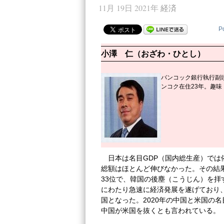
11月 19日 2021年
経済
P
小澤 仁（おざわ・ひとし）
バンコック銀行執行副頭
ンコク在住23年。趣
日本は名目GDP（国内総生産）では
総額はほとんど伸びなかった。その結果
33位で、韓国の後塵（こうじん）を拝
にわたり急速に経済発展を遂げており、
国となった。2020年の中国と米国の名
中国が米国を抜くとも言われている。