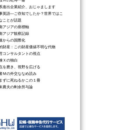
授Ｈの乾坤一冊
系進出企業紹介、おじゃまします
事英語―ご存知でしたか？世界ではこ
なことが話題
南アジアの座標軸
南アジア観察記録
速からの国際化
的財産：この財産価値不明な代物
営コンサルタントの視点
檜Ｘの独白
点を磨き、視野を広げる
者Ｍの外交ななめ読み
まずに死ねるかこの１冊
末農夫の剰余所与論