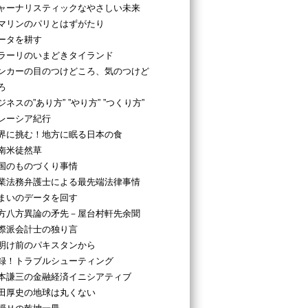
ャーナリスティックなやさしい未来
マリンのパリとはずがたり
ータを耕す
ラーリのいまどきタイランド
ンカーの目のつけどころ、気のつけど
ろ
ジネスの”あり方” ”やり方” ”つくり方”
レーシア紀行
界に挑む！地方に眠る日本の食
南米徒然草
国のものづくり事情
業法務弁護士による最先端法律事情
まいのデータを回す
方八方異論の矛先－屋台村軒先余聞
際派会計士の独り言
明け前のパキスタンから
録！トラブルシューティング
本謙三の金融経済イニシアティブ
田厚史の地球は丸くない