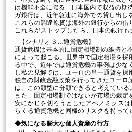
は機能不全に陥る。日本国内で収益の期
ガ銀行は、近年急速に海外での貸し出し
これらの調達原資は海外の銀行からの借
これらがストップしたら、日本の銀行も
【シナリオ３…通貨危機】
通貨危機は基本的に固定相場制の維持と
によって起こる。世界中で固定相場を採
る中で、近年では通貨危機の事例は少な
し私の見解では、ユーロの単一通貨を採
独自の財政金融政策を行ってきたユーロ
は、この類型に分類できると考えている
また、固定相場制ではないが市場の裁定
安にかじを切ろうとしたアベノミクスは
らくる通貨危機と同様のリスクを持って
◆気になる膨大な個人資産の行方