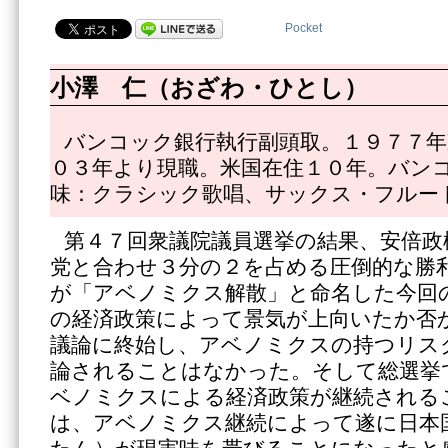
Pocket
小澤 仁（おざわ・ひとし）
バンコック銀行執行副頭取。１９７７年
０３年より現職。米国在住１０年。バン
味：クラシック歌唱、サックス・フルー
第４７回衆議院議員選挙の結果、安倍政
党と合わせ３分の２を占める圧倒的な勝
が「アベノミクス解散」と命名した今回
の経済政策によって景気が上向いたか否
議論に終始し、アベノミクスの持つリス
論されることはなかった。そして総選挙
ベノミクスによる経済政策が継続される
は、アベノミクス継続によって遂に日本