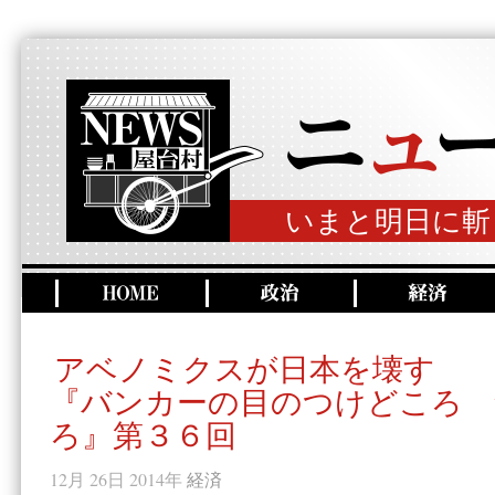
いまと明日に斬
アベノミクスが日本を壊す
『バンカーの目のつけどころ 
ろ』第３６回
12月 26日 2014年
経済