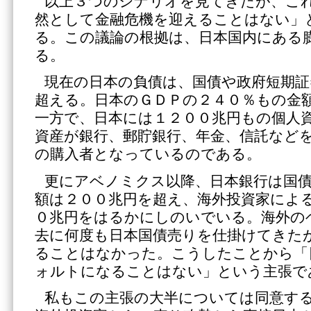
以上３つのシナリオを見てきたが、こ
然として金融危機を迎えることはない」
る。この議論の根拠は、日本国内にある
る。
現在の日本の負債は、国債や政府短期証
超える。日本のＧＤＰの２４０％もの金
一方で、日本には１２００兆円もの個人
資産が銀行、郵貯銀行、年金、信託など
の購入者となっているのである。
更にアベノミクス以降、日本銀行は国
額は２００兆円を超え、海外投資家によ
０兆円をはるかにしのいでいる。海外の
去に何度も日本国債売りを仕掛けてきた
ることはなかった。こうしたことから「
ォルトになることはない」という主張で
私もこの主張の大半については同意す