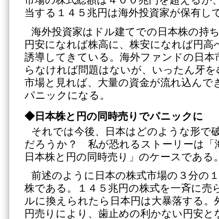
市場の株式総額は４００兆円を超えるが
当する１４５兆円は海外投資家が保有し
海外投資家はドル建てでの日本株の持
円安になれば株高に、株安になれば円高
誘導してきている。海外ファンドの日本
らなければ問題はないが、いったん牙を
市場と見れば、大量の資金が流れ込んで
パニックになる。
◆日本株と円の同時売りでパニックに
それでは今後、日本はどのような形で
だろうか？ 私が恐れるストーリーは「
日本株と円の同時売り」のケースである
前述のように日本の株式市場の３分の１
株である。１４５兆円の株式を一斉に売
ルに換えられたら日本円は大暴落する。
円売りにより、歯止めの利かない円安と