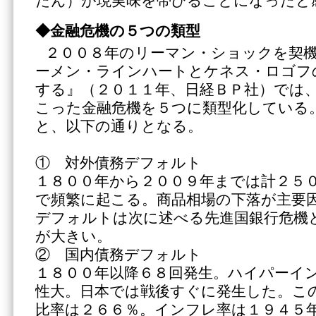
たん）が現実味を帯びることになったと
◆金融危機の５つの類型
２００８年のリーマン・ショックを契
ーメン・ラインハートとケネス・ロゴフ
する』（２０１１年、日経ＢＰ社）では
こった金融危機を５つに類型化している
と、以下の通りとなる。
① 対外債務デフォルト
１８００年から２００９年までは計２５
で頻繁に起こる。商品相場の下落が主要
デフォルトは次に述べる先進国銀行危機
が大きい。
② 国内債務デフォルト
１８００年以降６８回発生。ハイパーイ
性大。日本では戦後すぐに発生した。この
比率は２６６％。インフレ率は１９４５