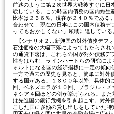
前述のように第２次世界大戦後すぐに日
験している。この時国内債務の国内総生産
比率は２６６％。現在が２４０％である
合わせて、現在の日本はこの国内債務デ
ってもおかしくない」領域に達している
【シナリオ２…新興国の対外債務デフ
石油価格の大幅下落によってもたらされ
の通貨下落は、これらの国が対外債務デ
性をはらむ。ラインハートらの研究によ
ォルトになる国の経済指標に一定の傾向
一方で過去の歴史を見ると、簡単に対外
する国がある。１８００年以降、具体的
回、ベネズエラが１０回、ブラジル・メ
ネシア４回ほどの例が挙げられる。また
は先進国の銀行危機を引き起こす。対外
こした国に多額の貸し出しをしていた特
用不安は瞬く間に世界の金融市場に広が