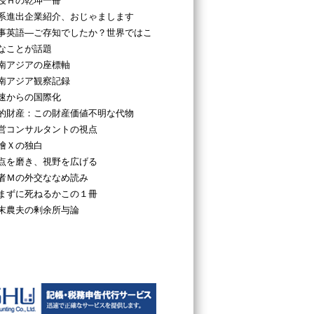
授Ｈの乾坤一冊
系進出企業紹介、おじゃまします
事英語―ご存知でしたか？世界ではこ
なことが話題
南アジアの座標軸
南アジア観察記録
速からの国際化
的財産：この財産価値不明な代物
営コンサルタントの視点
檜Ｘの独白
点を磨き、視野を広げる
者Ｍの外交ななめ読み
まずに死ねるかこの１冊
末農夫の剰余所与論