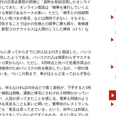
銀行の日系企業部の同僚に「資料を有効活用したオンライ
スしてきた。オンライン面談は「物事を遂行していく上
りも有効であるケースが多い。ただし「相手との信頼関
新しい気づきの発見」などは期待できない。そもそも、
団化することでほかの生物との競争に勝ち残り、食物連
。新型コロナウイルスは人間のこうした稀有（けう）な
らに戻ってからすでに20人以上の方と面談した。バンコ
発化したようである。バンコクの人は相変わらずマスクを
まり変わらない。ただし、3月時点と比べて交通渋滞はか
康維持のためバンコクの街を散歩しているが、一部の道
ている。ついこの前まで、車がほとんど走っておらず安心
。何もなければ15分ほどで着く道程が、下手すると1時
ナ禍前は朝晩、通勤と帰宅にそれぞれ２時間かかってい
が、人流が戻ってきたことを感じる。電車も同様のよう
車を見送ることも多いと聞いた。繁華街のレストランも
ても「客足は戻ってきている」という。街中には外国人
マスクをしていないのですぐわかる。タイに住んでいる