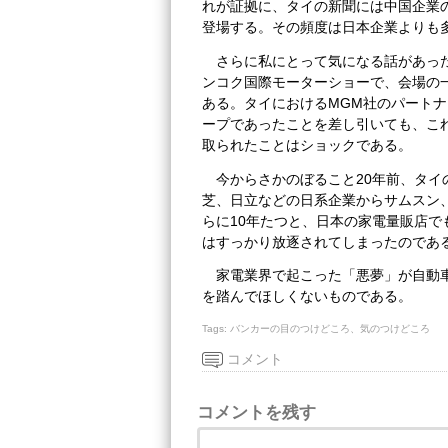
れが証拠に、タイの新聞には中国企業
登場する。その頻度は日本企業よりも
さらに私にとって気になる話があった
ンコク国際モーターショーで、会場の
ある。タイにおけるMGM社のパートナ
ープであったことを差し引いても、こ
取られたことはショックである。
今からさかのぼること20年前、タ
芝、日立などの日系企業からサムスン
らに10年たつと、日本の家電量販店
はすっかり放逐されてしまったのであ
家電業界で起こった「悪夢」が自動
を踏んでほしくないものである。
Tags:
バンカーの目のつけどころ、気のつけどころ
コメント
コメントを残す