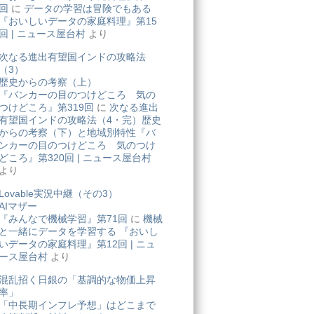
回
に
データの学習は冒険でもある
『おいしいデータの家庭料理』第15
回 | ニュース屋台村
より
次なる進出有望国インドの攻略法
（3）
歴史からの考察（上）
『バンカーの目のつけどころ 気の
つけどころ』第319回
に
次なる進出
有望国インドの攻略法（4・完）歴史
からの考察（下）と地域別特性『バ
ンカーの目のつけどころ 気のつけ
どころ』第320回 | ニュース屋台村
より
Lovable実況中継（その3）
AIマザー
『みんなで機械学習』第71回
に
機械
と一緒にデータを学習する 『おいし
いデータの家庭料理』第12回 | ニュ
ース屋台村
より
混乱招く日銀の「基調的な物価上昇
率」
「中長期インフレ予想」はどこまで