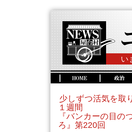
い
少しずつ活気を取
１週間
『バンカーの目の
ろ』第220回