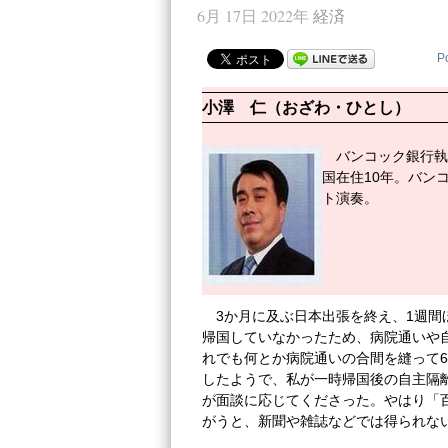
6月 17日 2022年
経済
P
小澤 仁（おざわ・ひとし）
バンコック銀行執
国在住10年。バン
ト演奏。
3か月に及ぶ日本出張を終え、1週
帰国していなかったため、病院通いや
れでも何とか病院通いの合間を縫って6
したようで、私が一時帰国後の自主隔
が面談に応じてくださった。やはり「
がうと、新聞や雑誌などでは得られな