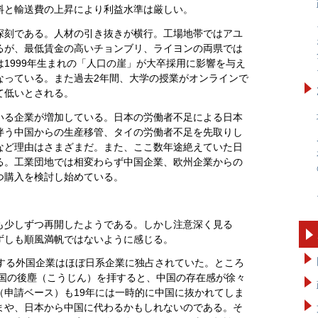
料と輸送費の上昇により利益水準は厳しい。
深刻である。人材の引き抜きが横行。工場地帯ではアユ
るが、最低賃金の高いチョンブリ、ライヨンの両県では
1999年生まれの「人口の崖」が大卒採用に影響を与え
なっている。また過去2年間、大学の授業がオンラインで
て低いとされる。
いる企業が増加している。日本の労働者不足による日本
伴う中国からの生産移管、タイの労働者不足を先取りし
など理由はさまざまだ。また、ここ数年途絶えていた日
る。工業団地では相変わらず中国企業、欧州企業からの
つ購入を検討し始めている。
も少しずつ再開したようである。しかし注意深く見る
ずしも順風満帆ではないように感じる。
資する外国企業はほぼ日系企業に独占されていた。ところ
中国の後塵（こうじん）を拝すると、中国の存在感が徐々
（申請ベース）も19年には一時的に中国に抜かれてしま
まや、日本から中国に代わるかもしれないのである。そ