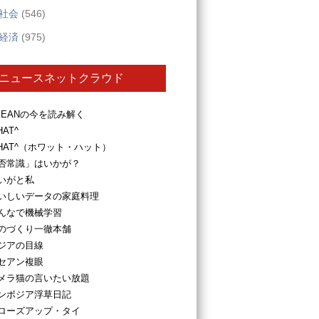
社会
(546)
経済
(975)
ニュースネットクラウド
SEANの今を読み解く
HAT^
HAT^（ホワット・ハット）
否常識」はいかが？
いがと私
いしいデータの家庭料理
んなで機械学習
のづくり一徹本舗
ジアの目線
セアン複眼
メラ猫の言いたい放題
ンボジア浮草日記
ローズアップ・タイ