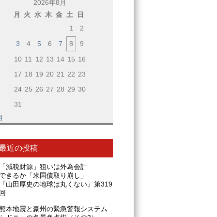
2026年8月
月
火
水
木
金
土
日
1
2
3
4
5
6
7
8
9
10
11
12
13
14
15
16
17
18
19
20
21
22
23
24
25
26
27
28
29
30
31
月
最近の投稿
「減税財源」狙いは外為会計
できるか「米国債取り崩し」
『山田厚史の地球は丸くない』第319
回
熊本地震と豪州の緊急警報システム