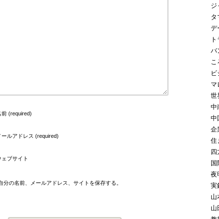
ジ
タ
デ
ト
バ
こ
ビ
マ
世
中
前 (required)
中
企
ールアドレス (required)
住
四
ウェブサイト
国
夜
自分の名前、メールアドレス、サイトを保存する。
実
山
山