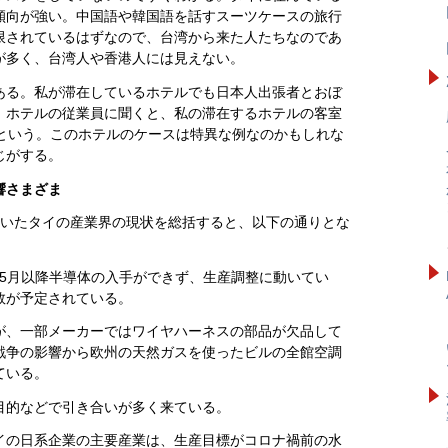
傾向が強い。中国語や韓国語を話すスーツケースの旅行
限されているはずなので、台湾から来た人たちなのであ
が多く、台湾人や香港人には見えない。
ある。私が滞在しているホテルでも日本人出張者とおぼ
。ホテルの従業員に聞くと、私の滞在するホテルの客室
るという。このホテルのケースは特異な例なのかもしれな
じがする。
響さまざま
聞いたタイの産業界の現状を総括すると、以下の通りとな
が5月以降半導体の入手ができず、生産調整に動いてい
数が予定されている。
が、一部メーカーではワイヤハーネスの部品が欠品して
戦争の影響から欧州の天然ガスを使ったビルの全館空調
ている。
目的などで引き合いが多く来ている。
イの日系企業の主要産業は、生産目標がコロナ禍前の水