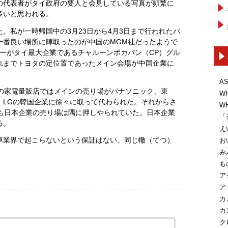
の代表者がタイ政府の要人と会見している写真が頻繁に
多いと思われる。
。私が一時帰国中の3月23日から4月3日まで行われたバ
一番良い場所に陣取ったのが中国のMGM社だったようで
ーがタイ最大企業であるチャルーンポカパン（CP）グル
れまでトヨタの定位置であったメイン会場が中国企業に
A
イの家電量販店ではメインの売り場がパナソニック、東
W
、LGの韓国企業に徐々に取って代わられた。それからさ
W
でも日本企業の売り場は隅に押しやられていた。日本企業
「
る。
え
車業界で起こらないという保証はない。同じ轍（てつ）
お
み
も
ア
ア
カ
カ
ク