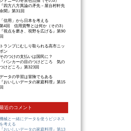
シドニーの冬景色点描（その3）
『四方八方異論の矛先－屋台村軒先
余聞』第31回
「信用」から日本を考える
第4回 信用貨幣とは何か（その3）
『視点を磨き、視野を広げる』第90
回
トランプにむしり取られる高市ニッ
ポン
そのつけの支払いは国民に？
『バンカーの目のつけどころ 気の
つけどころ』第323回
データの学習は冒険でもある
『おいしいデータの家庭料理』第15
回
最近のコメント
機械と一緒にデータを使うビジネス
を考える
『おいしいデータの家庭料理』第13