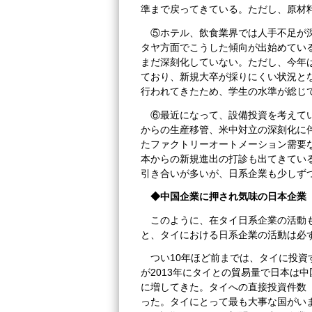
準まで戻ってきている。ただし、原材
⑤ホテル、飲食業界では人手不足が
タヤ方面でこうした傾向が出始めてい
まだ深刻化していない。ただし、今年は
ており、新規大卒が採りにくい状況と
行われてきたため、学生の水準が総じ
⑥最近になって、設備投資を考えて
からの生産移管、米中対立の深刻化に
たファクトリーオートメーション需要
本からの新規進出の打診も出てきてい
引き合いが多いが、日系企業も少しず
◆中国企業に押され気味の日本企業
このように、在タイ日系企業の活動
と、タイにおける日系企業の活動は必
つい10年ほど前までは、タイに投
が2013年にタイとの貿易量で日本は
に増してきた。タイへの直接投資件数
った。タイにとって最も大事な国がい