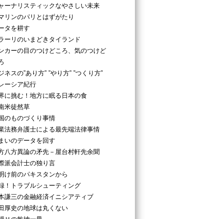
ャーナリスティックなやさしい未来
マリンのパリとはずがたり
ータを耕す
ラーリのいまどきタイランド
ンカーの目のつけどころ、気のつけど
ろ
ジネスの”あり方” ”やり方” ”つくり方”
レーシア紀行
界に挑む！地方に眠る日本の食
南米徒然草
国のものづくり事情
業法務弁護士による最先端法律事情
まいのデータを回す
方八方異論の矛先－屋台村軒先余聞
際派会計士の独り言
明け前のパキスタンから
録！トラブルシューティング
本謙三の金融経済イニシアティブ
田厚史の地球は丸くない