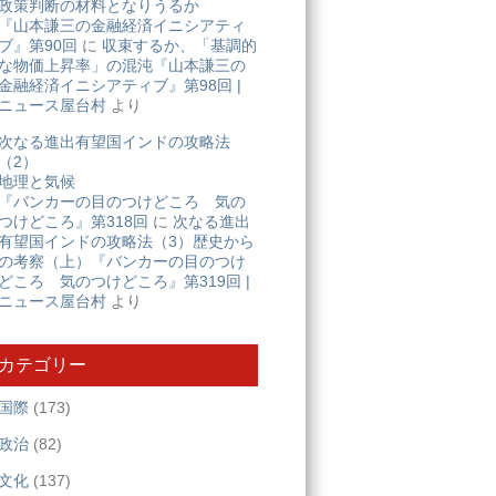
政策判断の材料となりうるか
『山本謙三の金融経済イニシアティ
ブ』第90回
に
収束するか、「基調的
な物価上昇率」の混沌『山本謙三の
金融経済イニシアティブ』第98回 |
ニュース屋台村
より
次なる進出有望国インドの攻略法
（2）
地理と気候
『バンカーの目のつけどころ 気の
つけどころ』第318回
に
次なる進出
有望国インドの攻略法（3）歴史から
の考察（上）『バンカーの目のつけ
どころ 気のつけどころ』第319回 |
ニュース屋台村
より
カテゴリー
国際
(173)
政治
(82)
文化
(137)