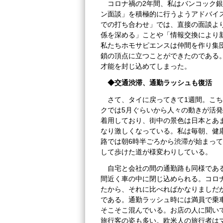
コロナ禍の2年間、私はバンコック
ン面談」を積極的に行うようアドバイ
での打ち合わせ」では、直接の面談よ
係を深める」ことや「情報交換により
私たちホモサピエンスは仲間を作り集
鎖の頂点に立つことができたのである
才能を封じ込めてしまった。
◆交通渋滞、通勤ラッシュも復活
さて、タイに戻ってきて1週間。こち
クでは5月ぐらいから人々の動きが活
着用しており、街中の景色は日本とあ
なり激しくなっている。私は毎朝、健
路では朝6時半ごろから渋滞が始まっ
して歩けた道が様変わりしている。
自宅と会社の間の通勤路も同様である
間近く車の中に閉じ込められる。コロ
たから、それに比べればかなりましだ
である。通勤ラッシュ時には満員で乗
そこそこ混んでいる。お店の人に聞い
旅行客の姿も多い。欧米人の旅行者は