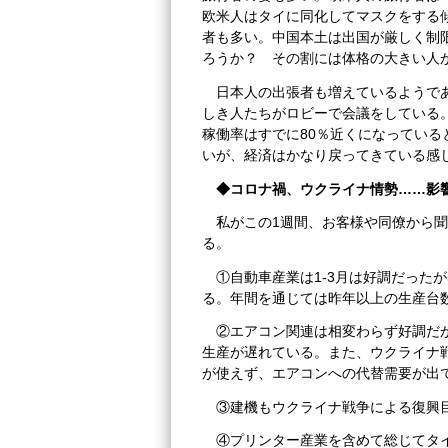
欧米人はタイに同化してマスクをする
者も多い。中国本土は出国が厳しく制
ろうか？ その割には体格の大きい人
日本人の出張者も増えているようで
しき人たちがロビーで会議をしている
稼働率はすでに80％近くになってい
いが、経済はかなり戻ってきている感
◆コロナ禍、ウクライナ情勢……影
私がこの1週間、お客様や同僚から
る。
①自動車産業は1-3月は好調だった
る。年間を通じては昨年以上の生産台
②エアコン関連は相変わらず好調だ
生産が遅れている。また、ウクライナ
が使えず、エアコンへの代替需要が出
③建機もウクライナ戦争による復興
④プリンター産業を含めて総じてタ