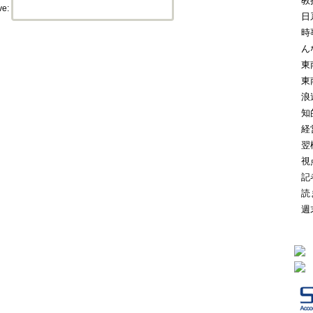
教
ve:
日
時
ん
東
東
浪
知
経
翌
視
記
読
週