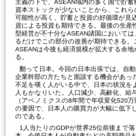
主義の下で、ASEAN域内の多く国で貯
資本ストックが少ないことから、これら
可能性が高く、貯蓄と投資の好循環が見
資による投資も期待できる。最後の生産
型経営が不十分なASEAN諸国において
るだけでこの部分の改善が期待できる。
ASEANは今後も経済規模が拡大する余
る。
翻って日本。今回の日本出張では、自動
企業幹部の方たちと面談する機会があっ
不足を嘆く人がいる中で、日本の状況を
人もかなりいた。人口減少、高齢化、給
（アベノミクスの8年間で年収変化520万
の要因で、日本人の購買力が大幅に低下
のである。
1人当たりのGDPが世界25位前後まで
本。今後日本人が自動車などの高額商品