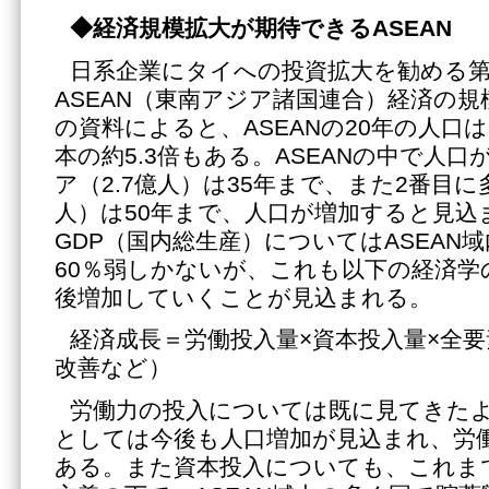
◆経済規模拡大が期待できる
ASEAN
日系企業にタイへの投資拡大を勧める第
ASEAN（東南アジア諸国連合）経済の
の資料によると、ASEANの20年の人口は
本の約5.3倍もある。ASEANの中で人
ア（2.7億人）は35年まで、また2番目
人）は50年まで、人口が増加すると見込
GDP（国内総生産）についてはASEAN
60％弱しかないが、これも以下の経済学
後増加していくことが見込まれる。
経済成長＝労働投入量×資本投入量×全
改善など）
労働力の投入については既に見てきたよ
としては今後も人口増加が見込まれ、労
ある。また資本投入についても、これま