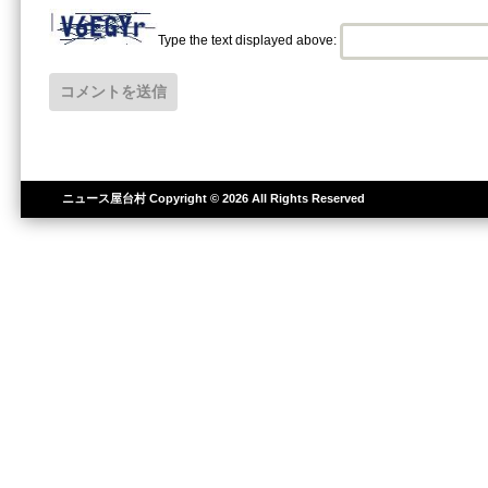
Type the text displayed above:
ニュース屋台村
Copyright © 2026 All Rights Reserved