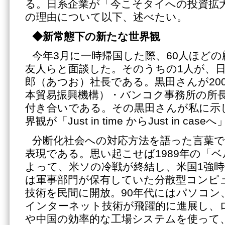
る。日系企業が「今こそタイへの投資拡
の理由について以下、述べたい。
◆新常態下の新たな世界観
今年3月に一時帰国した際、60人ほど
友人らと面談した。そのうちの1人が、
郎（あつお）社長である。黒田さんが20
本貿易振興機構）・バンコク事務所の所
付き合いである。その黒田さんが私に示
界観が「Just in time からJust in 
分断化社会への対応方法を語った言葉で
表現である。思い起こせば1989年の「
よって、米ソの冷戦が終結し、米国1強
は軍事部門が保有していた分散型コンピ
技術を民間に開放。90年代にはパソコン、
インターネット技術が飛躍的に進展し、
や中国の効率的な工場システムを使って