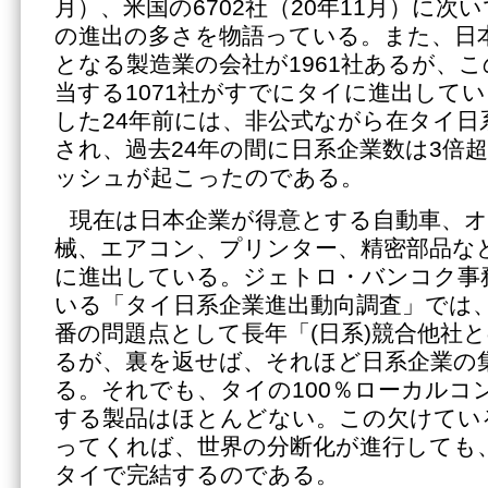
月）、米国の6702社（20年11月）に次
の進出の多さを物語っている。また、日
となる製造業の会社が1961社あるが、こ
当する1071社がすでにタイに進出して
した24年前には、非公式ながら在タイ日系
され、過去24年の間に日系企業数は3倍
ッシュが起こったのである。
現在は日本企業が得意とする自動車、
械、エアコン、プリンター、精密部品な
に進出している。ジェトロ・バンコク事
いる「タイ日系企業進出動向調査」では
番の問題点として長年「(日系)競合他社
るが、裏を返せば、それほど日系企業の
る。それでも、タイの100％ローカルコ
する製品はほとんどない。この欠けてい
ってくれば、世界の分断化が進行しても
タイで完結するのである。