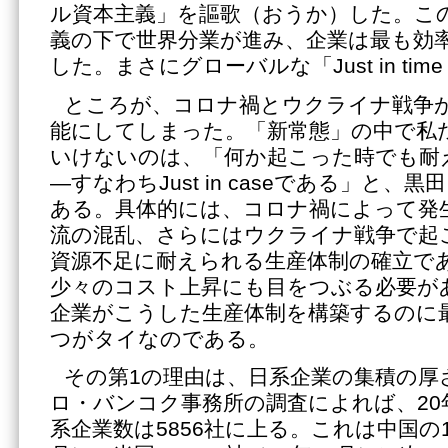
ル資本主義」を謳歌（おうか）した。こ
義の下で世界分業が進み、企業は最も効
した。まさにグローバルな「Just in tim
ところが、コロナ禍とウクライナ戦争
能にしてしまった。「新常態」の中で私
いけないのは、「何か起こった時でも耐
―すなわちJust in caseである」と
ある。具体的には、コロナ禍によって発
流の混乱、さらにはウクライナ戦争で起
資源不足に耐えられる生産体制の確立で
少々のコスト上昇にも目をつぶる必要が
企業がこうした生産体制を構築するのに
つがタイなのである。
その第1の理由は、日系企業の集積の厚
ロ・バンコク事務所の調査によれば、20
系企業数は5856社に上る。これは中国の1万