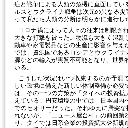
症と戦争による人類の危機に直面してい
ルスとウクライナ戦争は次元の異なる災
って私たち人類の分断は明らかに進行し
コロナ禍によって人々の往来は制限さ
大きな打撃を被った。物流も大きく混乱
動車や家電製品などの生産に影響を与え
では、資源国であるロシアとウクライナ
源などの輸入が実質不可能となり、世界
いる。
こうした状況はいつ収束するのか予測
しい環境に備えた新しい体制整備が必要
は、その一つの方策が「タイへの投資拡
えている。円安環境の中では「日本国内
でのセオリーだった。それゆえに唐突な
れないが、「ニュース屋台村」の前回第2
り、タイでは日系企業の投資拡大や新規