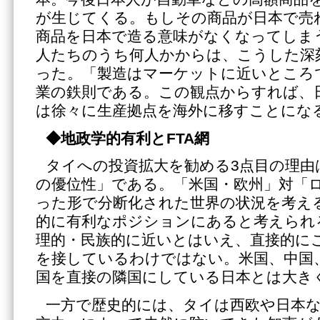
が生じてくる。もしその商品が日本で売
商品を日本で造る意味がなくなってしま
人たちのうち何人かからは、こうした深
った。「製造はマーケットに近いところ
業の鉄則である。この観点からすれば、
は徐々に生産拠点を海外に移すことにな
◆地政学的有利と
FTA網
タイへの投資拡大を勧める3点目の理由
の優位性」である。「米国・欧州」対「
った形で分断化された世界の状況を考え
的に有利なポジションにあると考えられ
理的・民族的に近いとはいえ、直接的に
を接しているわけではない。米国、中国
国を直接の隣国にしている日本とは大き
一方で歴史的には、タイは西欧や日本