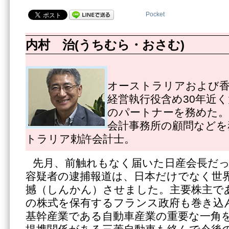
Pocket
内村 治(うちむら・おさむ)
オーストラリアおよび
経営執行役含め30年近
のパートナーを務めた。
会計事務所の顧問などを
トラリア勅許会計士。
先月、前触れもなく届いた日産会長だ
容疑者の逮捕報道は、日本だけでなく世
撼（しんかん）させました。主要株主であ
の株式を保有するフランス政府も巻き込
基幹産業である自動車産業の重要な一角