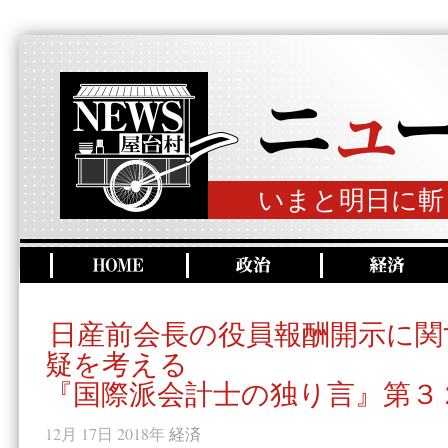
いまと明日に斬
日産前会長の役員報酬開示に関
疑を考える
『国際派会計士の独り言』第３
12月 17日 2018年
経済