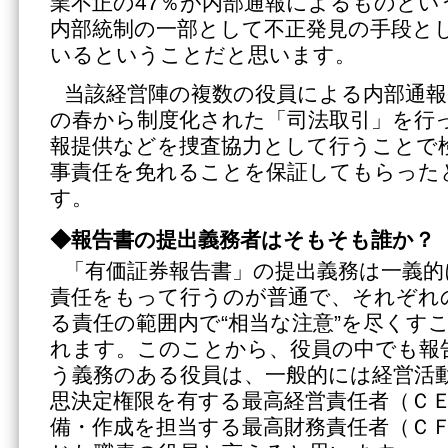
業不正の47％が内部通報によるものとい
内部統制の一部として不正発見の手段と
いるということだと思います。
当該経営陣の複数の役員による内部通
の春から制度化された「司法取引」を行
報提供などを捜査協力として行うことで
事責任を免れることを保証してもらった
す。
◆報告書の提出義務者はそもそも誰か？
「有価証券報告書」の提出義務は一義的
責任をもって行うのが普通で、それぞれ
る責任の範囲内で“相当な注意”を尽くす
れます。このことから、役員の中でも報
う義務のある役員は、一般的には経営活
思決定権限を有する最高経営責任者（Ｃ
備・作成を担当する最高財務責任者（Ｃ