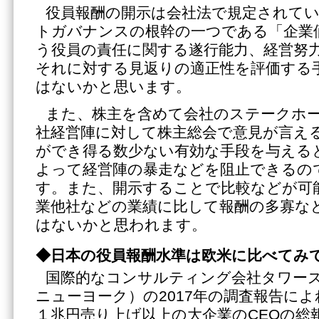
役員報酬の開示は会社法で規定されて
トガバナンスの根幹の一つである「企業
う役員の責任に関する遂行能力、経営努
それに対する見返りの適正性を評価する
はないかと思います。
また、株主を含めて会社のステークホ
社経営陣に対して株主総会で意見が言え
ができ得る数少ない有効な手段を与える
よって経営陣の暴走などを阻止できるの
す。また、開示することで比較などが可
業他社などの業績に比して報酬の多寡な
はないかと思われます。
◆日本の役員報酬水準は欧米に比べてみ
国際的なコンサルティング会社タワー
ニューヨーク）の2017年の調査報告に
１兆円売り上げ以上の大企業のCEOの総