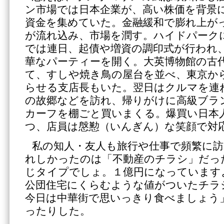
ン市場では日本企業が、高い株価を背景
資金を集めていた。金融緩和で膨れ上が
が流れ込み、市場を潤す。ハイドパーク
では連日、起債や増資の調印式が行われ
華なパーティーを開く。大英博物館の古
て、すしや焼き鳥の屋台を並べ、東京か
らせる支店長もいた。翌日はクルマを連
の故郷などを訪れ、帰りがけに高級ブラ
カーフを棚ごと買いまくる。爆買い日本
つ、店員は慇懃（いんぎん）な笑顔で対
私の知人・友人も旅行や仕事で頻繁に訪
れしかったのは「不動産のチラシ」だっ
じタイプでしょ。１億円になっています
公団住宅にくらむような値がついたチラ
今日は中華街で思いっきり食べましょう
ったりした。