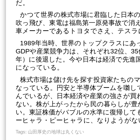
だ。
かつて世界の株式市場に君臨した日本
吹っ飛び、東電は福島第一原発事故で消
車メーカーであるトヨタでさえ、テスラ
1989年当時、世界のトップクラスにあ
GDPや産業競争力は、それぞれ32位、35
年）に後退した。今や日本は経済で先進
になっている。
株式市場は儲け先を探す投資家たちの
なっている。円安と半導体ブームを囃し
んでいるが、日本経済や産業の強さが買
ない。株が上がったから民の暮らしが豊
い。東証株価がバブルの水準に復帰して
ーヒャラ・ピーヒャラに、なりようがな
Tags:
山田厚史の地球は丸くない