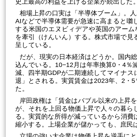
史上最高の利益を上げる企業が続出した
相場上昇の口実は「半導体ブーム」。人
AIなどで半導体需要が急速に高まると囃
する米国のエヌビィデアや英国のアーム
を牽引（けんいん）する。株式市場で見
呈している。
だが、現実の日本経済はどうか。国内総
込んでいる。10−12月は年率換算0・4％減
減、四半期GDPが二期連続してマイナス
退」とされる。実質賃金は2023年、2・
た。
岸田政権は「賃金はバブル以来の上昇
が、それを上回る物価上昇で人々の暮ら
る。実質的な所得が減っているから消費は
縮小する。上場企業が儲かっても、庶民
立場の強い大企業は物価上昇を逆手に