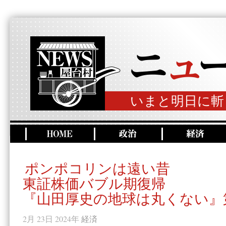
いまと明日に斬
ポンポコリンは遠い昔
東証株価バブル期復帰
『山田厚史の地球は丸くない』第
2月 23日 2024年
経済