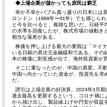
◆上場企業が儲かっても庶民は窮乏
幸か不幸かバブル真っ盛りの日本には
ロンドン（1988年〜91年）でも感じら
と今を比べると、複雑な思いだ。日経平
の水準を回復したが、株式市場の値動き
相当な落差がある。
株価を押し上げる最大の要因は「マイ
いる日銀の異次元金融緩和である。その
本の株価に割安感が出て、海外投資家が
そこに重なったのが、中国の異変。不
中国へ向かっていた資金が、投資先を求
だ。
誘引は上場企業の好決算。2024年3月
過去最高を更新するという。コロナ禍に
から抜け出し、製品値上げや円安が収益