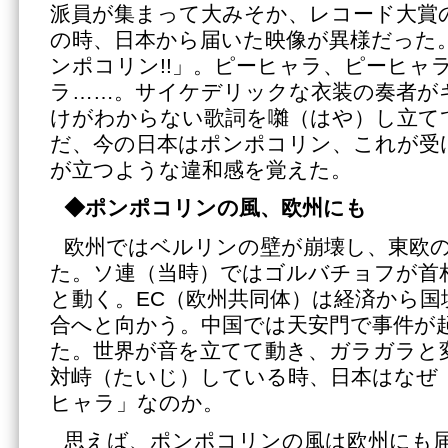
派員が集まって大みそか、レコード大賞
の時、日本から届いた映像が異様だった
ンポコリン!!」。ピーヒャラ、ピーヒャ
ラ……。サイケデリックな衣装の奏者が
けがわからない歌詞を囃（はや）し立て
だ、今の日本はポンポコリン、これが受
が立つような違和感を覚えた。
◆ポンポコリンの風、欧州にも
欧州ではベルリンの壁が崩壊し、東欧
た。ソ連（当時）ではゴルバチョフが首
と動く。EC（欧州共同体）は経済から国
合へと向かう。中国では天安門で事件が
た。世界が音を立てて動き、ガラガラと
対峙（たいじ）している時、日本はなぜ
ヒャラ」なのか。
思えば、ポンポコリンの風は欧州にも