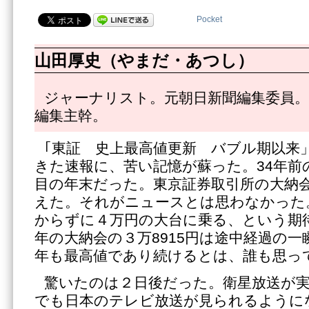
Pocket
山田厚史（やまだ・あつし）
ジャーナリスト。元朝日新聞編集委員。
編集主幹。
｢東証 史上最高値更新 バブル期以来
きた速報に、苦い記憶が蘇った。34年前
目の年末だった。東京証券取引所の大納
えた。それがニュースとは思わなかった
からずに４万円の大台に乗る、という期待
年の大納会の３万8915円は途中経過の一
年も最高値であり続けるとは、誰も思っ
驚いたのは２日後だった。衛星放送が
でも日本のテレビ放送が見られるように