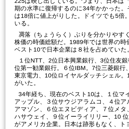
225は映し出している。つまり、日本は
期の水準に復帰するのに34年かかった。
は18倍に値上がりした。ドイツでも5倍
いる。
凋落（ちょうらく）ぶりを分かりやす
株価の時価総額だ。1989年では世界の
ベスト10で日本企業は８社を占めていた
１位NTT、2位日本興業銀行、3位住友銀
位第一勧業銀行。６位IBM。7位三菱銀行
東京電力、10位ロイヤルダッチシェル。
がいた。
34年経ち、現在のベスト10は、１位マ
アップル、３位サウジアラムコ、４位ア
アマゾン、６位エヌビディア、７位メタ
ハサウェイ、９位イーライリリー、10 
がアメリカ企業。日本は跡形もなく、トヨ