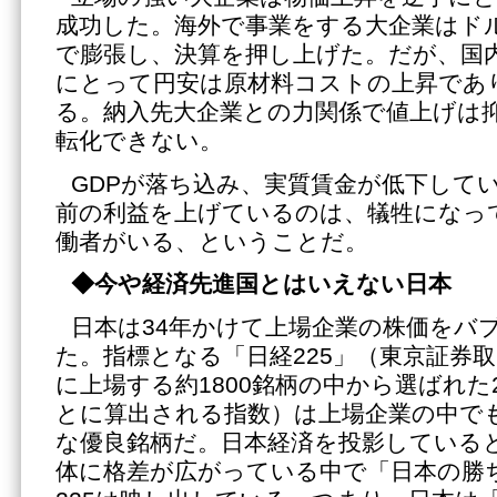
成功した。海外で事業をする大企業はド
で膨張し、決算を押し上げた。だが、国
にとって円安は原材料コストの上昇であ
る。納入先大企業との力関係で値上げは
転化できない。
GDPが落ち込み、実質賃金が低下して
前の利益を上げているのは、犠牲になっ
働者がいる、ということだ。
◆今や経済先進国とはいえない日本
日本は34年かけて上場企業の株価をバ
た。指標となる「日経225」（東京証券
に上場する約1800銘柄の中から選ばれた
とに算出される指数）は上場企業の中で
な優良銘柄だ。日本経済を投影している
体に格差が広がっている中で「日本の勝