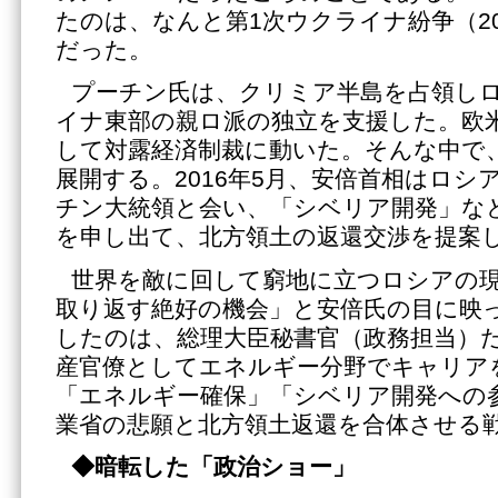
たのは、なんと第1次ウクライナ紛争（2
だった。
プーチン氏は、クリミア半島を占領し
イナ東部の親ロ派の独立を支援した。欧
して対露経済制裁に動いた。そんな中で
展開する。2016年5月、安倍首相はロ
チン大統領と会い、「シベリア開発」な
を申し出て、北方領土の返還交渉を提案
世界を敵に回して窮地に立つロシアの
取り返す絶好の機会」と安倍氏の目に映
したのは、総理大臣秘書官（政務担当）
産官僚としてエネルギー分野でキャリア
「エネルギー確保」「シベリア開発への
業省の悲願と北方領土返還を合体させる
◆暗転した「政治ショー」