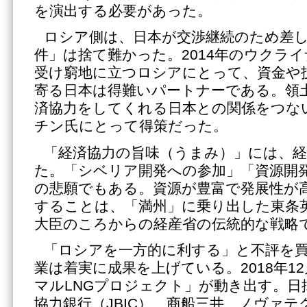
を演出する必要があった。
ロシア側は、日本が交渉継続のため差
件」は捨て難かった。2014年のウクラ
受け窮地に立つロシアにとって、資金や
寄る日本は得難いパートナーである。領
済協力をしてくれる日本との関係をつな
チン氏にとって得策だった。
「経済協力の旨味（うまみ）」には、
た。「シベリア開発への参加」「資源開
の悲願でもある。資源が豊富で発展性が
することは、「満州」に乗り出した東条
大臣のころからの経産省の伝統的な戦略
「ロシアを一方的に利する」と不評を
業は着実に成果を上げている。2018年1
マルLNGプロジェクト」が動き出す。日
協力銀行（JBIC）、商船三井、ノヴァテク