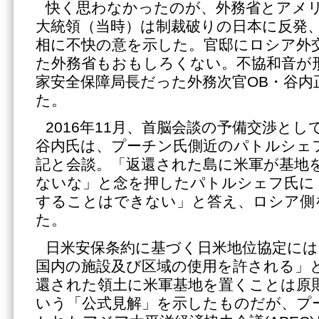
快く思わなかったのが、外務省とアメ
大統領（当時）は制裁破りの日本に反発
相に不快の意を示した。官邸にロシア外
た外務省もおもしろくない。不協和音が
家安全保障局長だった外務次官OB・谷内
た。
2016年11月、首脳会談の予備交渉と
谷内氏は、プーチン氏側近のパトルシェ
記と会談。「返還された島に米軍が基地
ないな」と念を押したパトルシェフ氏に
することはできない」と答え、ロシア側
た。
日米安保条約に基づく日米地位協定には
国内の施設及び区域の使用を許される」
還された領土に米軍基地を置くことは原
いう「公式見解」を示したものだが、プ