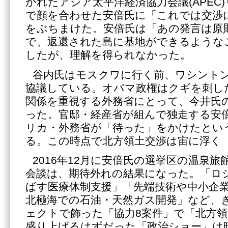
かれたアジア太平洋経済協力会議(APEC
で顔を合わせた安倍氏に「これでは交渉
をぶちまけた。安倍氏は「あの発言は原
で、返還された島に基地ができるような
したが、理解を得られなかった。
谷内氏はモスクワに行く前、ワシント
協議している。オバマ政権はクギを刺し
関係を重視する外務省にとって、今井氏
った。官邸・経産省が組んで独走する安
リカ・外務省が「待った」をかけたとい
る。この時点で北方領土交渉は宙に浮く
2016年12月に安倍氏の選挙区の温泉
会談は、期待外れの結果になった。「ロ
ばす医療体制支援」「先端技術や中小企
北極海での石油・天然ガス開発」など、
ェクトで飾った「協力8案件」で「北方
盛り上げるはずだった「政治ショー」は