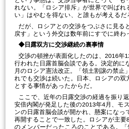
という事態は、交渉当事者にとって「も
れない。「ロシア排斥」が世界で叫ばれ
い」はやむを得ない、と誰もが考えるだ
だが、ロシアとの交渉をつぶさに見る
戻す」という外交は数年前にすでに終わ
◆日露双方に交渉継続の裏事情
交渉の頓挫が表面化したのは、2016年
行われた日露首脳会談である。決定的になっ
月のロシア憲法改正。「領土割譲の禁止
れでも交渉は続いた。日本、ロシアの双
とする事情があったからだ。
ここで、近年の日露交渉の経過を振り返
安倍内閣が発足した後の2013年4月、モ
ンの日露首脳会談が開かれ、懸案になっ
再開することで一致した。ロシアが主要8
のメンバーだったころのことである。「