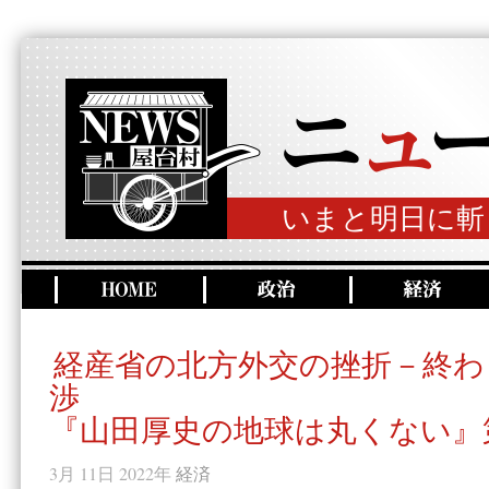
いまと明日に斬
経産省の北方外交の挫折－終わ
渉
『山田厚史の地球は丸くない』第
3月 11日 2022年
経済