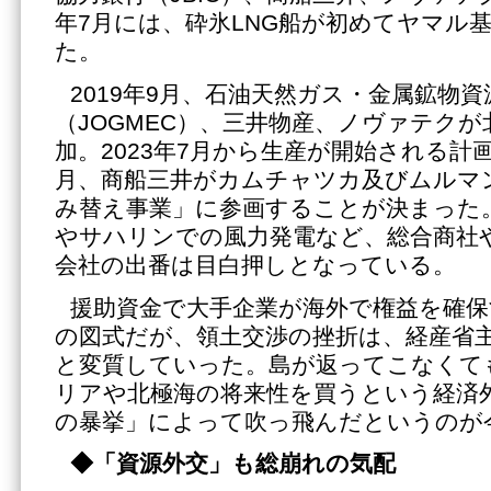
年7月には、砕氷LNG船が初めてヤマル
た。
2019年9月、石油天然ガス・金属鉱物資
（JOGMEC）、三井物産、ノヴァテクが
加。2023年7月から生産が開始される計画だ
月、商船三井がカムチャツカ及びムルマン
み替え事業」に参画することが決まった
やサハリンでの風力発電など、総合商社
会社の出番は目白押しとなっている。
援助資金で大手企業が海外で権益を確
の図式だが、領土交渉の挫折は、経産省
と変質していった。島が返ってこなくて
リアや北極海の将来性を買うという経済
の暴挙」によって吹っ飛んだというのが
◆「資源外交」も総崩れの気配