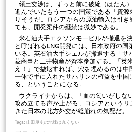
領土交渉は、ずっと前に破綻（はたん
進んでいたもう一つの国策である「資源
りそうだ。ロシアからの原油輸入は引き
ても、開発案件の継続は微妙である。
米石油大手エクソンモービルが撤退を
と呼ばれるLNG開発には、日本政府の国
いる。英石油大手シェルが撤退する「サ
菱商事と三井物産が資本参加する。「英
え！」で撤退すれば、穴を埋めるのは中
一体で手に入れたサハリンの権益を中国
る、ということになる。
ウクライナからは、「血の匂いがしな
攻め立てる声が上がる。ロシアというリ
きた日本の北方外交が総崩れの気配だ。
Tags:
山田厚史の地球は丸くない