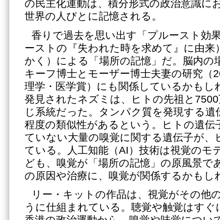
の民主化運動は、積分形式の政治意識に
世界の人びとに記憶される。
香りで過去を思い出す「プルースト効
ーストの『失われた時を求めて』に由来
かく）による「場所の記憶」だ。脳内の
キーフ博士とモーザー博士夫妻の研究（2
理学・医学賞）にも関係しているかもし
発見されたネズミは、ヒトの先祖と750
じ系統だった。タンパク質を発現する遺伝
程度の類似性があるという。ヒトの遺伝
ていない大量の嗅覚に関する遺伝子が、
ている。人工知能（AI）技術は視覚のモ
ども、嗅覚が「場所の記憶」の原風景で
の原因や治療に、嗅覚が関係するかもし
リー・キットの作品は、視覚がその他
うに仕組まれている。聴覚や触覚はすぐ