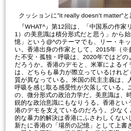
クッションに”it really doesn’t matt
『WHAT^』第12回は、「中国系の作
1）の美意識は積分形式だと思う」から
憶」という@^のテーマでも、リー・キ
い。香港出身の作家として、2015年（※
た不安・孤独・呼吸は、2020年ではど
だろうか。香港のデモと、米軍によるイ
は、どちらも暴力が際立っているけれど
質が異なっている。米国の民主主義は、
呼吸を感じ取る感受性が欠落している。
の、微分形式の政治力学だ。美意識は、
鋭的な政治意識にもなりうる。香港とい
港のデモを支えているのだろう。少なく
的な暴力的解決は香港にふさわしくない
新たに香港の「場所の記憶」として上書