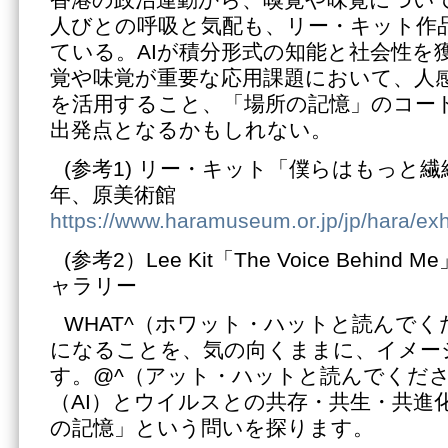
香港の政治運動から、嗅覚や味覚につい
人びとの呼吸と気配も、リー・キット作
ている。AIが積分形式の知能と社会性を
覚や味覚が重要な応用課題において、人
を活用すること、「場所の記憶」のコー
出発点となるかもしれない。
(参考1) リー・キット「僕らはもっと繊
年、原美術館
https://www.haramuseum.or.jp/jp/hara/exh
(参考2）Lee Kit「The Voice Behin
ャラリー
WHAT^（ホワット・ハットと読んで
になることを、気の向くままに、イメー
す。@^（アット・ハットと読んでくだ
（AI）とウイルスとの共存・共生・共進
の記憶」という問いを探ります。