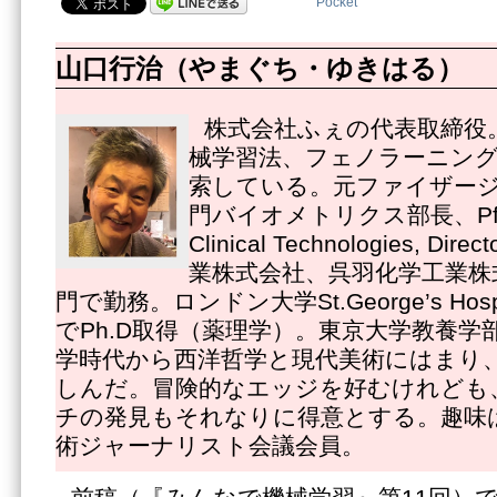
Pocket
山口行治（やまぐち・ゆきはる）
株式会社ふぇの代表取締役
械学習法、フェノラーニン
索している。元ファイザー
門バイオメトリクス部長、Pfizer
Clinical Technologies, 
業株式会社、呉羽化学工業株
門で勤務。ロンドン大学St.George’s Hospital
でPh.D取得（薬理学）。東京大学教養学
学時代から西洋哲学と現代美術にはまり
しんだ。冒険的なエッジを好むけれども
チの発見もそれなりに得意とする。趣味
術ジャーナリスト会議会員。