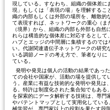
現している。すなわち、組織の個体差に
現」もしくは「表現の場」を理解するこ
織の内部もしくは外部の場所を、離散的
て表現すれば、ネットワークの重心（ま
（境界）から、組織の内部も外部も自然
れらは構造的な個体差に対応するとして
ハブとエッジの中間層に集積するのでは
い。代謝関連遺伝子ネットワークの研究
いる調節ノードの考え方で、筆者なりに
ている。
発明や発見は個人の活動の結果であっ
ての会社や国家が、活動の場を提供して
う。産業に有益な技術的な発明や発見は
る。特許は制度化された集合知でもある
を探索的にデータ解析する技術は、専門
やパテントマップとして実用化している
械学習が、専門家以上の役割を果たす段