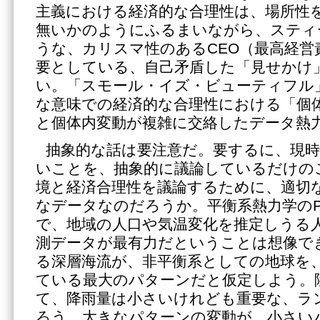
主義における経済的な合理性は、場所性
無いかのようにふるまいながら、スティ
うな、カリスマ性のあるCEO（最高経営
要としている、自己矛盾した「見せかけ
い。「スモール・イズ・ビューティフル
な意味での経済的な合理性における「個
と個体内変動が複雑に交絡したデータ熱
抽象的な話は要注意だ。要するに、現
いことを、抽象的に議論しているだけの
境と経済合理性を議論するために、適切
なデータなのだろうか。平衡系熱力学のPV
で、地域の人口や気温変化を推定しうる
測データが最有力だということは想像で
る深層海流が、非平衡系としての地球を
ている最大のパターンだと仮定しよう。
て、降雨量は小さいけれども重要な、ラ
ろう。大きなパターンの変動が、小さい