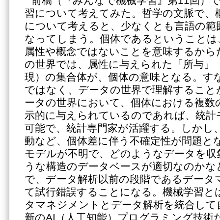
前稿（『みんなで機械学習』第11回）
習について考えてみた。哲学の文脈で、
について考えると、少なくとも言語の範
なってしまう。個体であるということは
属性や概念ではないことを意味するから
の世界では、属性に与えられた「所与」
現）の集合体が、個体の意味となる。す
ではなく、データの世界で理解すること
ータの世界において、個体における複数
示的に与えられているのであれば、統計
可能で、統計専門家が活躍する。しかし
動など、個体差に伴う不確定性が問題と
モデルが不明で、どのようなデータを収
うな構造のデータベースが適切なのかな
で、データ解析以前の段階であるデータ
て試行錯誤することになる。機械学習と
タマネジメントとデータ解析を統合して
新のAI（人工知能）プログラミング技術