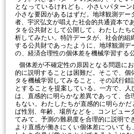
となっているけれども、小さいパターン
小さな要因があるはずだ。地球観測デー
者、宇沢弘文が唱えた社会的共通資本で
タを公共財として公開して、わたしたち
析してみたい。特許データが、社会的組
する公共財であったように、地球観測デ
の、経済合理性の個体差を機械学習する
個体差が不確定性の原因となる問題に
的に説明することは困難だ。そこで、個
タを機械学習してみること、その試行錯
とすることを提案している。一方で、人
は、直感的に明らかな差異であって、合
もない。わたしたちが直感的に明らかだ
ば性別、年齢、場所などを、コンピュー
てみて、予測の難易度を合理的に説明で
より直感が働きにくい個体差についても