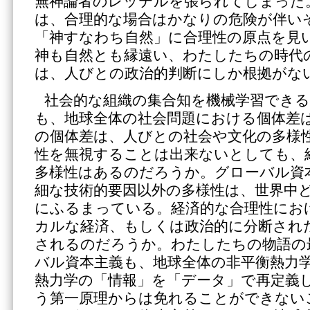
無神論者のレッテルを張られてしまった。
は、合理的な場合はかなりの危険が伴い
「神すなわち自然」に合理性の原点を見
神も自然とも縁遠い、わたしたちの時代
は、人びとの政治的判断にしか根拠がな
社会的な組織の集合知を機械学習でき
も、地球全体の社会問題における個体差
の個体差は、人びとの社会や文化の多様
性を無視することは出来ないとしても、
多様性はあるのだろうか。グローバル資
細な技術的要因以外の多様性は、世界中
にふるまっている。経済的な合理性にお
カルな経済、もしくは政治的に分断され
されるのだろうか。わたしたちの物語の
バル資本主義も、地球全体の非平衡熱力
熱力学の「情報」を「データ」で再定義
う第一原理からは免れることができない