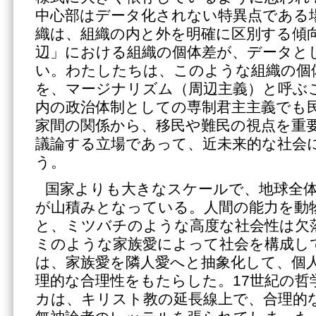
中心部はデータ化されない特異点である
織は、組織の内と外を明確に区別する傾
辺」における組織の個体差が、データと
い。わたしたちは、このような組織の個
を、マージナリズム（周辺主義）と呼ぶ
内の政治体制としての専制君主主義でも
家間の関係から、移民や難民の視点を重
議論する立場であって、近未来的な社会
う。
国家よりも大きなスケールで、地球全
が山積みとなっている。人間の能力を動
と、ミツバチのような高度な社会性は欠
ミのような家族愛によって社会を構成し
は、家族愛を隣人愛へと抽象化して、個
理的な合理性をもたらした。17世紀の哲
カは、キリスト教の延長線上で、合理的