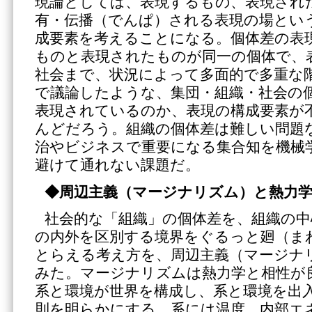
現論としては、表現するもの、表現され
有・伝播（でんぱ）される表現の場とい
成要素を考えることになる。個体差の表
ものと表現されたものが同一の個体で、
社会まで、状況によって多面的で多重な
で議論したような、集団・組織・社会の
表現されているのか、表現の構成要素が
んどだろう。組織の個体差は難しい問題
治やビジネスで重要になる集合知を機械
避けて通れない課題だ。
◆周辺主義（マージナリズム）と熱力
社会的な「組織」の個体差を、組織の中
の内外を区別する境界をぐるっと廻（ま
とらえる考え方を、周辺主義（マージナ
みた。マージナリズムは熱力学と相性が
系と環境が世界を構成し、系と環境を出
則を明らかにする。系には温度、内部エ