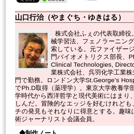
山口行治（やまぐち・ゆきはる）
株式会社ふぇの代表取締役
械学習法、フェノラーニン
索している。元ファイザー
門バイオメトリクス部長、Pfizer
Clinical Technologies, 
業株式会社、呉羽化学工業株
門で勤務。ロンドン大学St.George’s Hospital
でPh.D取得（薬理学）。東京大学教養学
学時代から西洋哲学と現代美術にはまり
しんだ。冒険的なエッジを好むけれども
チの発見もそれなりに得意とする。趣味
術ジャーナリスト会議会員。
◆制作ノート