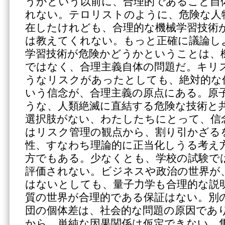
うかという以前に、合理的であること自
れない。テロリストのように、危険な人
在したけれども、合理的な機械学習技術
は教えてくれない。もっと正確に議論し
学習技術が危険かどうかということは、
ではなく、合理主義自体の問題だ。キリ
うなリスクがあったとしても、絶対的な
いう信念が、合理主義の原点にある。原
うな、人類絶滅に直結する危険な技術と
選択肢がない、わたしたちにとって、信
はリスク管理の観点から、割り引かざる
性、すなわち理論的に正当化しうる考え
方でもある。少なくとも、学校の試験で
評価されない。ビジネスや政治の世界が
はないとしても、量子力学も合理的な説
質の世界が合理的である保証はない。別
団の個体差は、社会的な問題の原因であ
から、単純な因果関係は仮定できない。