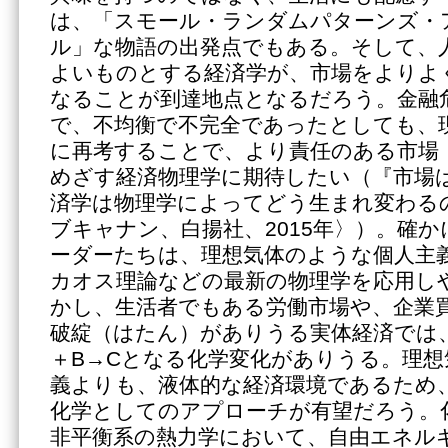
は、「スモール・ランダムパターンズ・
ル」な物語の出発点でもある。そして、
よいものとする経済学が、市場をよりよ
なることが到達地点となるだろう。金融
で、不均衡で不完全であったとしても、
に再考することで、より責任のある市場
めざす経済物理学に期待したい（『市場
済学は物理学によってどう生まれ変わる
ブキャナン、白揚社、2015年〉）。確
ーダーたちは、理想気体のような個人主
カオス理論などの最新の物理学を応用し
かし、生活者でもある労働市場や、企業
破綻（はたん）がありうる実体経済では
＋B→Cとなる化学変化がありうる。理
義よりも、液体的な経済環境であるため
化学としてのアプローチが有望だろう。
非平衡系の熱力学において、自由エネル