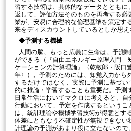
習する技術は、具体的なデータとともに
返して、評価方法そのものを再考する必
業が、安易に合理的な倫理基準を策定す
来をディスカウントしているとしか思え
◆予測する機械
人間の脳、もっと広義に生命は、予測
ができる（『自由エネルギー原理入門－
ケーションの計算理論』〈乾敏郎・阪口豊
年〉）。予測のためには、知覚入力から
するだけではなく、実際に予測に基づい
的に推論・学習することも重要だ。予測
日常生活においてマクロに考えると、自
行動において、予定を作成するというこ
は、統計理論や機械学習技術が得意とす
体差にともなう不確定性が無視できない
計理論の予測があまり役に立たないので