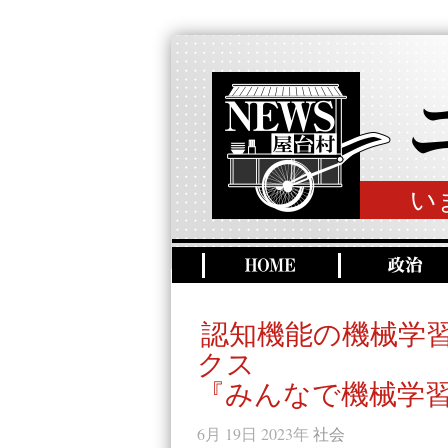
い
認知機能の機械学
クス
『みんなで機械学習
6月 19日 2023年
社会