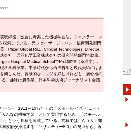
ocket
表取締役。独自に考案した機械学習法、フェノラーニン
を模索している。元ファイザージャパン・臨床開発部門
r Global R&D, Clinical Technologies, Director。
式会社、呉羽化学工業株式会社の研究開発部門で勤務。
e’s Hospital Medical SchoolでPh.D取得（薬理学）。
礎科学科卒業。中学時代から西洋哲学と現代美術にはま
« 7
を楽しんだ。冒険的なエッジを好むけれども、居心地の
する。趣味は農作業。日本科学技術ジャーナリスト会議
ハー（1911～1977年）の「スモール イズ ビューテ
「みんなの機械学習」として実現するため、「スモール
フル」という拙稿を連載している。前稿では、AI（人工知
国政府が推進する「ソサエティー5.0」の視点から、近