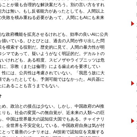
ることが最も合理的な解決案だろう。別の言い方をすれ
能力は無い。もし反省能力があったとしても、人間以上
失敗を積み重ねる必要があって、人間にもAIにも未来
的な政府機能を拡充させるけれども、効率の良いAIに公共
を描いている。ひとびとは、過去の人間が作り出した問
策を模索する役割だ。歴史的に見て、人間の暴力性が明
ロシマであって、疑いようがなく明証的だ。デカルトの
ないけれども、ある程度、スピノザやライプニッツは危
性に、宗教（または倫理）による歯止めを要求してい
）性には、公共性は考慮されていない。「我思う故に大
であったとしても、予測可能ではなかった。AI兵器に
上にあることも言うまでもない。
オ
め、政治との接点は少ない。しかし、中国政府のAI推
よりも、社会の変質への無自覚が、近未来の人類への巨
も、中国は世界最大の認知症大国でもある。チャイナリ
し、全世界を不安定化している。中国政府自身は気が付
とって最善のシナリオは、AI技術で認知症を克服する