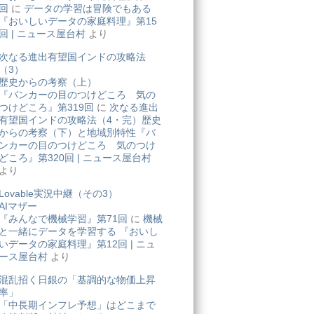
回
に
データの学習は冒険でもある
『おいしいデータの家庭料理』第15
回 | ニュース屋台村
より
次なる進出有望国インドの攻略法
（3）
歴史からの考察（上）
『バンカーの目のつけどころ 気の
つけどころ』第319回
に
次なる進出
有望国インドの攻略法（4・完）歴史
からの考察（下）と地域別特性『バ
ンカーの目のつけどころ 気のつけ
どころ』第320回 | ニュース屋台村
より
Lovable実況中継（その3）
AIマザー
『みんなで機械学習』第71回
に
機械
と一緒にデータを学習する 『おいし
いデータの家庭料理』第12回 | ニュ
ース屋台村
より
混乱招く日銀の「基調的な物価上昇
率」
「中長期インフレ予想」はどこまで