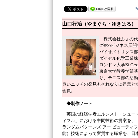
P
山口行治（やまぐち・ゆきはる）
株式会社ふぇの代
グ®のビジネス展開
バイオメトリクス部長、Pfize
ダイセル化学工業株
ロンドン大学St.Georg
東京大学教養学部基
り、テニス部の活動
良いニッチの発見もそれなりに得意と
会員。
◆制作ノート
英国の経済学者エルンスト・シューマッ
ィフル」における中間技術の提案を、
ランダムパターンズ アー ビューティ
能）技術によって変質する職業を、日本