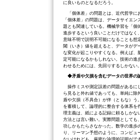
に良いものとなるだろう。
「個体差」の問題とは、近代哲学に
「個体差」の問題は、データサイエン
題とも関連している。機械学習を「個
進歩するという良いことだけではなく
意味不明で説明不可能になることも想定
閾（いき）値を超えると、データがデ
な変化が起こりやすくなる。例えば、脳
定可能になるかもしれない。技術の進
わせるためには、先回りするしかない
◆矛盾や欠損を含むデータの世界の
操作ミスや測定誤差の問題があるに
ら見ると外れ値であっても、単純に除
盾や欠損（不具合）が伴（ともな）う
を蓄積して、論理的に整合する体系を
理主義は、紙による記録に頼るしかな
方法とは言い難い。実際問題としても
功しかもたらさなかった。数学の進歩
り、リーマン予想のように、コンピュ
ないけれども、厳密な論理的証明がで