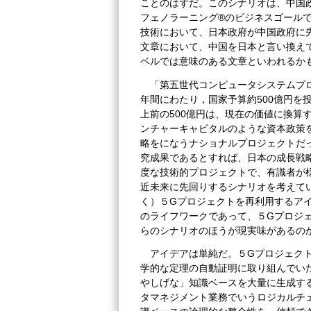
ことのはずだ。このシナリオは、中国
フェノラーニング®のビジネスゴールで
技術において、日本政府が中国政府に
文章において、中国を日本と言い換え
ベルでは意味のある文章といわれるか
「第五世代コンピュータシステムプロジ
年間にわたり，国家予算約500億円を
上前の500億円は、現在の価値に換算
ンチャーキャピタルのような資本政策
略をになうナショナルプロジェクトだっ
究成果であるとすれば、日本の成長戦
度な技術的プロジェクトで、有識者が様
近未来に先回りするシナリオを考えて
く）５Gプロジェクトを再利用するア
のライフワークであって、５Gプロジ
らのシナリオのほうが現実味があるの
アイデアは単純だ。５Gプロジェク
学的な定理の自動証明に取り組んでいた
やしげな」知識ベースを大量に生成す
タマネジメント業務でいうロジカルチ