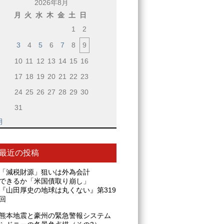
2026年8月
月
火
水
木
金
土
日
1
2
3
4
5
6
7
8
9
10
11
12
13
14
15
16
17
18
19
20
21
22
23
24
25
26
27
28
29
30
31
月
最近の投稿
「減税財源」狙いは外為会計
できるか「米国債取り崩し」
『山田厚史の地球は丸くない』第319
回
熊本地震と豪州の緊急警報システム