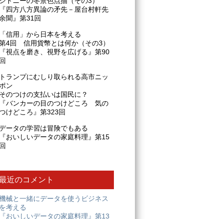
シドニーの冬景色点描（その3）
『四方八方異論の矛先－屋台村軒先
余聞』第31回
「信用」から日本を考える
第4回 信用貨幣とは何か（その3）
『視点を磨き、視野を広げる』第90
回
トランプにむしり取られる高市ニッ
ポン
そのつけの支払いは国民に？
『バンカーの目のつけどころ 気の
つけどころ』第323回
データの学習は冒険でもある
『おいしいデータの家庭料理』第15
回
最近のコメント
機械と一緒にデータを使うビジネス
を考える
『おいしいデータの家庭料理』第13