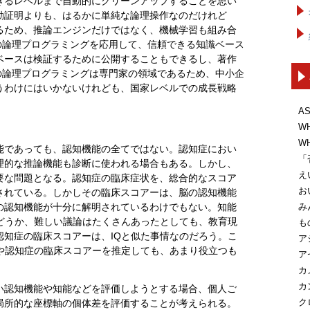
きるレベルまで自動的にクリーンアップすることを思い
動証明よりも、はるかに単純な論理操作なのだけれど
るため、推論エンジンだけではなく、機械学習も組み合
の論理プログラミングを応用して、信頼できる知識ベース
ベースは検証するために公開することもできるし、著作
の論理プログラミングは専門家の領域であるため、中小企
うわけにはいかないけれども、国家レベルでの成長戦略
A
W
W
能であっても、認知機能の全てではない。認知症におい
「
理的な推論機能も診断に使われる場合もある。しかし、
え
要な問題となる。認知症の臨床症状を、総合的なスコア
お
されている。しかしその臨床スコアーは、脳の認知機能
み
の認知機能が十分に解明されているわけでもない。知能
かどうか、難しい議論はたくさんあったとしても、教育現
も
認知症の臨床スコアーは、IQと似た事情なのだろう。こ
ア
Qや認知症の臨床スコアーを推定しても、あまり役立つも
ア
カ
カ
い認知機能や知能などを評価しようとする場合、個人ご
ク
局所的な座標軸の個体差を評価することが考えられる。