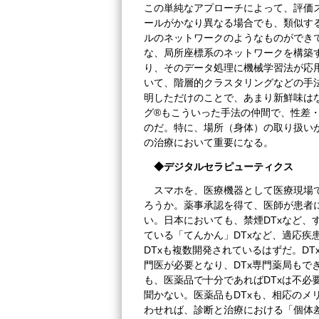
この単純なアプローチによって、評価
ールがかなり異なる場合でも、類似す
ルのネットワークのようなものができ
な、局所座標系のネットワークを構築
り、そのデータ処理に機械学習法が応
いて、階層的クラスタリングなどの手
明しただけのことで、あまり新鮮味は
グ®もこういった手法の仲間で、性差
のだ。特に、場所（身体）の取り扱い
の治療において重要になる。
◆デジタルセラピューティクス
スマホを、医療機器として医療現場で
ろうか。薬事承認を得て、医師が患者
い。日本においても、禁煙DTxなど、
ている「てんかん」DTxなど、適応疾
DTxも複数開発されているはずだ。D
門医が必要となり、DTx専門薬局もで
も、医薬品で十分であればDTxは不必
聞かない。医薬品もDTxも、相応のメ
わせれば、診断と治療における「個体差