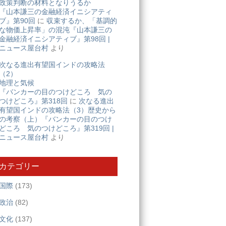
政策判断の材料となりうるか
『山本謙三の金融経済イニシアティ
ブ』第90回
に
収束するか、「基調的
な物価上昇率」の混沌『山本謙三の
金融経済イニシアティブ』第98回 |
ニュース屋台村
より
次なる進出有望国インドの攻略法
（2）
地理と気候
『バンカーの目のつけどころ 気の
つけどころ』第318回
に
次なる進出
有望国インドの攻略法（3）歴史から
の考察（上）『バンカーの目のつけ
どころ 気のつけどころ』第319回 |
ニュース屋台村
より
カテゴリー
国際
(173)
政治
(82)
文化
(137)