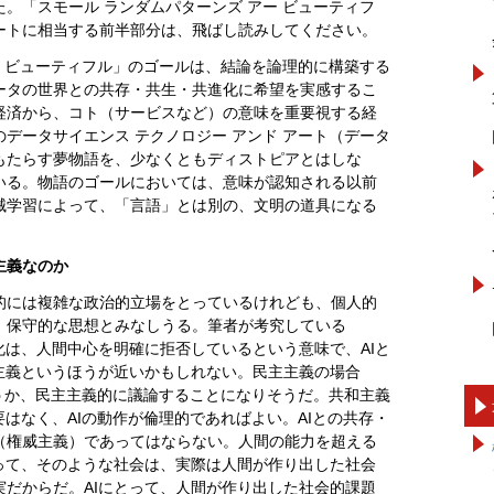
。「スモール ランダムパターンズ アー ビューティフ
ートに相当する前半部分は、飛ばし読みしてください。
ー ビューティフル」のゴールは、結論を論理的に構築する
ータの世界との共存・共生・共進化に希望を実感するこ
経済から、コト（サービスなど）の意味を重要視する経
データサイエンス テクノロジー アンド アート（データ
もたらす夢物語を、少なくともディストピアとはしな
いる。物語のゴールにおいては、意味が認知される以前
械学習によって、「言語」とは別の、文明の道具になる
主義なのか
的には複雑な政治的立場をとっているけれども、個人的
、保守的な思想とみなしうる。筆者が考究している
化は、人間中心を明確に拒否しているという意味で、AIと
主義というほうが近いかもしれない。民主主義の場合
どうか、民主主義的に議論することになりそうだ。共和主義
要はなく、AIの動作が倫理的であればよい。AIとの共存・
（権威主義）であってはならない。人間の能力を超える
って、そのような社会は、実際は人間が作り出した社会
だからだ。AIにとって、人間が作り出した社会的課題