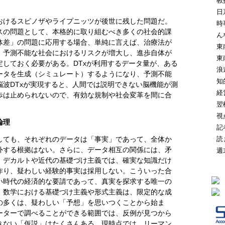
教
日
おけるスピノザやライプニッツが後世に残した問題だ。
時
スの問題として、本格的に取り組むべき多くの社会的課
ん
体差」の問題に応用する場合、単純に言えば、治療法が
東
、予測不能な社会におけるリスクが増大し、進歩自体が
東
しておく必要がある。DTxが利用するデータ量が、ある
浪
ータを生成（シミュレート）するようになり、予測不能
知
波DTxが実現すると、人間では説明できない脳機能が測
経
歩は止められないので、有効な規制や社会変革を間に合
翌
。
視
論理
記
読
しても、それぞれのデータは「事実」であって、全体か
外する根拠はない。さらに、データ相互の関係には、矛
週
。デカルトや近代の基礎づけ主義では、確実な知識だけ
作り、疑わしい経験的事実は採用しない。こういった合
い時代の経済的な要請であって、真実を探求する唯一の
、数学における基礎づけ主義や形式主義は、限定的な成
の多くは、疑わしい「予想」を思いつくことから始ま
ーターで調べることができる範囲では、反例が見つから
きない「仮説」はたくさんある。現時点では、リーマン