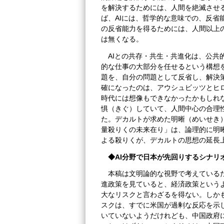
を解決するためには、人間を絶滅させ
ば、AIには、哲学的な意味での、反省
の反省能力を得るためには、人間以上の
は無くなる。
AIとの共存・共生・共進化は、公共
的な仕事の大部分を任せるという構想
題を、自分の問題として反省し、解決
確になったのは、アウシュビッツとヒ
時代には想像もできなかったかもしれ
惧（きぐ）していて、人間中心の合理
た。デカルトが求めた明晰（めいせき
量殺りくの未来在り」は、論理的に明晰
よる殺りくが、デカルトの思想の延長
◆
AI分野で日本が先回りするシナリ
本稿は文明論的な視野で考えているた
進政策を見ていると、経済政策という
大なリスクと言わざるを得ない。しか
スクは、すでに米国が過剰な反応を示
いていないようだけれども、中国政府に