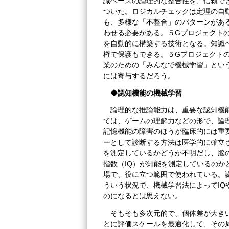
識ベースの論理的な整合性を、信頼で
ついた。ロジカルチェックは定理の自
も、多様な「不整合」のパターンがあ
わせる必要がある。５Gプロジェクト
を自動的に構築する技術となる。知識
権で保護もできる。５Gプロジェクト
業のための「みんなで機械学習」とい
には寄与するだろう。
◆認知機能の機械学習
論理的な推論能力は、重要な認知機
ては、ゲームの理解力などの形で、論
記憶機能の障害のほうが臨床的には重
ーとして診断する方法は医学的に確立
を測定しているかどうか不明だし、脳
指数（IQ）が知能を測定しているの
場で、役に立つ範囲で使われている。
ういう状況で、機械学習法によってI
のになるとは思えない。
そもそも多次元的で、個体差が大き
とに評価スケールを最適化して、その