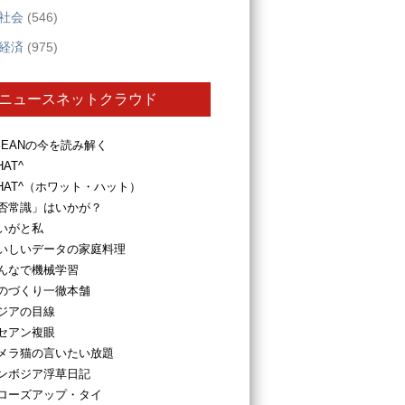
社会
(546)
経済
(975)
ニュースネットクラウド
SEANの今を読み解く
HAT^
HAT^（ホワット・ハット）
否常識」はいかが？
いがと私
いしいデータの家庭料理
んなで機械学習
のづくり一徹本舗
ジアの目線
セアン複眼
メラ猫の言いたい放題
ンボジア浮草日記
ローズアップ・タイ