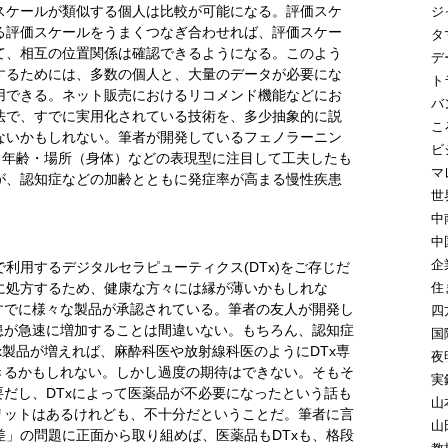
スケールが類似する個人は比較が可能になる。評価スケ
ジ
る評価スケールをうまくつなぎ合わせれば、評価スケー
タ
て、相互の位置関係は確認できるようになる。このよう
デ
するためには、多数の個人と、大量のデータが必要にな
ト
用できる。ネット販売におけるリコメンド機能などにお
バ
法で、すでに実用化されている技術を、多少抽象的に説
こ
ないかもしれない。筆者が開発しているフェノラーニン
ビ
・年齢・場所（身体）などの表現型に注目して工夫したも
マ
が、認知症などの加齢とともに発症率が高まる慢性疾患
世
中
中
企
利用するデジタルセラピューティクス(DTx)をご存じだ
住
に処方するため、健康な方々には縁が薄いかもしれな
すでに様々な製品が承認されている。筆者の友人が開発し
四
患が急速に増加することは間違いない。もちろん、認知症
国
Tx製品が増えれば、麻酔科医や放射線科医のようにDTx専
夜
きるかもしれない。しかし過度の期待はできない。そもそ
実
要だし、DTxによって医薬品が不必要になったという話も
山
リットはあるけれども、不十分だということだ。筆者に言
山
」の問題に正面から取り組めば、医薬品もDTxも、格段