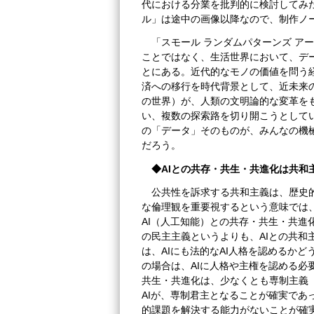
代における分業を批判的に検討してみた
ル」は途中の画像以降なので、制作ノ
「スモール ランダムパターンズ ア
ことではなく、生活世界において、デ
とにある。近代的なモノの価値を問う
済への移行を時代背景として、近未来の
の世界）が、人類の文明論的な変革を
い、複数の探索路を切り開こうとして
の「データ」そのものが、みんなの機
だろう。
◆
AIとの共存・共生・共進化は
共和
公共性を訴求する共和主義は、歴史
な倫理観を重要視するという意味では
AI（人工知能）との共存・共生・共進
の民主主義というよりも、AIとの共和
は、AIにも法的なAI人格を認めるか
の場合は、AIに人格や主権を認める必
共生・共進化は、少なくとも専制主義
AIが、専制君主となることが確実であ
的課題を解決する能力がないことが確実