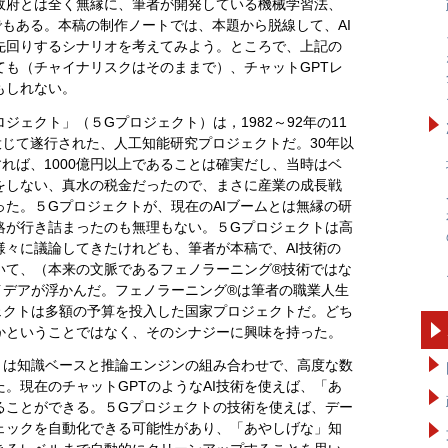
政府とは全く無縁に、筆者が開発している機械学習法、
もある。本稿の制作ノートでは、本題から脱線して、AI
先回りするシナリオを考えてみよう。ところで、上記の
ても（チャイナリスクはそのままで）、チャットGPTレ
もしれない。
ェクト」（５Gプロジェクト）は，1982～92年の11
投じて遂行された、人工知能研究プロジェクトだ。30年以
すれば、1000億円以上であることは確実だし、当時はベ
をしない、真水の税金だったので、まさに産業の成長戦
た。５Gプロジェクトが、現在のAIブームとは無縁の研
略が行き詰まったのも無理もない。５Gプロジェクトは高
々に議論してきたけれども、筆者が本稿で、AI技術の
いて、（本来の文脈であるフェノラーニング®技術ではな
イデアが浮かんだ。フェノラーニング®は筆者の職業人生
ェクトは多額の予算を投入した国家プロジェクトだ。どち
かということではなく、そのシナジーに興味を持った。
トは知識ベースと推論エンジンの組み合わせで、高度な数
。現在のチャットGPTのようなAI技術を使えば、「あ
ることができる。５Gプロジェクトの技術を使えば、デー
ェックを自動化できる可能性があり、「あやしげな」知