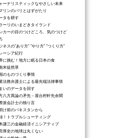
ャーナリスティックなやさしい未来
マリンのパリとはずがたり
ータを耕す
ラーリのいまどきタイランド
ンカーの目のつけどころ、気のつけど
ろ
ジネスの”あり方” ”やり方” ”つくり方”
レーシア紀行
界に挑む！地方に眠る日本の食
南米徒然草
国のものづくり事情
業法務弁護士による最先端法律事情
まいのデータを回す
方八方異論の矛先－屋台村軒先余聞
際派会計士の独り言
明け前のパキスタンから
録！トラブルシューティング
本謙三の金融経済イニシアティブ
田厚史の地球は丸くない