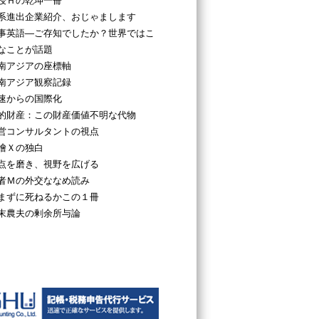
授Ｈの乾坤一冊
系進出企業紹介、おじゃまします
事英語―ご存知でしたか？世界ではこ
なことが話題
南アジアの座標軸
南アジア観察記録
速からの国際化
的財産：この財産価値不明な代物
営コンサルタントの視点
檜Ｘの独白
点を磨き、視野を広げる
者Ｍの外交ななめ読み
まずに死ねるかこの１冊
末農夫の剰余所与論