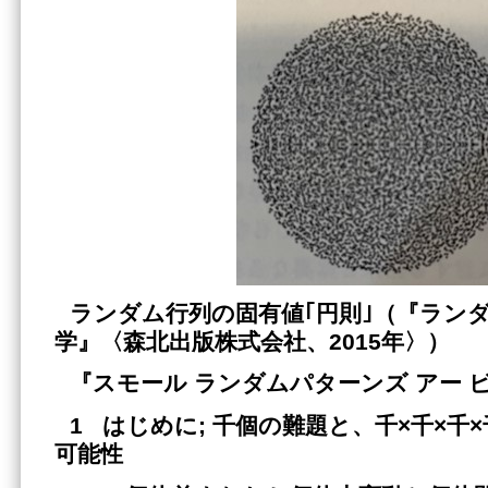
ランダム行列の固有値｢円則｣（『ラン
学』〈森北出版株式会社、
2015
年〉）
『スモール ランダムパターンズ アー 
1 はじめに; 千個の難題と、千×千×千
可能性