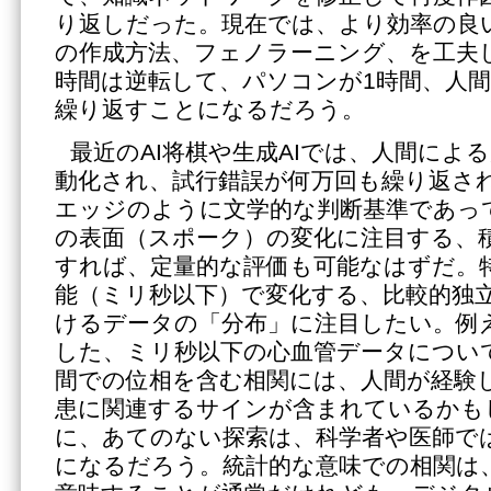
り返しだった。現在では、より効率の良
の作成方法、フェノラーニング、を工夫
時間は逆転して、パソコンが1時間、人
繰り返すことになるだろう。
最近のAI将棋や生成AIでは、人間による
動化され、試行錯誤が何万回も繰り返さ
エッジのように文学的な判断基準であっ
の表面（スポーク）の変化に注目する、
すれば、定量的な評価も可能なはずだ。
能（ミリ秒以下）で変化する、比較的独
けるデータの「分布」に注目したい。例
した、ミリ秒以下の心血管データについ
間での位相を含む相関には、人間が経験
患に関連するサインが含まれているかも
に、あてのない探索は、科学者や医師では
になるだろう。統計的な意味での相関は