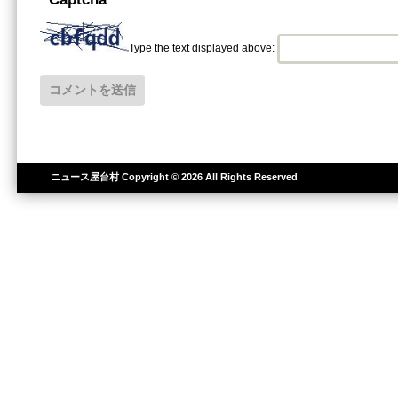
Type the text displayed above:
ニュース屋台村
Copyright © 2026 All Rights Reserved