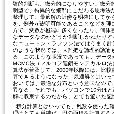
験的判断も、微分的になりやすい。微分
明型で、特異的な細部にこだわる思考法
整理して、最適解の近傍を明確にしてか
を、例外が説明可能であることなどを理
方で、変数が極端に多くなったり、個体
なデータなのかどうか判断しかねたりす
なニュートン・ラフソン法ではうまく計
のような状況では、大雑把な論理的議論
る。このような状況であっても、データ
MCMC法（マルコフ連鎖モンテカルロ法
算法が普及して、2000年以降には、比
算できるようになった。最適解とはいっ
おいては、最適な分布という意味なので
異なる。それでも、パソコンで10分ほ
解に収束するのだから、とても驚いた記
積分計算とはいっても、乱数を使った
理はとても単純だ。円の面積を計算する