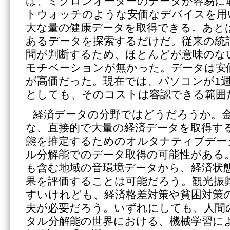
ば、ミクロンオーダーのデータが容易に
トウォッチのような安価なデバイスを用
大な量の健康データを取得できる。あと
あるデータを探索するだけだ。従来の統
間が判断するため、ほとんどが意味のな
モチベーションが無かった。データは安
が高価だった。現在では、パソコンが1
としても、そのコストは容認できる範囲
経済データの分野ではどうだろうか。
な、直接的で大量の経済データを取得す
態を推定するためのオルタナティブデー
ル分解能でのデータ取得の可能性がある
も含む地域の音環境データから、経済状
果を評価することは可能だろう。観光振
すいけれども、経済格差対策や貧困対策
夫が必要だろう。いずれにしても、人間
タル分解能の世界における、機械学習に