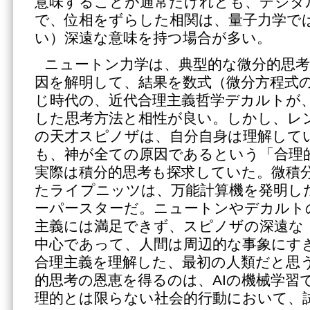
意味することが通常だけれども、デジタ
で、位相をずらした相関は、量子力学で
い）深遠な意味を持つ場合が多い。
ニュートン力学は、典型的な微分的思
因を解明して、結果を数式（微分方程式
じ時代の、近代合理主義哲学デカルトが
した思考方法と相性が良い。しかし、レ
の天才スピノザは、自分自身は理解して
も、神が全ての原因であるという「合理
実際は積分的思考も探求していた。微積
たライプニッツは、万能計算機を発明し
ーパースターだ。ニュートンやデカルト
主義には満足できず、スピノザの深遠な
中心であって、人間は周辺的な事象にす
合理主義を理解した、最初の人類だと思
的思考の恩恵を得るのは、AIの機械学習
理的とは限らない社会的行動において、