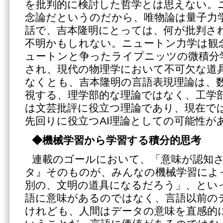
を批判的に検討した哲学とは思えない。
念論だというのだから、唯物論は量子力
話で、吉本隆明にとっては、何が批判さ
不明かもしれない。ニュートン力学は観
ュートンと争ったライプニッツの微積分
され、現代の物理学において不可欠な道
なくとも、吉本隆明の言語表現理論は、
視する、理学部的な理論ではなく、工学
は文芸批評に役立つ理論であり、現在では
先回りに役立つAI理論としての可能性が
◆機械学習から学習する積分的思考
連載のゴールにおいて、「意味が認知
タ』そのものが、みんなの機械学習によ
別の、文明の道具になるだろう」、とい
語に意味があるのではなく、言語以前の
けれども、人間はデータの意味を直感的