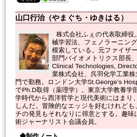
山口行治（やまぐち・ゆきはる）
株式会社ふぇの代表取締役
械学習法、フェノラーニング
模索している。元ファイザ
部門バイオメトリクス部長、Pfize
Clinical Technologies, 
業株式会社、呉羽化学工業株
門で勤務。ロンドン大学St.George’s Hospital
でPh.D取得（薬理学）。東京大学教養学
学時代から西洋哲学と現代美術にはまり
しんだ。冒険的なエッジを好むけれども
チの発見もそれなりに得意とする。趣味
術ジャーナリスト会議会員。
◆制作ノート