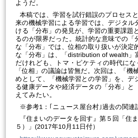
ようだ。
本稿では、学習を試行錯誤のプロセス
来の機械学習による学習では、デジタル
ける「分布」の発見が、学習の重要課題
るのが限界だった。統計的な意味での「
な「分布」では、位相の取り扱いが決定
な「分布」は、「distribution of wea
だけれども、トマ・ピケティの時代にな
「位相」の議論は皆無だ。次回は、「機
めとして、「機械学習との学習」を、デ
る健康データや経済データの「分布」と
えてみたい。
※参考1：｢ニュース屋台村｣過去の関連
『住まいのデータを回す』第５回「住
５）」(2017年10月11日付）