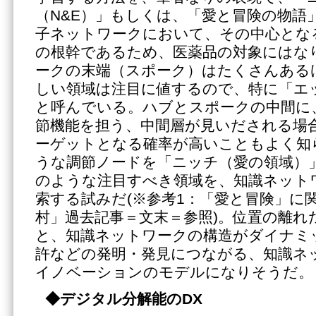
（N&E）」もしくは、「愛と冒険の物語
子ネットワークにおいて、その中心とな
の根幹であるため、医薬品の対象にはな
ークの末端（スポーク）はたくさんある
しい領域は注目に値するので、特に「エ
と呼んでいる。ハブとスポークの中間に
節機能を担う、中間層が見いだされる場
ーゲットとなる確率が高いこともよく知
うな調節ノードを「ニッチ（愛の領域）
のような注目すべき領域を、知識ネット
索する試みだ(※参考1：「愛と冒険」に
村」過去記事＝文末＝参照)。位置の離れ
と、知識ネットワークの構造がダイナミ
許などの発明・発見につながる、知識ネ
イノベーションのモデルになりそうだ。
◆デジタル分解能の
DX