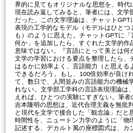
界的に見てもオリジナルな思想を、時代
現在読み返してみると、筆者には、文学
だった。この文学理論は、チャットGPT
表現の工学的なモデル（モデルはひとつ
も）のように思えた。チャットGPTに「
何か」を追加したら、すぐれた文学的作
意味ではない。『言語にとって美とは何
文学の学習における要点を整理したら、チ
はるかに効率よく、言語能力（と思える
できるだろう。もし、100倍効率が良け
て、数日で、人間並みの言語能力の機械
れない。文学部工学科の言語表現理論は
えれば、ひとつの実験にすぎない。筆者
吉本隆明の思想は、近代合理主義を無批
と現代を文学で接合した「観念論」だと
時間性を、ニュートン力学のように「物
記述する、デカルト風の座標図式は、カ