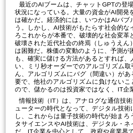
最近のAIブームは、チャットGPTの登
状況になっている。大量の資金がAI開発
は確かだ。経済的には、いつかはAIバブ
う。しかし、AI技術がもたらす社会的な
ろこれからが本番で、破壊的な社会変革
破壊された近代社会の終焉（しゅうえん
は困難だ。株価の変動のように、予測が
も、確実に儲ける方法があるとすれば、
い、ミリ秒オーダーでのアルゴリズム取
ん、アルゴリズムにバグ（間違い）があ
要で、他社のアルゴリズムに負けないこ
ので、儲かるのは投資家ではなく、IT企
情報技術（IT）は、アナログな通信技
ューターの時代となって、デジタル技術
し、これからは量子技術の時代が始まろ
タサイエンスやAI技術は、デジタル・ネ
だ。IT企業を中心として、政府や産業界