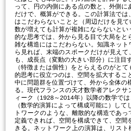
って、円の内側にある点の数と、外側に
だけで、概算ができる。この計算法では
はこだわらないことと（周辺だけを見て
数が増えても計算が複雑にならないとい
的な思考では、外から見る目で大局をと
雑な構造にはこだわらない。知識ネット
ら見れば、末端のスポークだけが見えて
も、成長点（変動の大きい部分）に注目
（特徴または個性）をとらえるのがとて
的思考に役立つのは、空間を拡大するこ
中に問題群を位置づけて、外から全体の
る。現代フランスの天才数学者アレクサ
ィーク（1928～2014年）以降の数学で
（数学的演算によって構成可能に）して
トワークのような、離散的な構造であっ
定義できれば、空間を構成できて、空間
きる。ネットワーク上の演算は、リスト