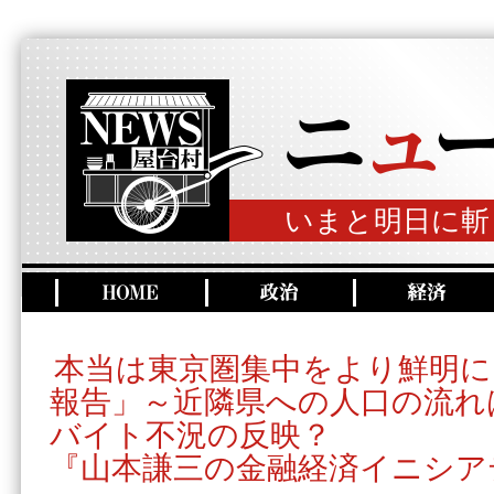
いまと明日に斬
本当は東京圏集中をより鮮明に
報告」～近隣県への人口の流れ
バイト不況の反映？
『山本謙三の金融経済イニシア