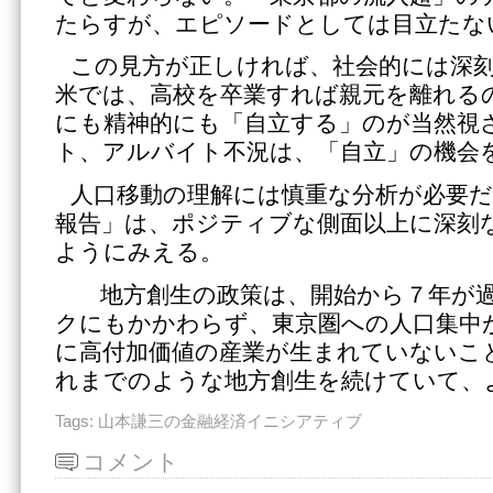
たらすが、エピソードとしては目立たな
この見方が正しければ、社会的には深
米では、高校を卒業すれば親元を離れる
にも精神的にも「自立する」のが当然視
ト、アルバイト不況は、「自立」の機会
人口移動の理解には慎重な分析が必要だ
報告」は、ポジティブな側面以上に深刻
ようにみえる。
地方創生の政策は、開始から７年が過
クにもかかわらず、東京圏への人口集中
に高付加価値の産業が生まれていないこ
れまでのような地方創生を続けていて、
Tags:
山本謙三の金融経済イニシアティブ
コメント