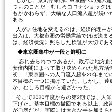
しかし、景気停滞期に東京圏への流入
つものことだ。むしろコロナショックほ
もかかわらず、大幅な人口流入超が続い
ある。
人が居住地を変えるのは、経済的理由が
出入は、大都市圏の労働需給でほぼ決ま
は、経済状況に照らした検証が大切であ
◆東京圏集中が一段と鮮明に
忘れ去られつつあるが、政府は地方創生
安倍内閣によって取り決められた地方活
初、「東京圏への人口流入超を20年まで
本目標の一つに掲げていた。しかし、達
か、むしろ目標から遠ざかった。
そこで2020年度からの第2期では、人
下げた。基本目標の撤回である以上、政
が自然だが、実際には大きな手を加えら