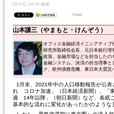
2月 07日 2022年
経済
Pocket
山本謙三（やまもと・けんぞう）
オフィス金融経済イニシアティブ代
研究所取締役会長、元日本銀行理
政策、金融市場などを担当したのち
金融システム、決済の担当理事と
ク、欧州債務危機、東日本大震災
1月末、2021年中の人口移動報告が公
れ コロナ加速」（日本経済新聞）、「東
過 14年以降」（朝日新聞）など、各紙
基本的な流れに変化があったかのような