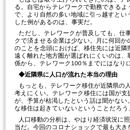
る。自宅からテレワークで勤務できるよ
で、より自然の多い地域に引っ越すとい
した例があるのは、事実だ。
ただし、テレワークが普及しても、仕
クで済ませる企業は少ない。月に何回か
のことを念頭におけば、移住先には近隣
遠く離れた地方圏が選ばれにくいのは、
係から、テレワーク100％までにはなり
◆近隣県に人口が流れた本当の理由
もっとも、テレワーク移住が近隣県の
考えにくい。テレワーク移住には国が支
が、予算が枯渇したという話は聞かない
な移住は起きていないということだろう
人口移動の分析は、やはり経済状況に
当だ。今回のコロナショックで最も大き