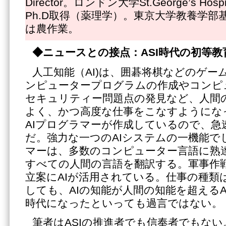
Director。ロンドン大学St.George’s Hospit
Ph.D取得（薬理学）。東京大学教養学部
は農作業。
◆
ニュースとの接点：ASI時代の初等教
人工知能（AI)は、囲碁将棋などのゲー
ンピュータープログラムの作成やコンピ
セキュリティー問題点の発見など、人間
よく、かつ高度な仕事をこなすようになっ
AIプログラマーが作成しているので、急
だ。強力な一つのAIシステムの一機能で
マーは、多数のコンピューター言語に熟達
すべての人間の言語を翻訳する。軍事作
立案にAIが活用されている。仕事の種類
しても、AIの知能が人間の知能を超えるA
時代になったといっても過言ではない。
筆者はASIの推進者でも信奉者でもな