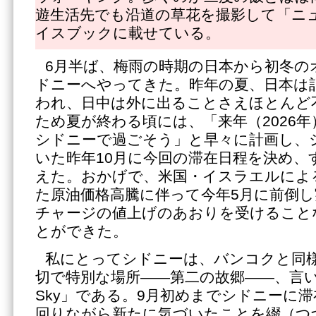
遊生活先でも沿道の草花を撮影して「ニ
イスブックに載せている。
6月半ば、梅雨の時期の日本から初冬の
ドニーへやってきた。昨年の夏、日本は
われ、日中は外に出ることさえほとんど
ため夏が終わる頃には、「来年（2026
シドニーで過ごそう」と早々に計画し、
いた昨年10月に今回の滞在日程を決め、
えた。おかげで、米国・イスラエルによ
た原油価格高騰に伴って今年5月に前倒
チャージの値上げのあおりを受けること
とができた。
私にとってシドニーは、バンコクと同
切で特別な場所――第二の故郷――、言い換え
Sky」である。9月初めまでシドニーに
回りながら新たに気づいたことを綴（つ