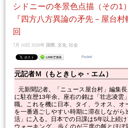
シドニーの冬景色点描（その1
『四方八方異論の矛先－屋台村
回
7月 10日 2026年
国際
,
文化
,
社会
Pocket
元記者Ｍ（もときしゃ・エム）
元新聞記者。「ニュース屋台村」編集長
に駐在歴13年余。座右の銘は「壮志凌雲」
職。これを機に日本、タイ、ラオス、オ
を一番過ごしやすい時期に滞在しながら
活」に入る。日本での日課は5年以上続け
ウォーキング。歩くのが三度の飯とほぼ