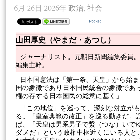
6月 26日 2026年
政治
,
社会
Pocket
山田厚史（やまだ・あつし）
ジャーナリスト。元朝日新聞編集委員。
編集主幹。
日本国憲法は「第一条、天皇」から始ま
国の象徴であり日本国民統合の象徴であ
権の存する日本国民の総意に基く」
「この地位」を巡って、深刻な対立が
る。「皇室典範の改正」を巡る動きだ。
ば、「天皇は男系男子で繋（つな）いで
ダメだ」という政権中枢近くにいる人と