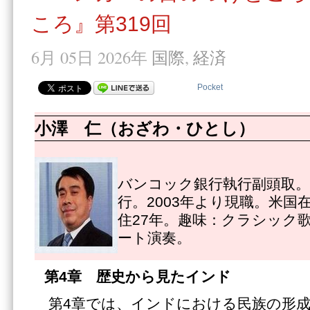
ころ』第319回
6月 05日 2026年
国際
,
経済
Pocket
小澤 仁（おざわ・ひとし）
バンコック銀行執行副頭取。1
行。2003年より現職。米国
住27年。趣味：クラシック
ート演奏。
第4章 歴史から見たインド
第4章では、インドにおける民族の形