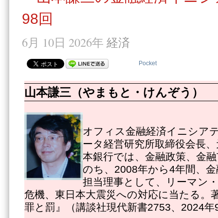
98回
6月 10日 2026年
経済
Pocket
山本謙三（やまもと・けんぞう）
オフィス金融経済イニシアテ
ータ経営研究所取締役会長、
本銀行では、金融政策、金融
のち、2008年から4年間、
担当理事として、リーマン
危機、東日本大震災への対応に当たる。
罪と罰』（講談社現代新書2753、2024年