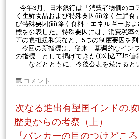
今年3月、日本銀行は「消費者物価のコア
く生鮮食品および特殊要因(ii)除く生鮮
び特殊要因(iii)除く食料・エネルギーお
標を公表した。特殊要因には、消費税率
等の負担緩和策など、5つの制度要因を
今回の新指標は、従来「基調的なイン
の指標」として掲げてきた①刈込平均値
――などとともに、今後公表を続けると
コメント
次なる進出有望国インドの攻
歴史からの考察（上）
『バンカーの目のつけどころ