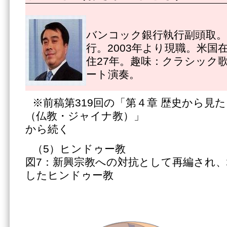
バンコック銀行執行副頭取。1
行。2003年より現職。米国
住27年。趣味：クラシック
ート演奏。
※前稿第319回の「第４章 歴史から見たイ
（仏教・ジャイナ教）」
から続く
（5）ヒンドゥー教
図7：新興宗教への対抗として再編され
したヒンドゥー教