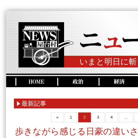
いまと明日に斬
最新記事
«
1
2
3
4
…
歩きながら感じる日豪の違い