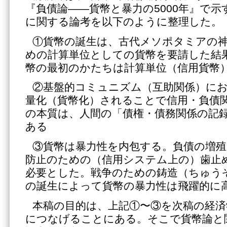
『負債論――貨幣と暴力の5000年』で
に関する論考を以下のように整理した。
①貨幣の誕生は、古代メソポタミアの
めの計算単位としての貨幣を要請した結
幣の最初のかたちは計算単位（信用貨幣
②基盤的コミュニズム（互助関係）に
量化（貨幣化）されることで信用・負債
の本質は、人間の「債権・債務関係の記
ある
③貨幣は暴力性を内包する。負債の増殖
防止のための（信用システム上の）歯止
必要とした。戦争のための鋳造（ちゅう
の誕生によって貨幣の暴力性は飛躍的に
本稿の目的は、上記①〜③を次稿の経済
につなげることにある。そこで貨幣論と