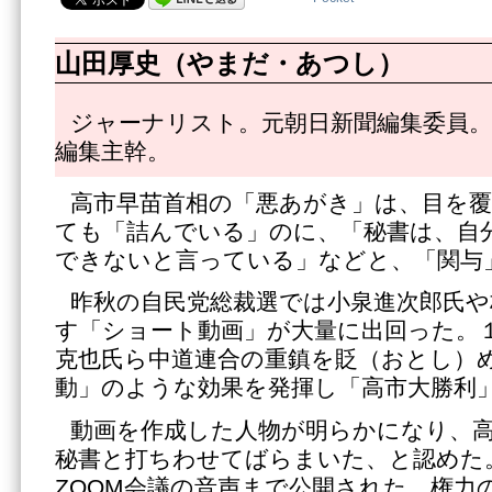
山田厚史（やまだ・あつし）
ジャーナリスト。元朝日新聞編集委員。
編集主幹。
高市早苗首相の「悪あがき」は、目を
ても「詰んでいる」のに、「秘書は、自
できないと言っている」などと、「関与
昨秋の自民党総裁選では小泉進次郎氏や
す「ショート動画」が大量に出回った。
克也氏ら中道連合の重鎮を貶（おとし）
動」のような効果を発揮し「高市大勝利
動画を作成した人物が明らかになり、
秘書と打ちわせてばらまいた、と認めた
ZOOM会議の音声まで公開された。権力