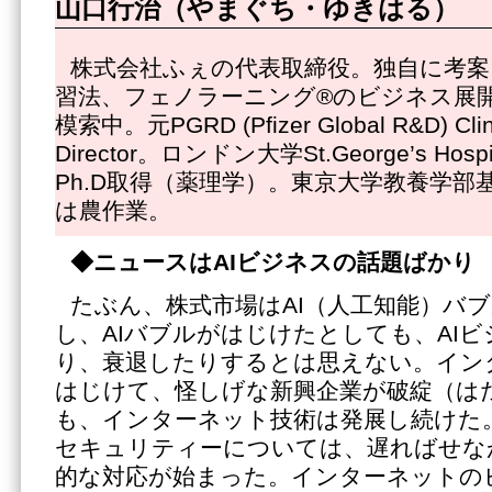
山口行治（やまぐち・ゆきはる）
株式会社ふぇの代表取締役。独自に考案
習法、フェノラーニング®のビジネス展
模索中。元PGRD (Pfizer Global R&D) Clinic
Director。ロンドン大学St.George’s Hospit
Ph.D取得（薬理学）。東京大学教養学部
は農作業。
◆ニュースはAIビジネスの話題ばかり
たぶん、株式市場はAI（人工知能）バ
し、AIバブルがはじけたとしても、AI
り、衰退したりするとは思えない。イン
はじけて、怪しげな新興企業が破綻（は
も、インターネット技術は発展し続けた
セキュリティーについては、遅ればせな
的な対応が始まった。インターネットの