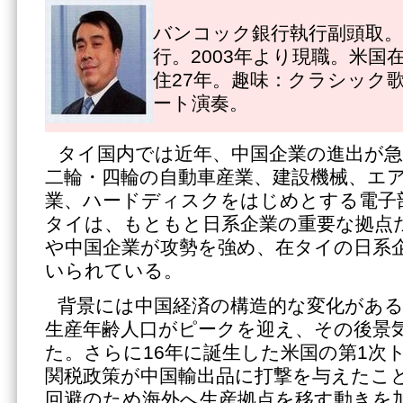
バンコック銀行執行副頭取。1
行。2003年より現職。米国
住27年。趣味：クラシック
ート演奏。
タイ国内では近年、中国企業の進出が
二輪・四輪の自動車産業、建設機械、エ
業、ハードディスクをはじめとする電子
タイは、もともと日系企業の重要な拠点
や中国企業が攻勢を強め、在タイの日系
いられている。
背景には中国経済の構造的な変化がある。
生産年齢人口がピークを迎え、その後景
た。さらに16年に誕生した米国の第1次
関税政策が中国輸出品に打撃を与えたこ
回避のため海外へ生産拠点を移す動きを