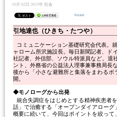
10月 02日 2015年
社会
Pocket
引地達也（ひきち・たつや）
コミュニケーション基礎研究会代表。就
ャローム所沢施設長。毎日新聞記者、ド
社記者、外信部、ソウル特派員など。退
ント、外務省の公益法人理事兼事務局長
後から「小さな避難所と集落をまわるボ
開。
◆モノローグから出発
統合失調症をはじめとする精神疾患者
話」で治癒する「オープンダイアローグ
概要に続いて、今回はポイントを絞って