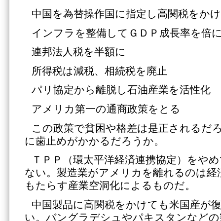
中国を為替操作国に指定し高関税をか
インフラを整備してＧＤＰ成長率を倍
連邦法人税を半額に
所得税は減税、相続税を廃止
パリ協定から離脱し石油産業を活性化
アメリカ第一の通商政策をとる
この政策で貧困や格差は是正されるだ
に歯止めがかかるだろうか。
ＴＰＰ（環太平洋経済連携協定）をやめ
ない。製造業がアメリカを離れるのは経
もたらす産業空洞化によるものだ。
中国製品に高関税をかけても米国産が
い。バングラデシュやパキスタンなどの