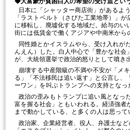
◆大富豪が貧困白人の希望の受け皿とい
日本に「シャッター商店街」があるよ
「ラストベルト（さびた工業地帯）」が
に移転し、廃墟化する地域だ。給与のい
街には低賃金で働くアジアや中南米から
同性婚とかイスラムやら、受け入れが
んえん）した。白人中心で「豊かな社会
が、大統領選挙で政治的怒りとして噴き
崩壊する中産階級の不満や不安が「メ
る」「不法移民は追い返す」と公言し、
ーワン」を叫ぶトランプへの支持となっ
政治の歪みもトランプに追い風となっ
富を握る社会」ともいわれる。経済強者
まで動かしている、と多くの人は思って
政治家、企業経営者、役人、弁護士など