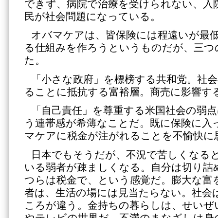
できず、病院で治療を受けられない、入
民が社会問題になっている。
オバマケアは、皆保険には程遠いが最
る仕組みを作ろうというものだが、三つ
た。
「小さな政府」を標榜する共和党。社会
ることに抵抗する富裕層。商売に影響す
「自己責任」を尊重する米国社会の弱点
う連帯感が希薄なことだ。既に保険に入
マケアに税金が注がれることを不愉快に
日本でもそうだが、不況で苦しくなる
いる弱者が疎ましくなる。自分は切り詰
つらは税金で、という感覚だ。膨大な富
者は、生活の場には見当たらない。社会
ころが違う。金持ちの暮らしは、せいぜ
やテレビの世界だ。不満のまなざしは身