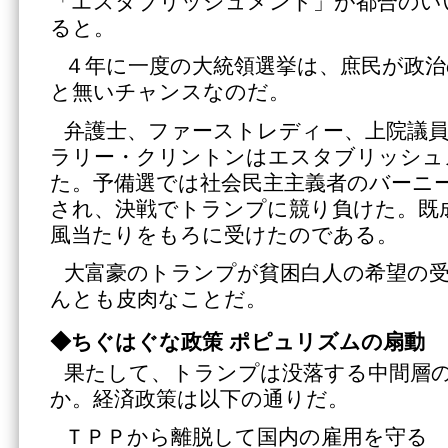
「エスタブリッシュメント」が都合のい
ると。
４年に一度の大統領選挙は、庶民が政
と無いチャンスなのだ。
弁護士、ファーストレディー、上院議
ラリー・クリントンはエスタブリッシュ
た。予備選では社会民主主義者のバーニ
され、決戦でトランプに競り負けた。既
風当たりをもろに受けたのである。
大富豪のトランプが貧困白人の希望の
んとも皮肉なことだ。
◆ちぐはぐな政策 ポピュリズムの扇動
果たして、トランプは没落する中間層
か。経済政策は以下の通りだ。
ＴＰＰから離脱して国内の雇用を守る