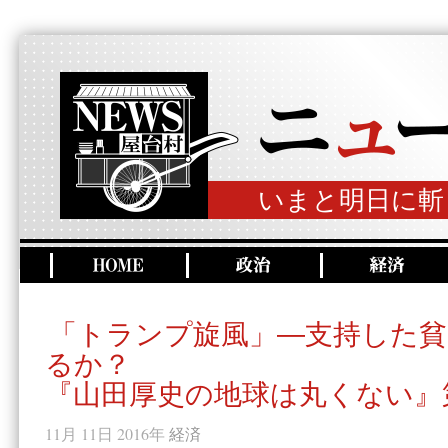
いまと明日に斬
「トランプ旋風」―支持した貧
るか？
『山田厚史の地球は丸くない』
11月 11日 2016年
経済