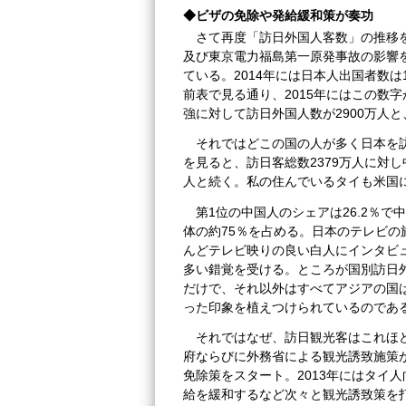
◆ビザの免除や発給緩和策が奏功
さて再度「訪日外国人客数」の推移を
及び東京電力福島第一原発事故の影響を
ている。2014年には日本人出国者数は
前表で見る通り、2015年にはこの数
強に対して訪日外国人数が2900万人
それではどこの国の人が多く日本を訪
を見ると、訪日客総数2379万人に対し中
人と続く。私の住んでいるタイも米国
第1位の中国人のシェアは26.2％
体の約75％を占める。日本のテレビ
んどテレビ映りの良い白人にインタビ
多い錯覚を受ける。ところが国別訪日
だけで、それ以外はすべてアジアの国
った印象を植えつけられているのであ
それではなぜ、訪日観光客はこれほ
府ならびに外務省による観光誘致施策が
免除策をスタート。2013年にはタイ
給を緩和するなど次々と観光誘致策を