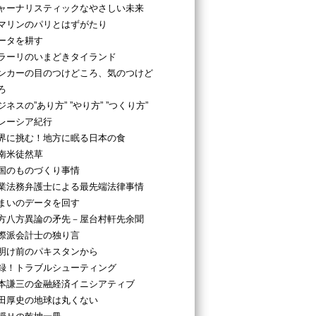
ャーナリスティックなやさしい未来
マリンのパリとはずがたり
ータを耕す
ラーリのいまどきタイランド
ンカーの目のつけどころ、気のつけど
ろ
ジネスの”あり方” ”やり方” ”つくり方”
レーシア紀行
界に挑む！地方に眠る日本の食
南米徒然草
国のものづくり事情
業法務弁護士による最先端法律事情
まいのデータを回す
方八方異論の矛先－屋台村軒先余聞
際派会計士の独り言
明け前のパキスタンから
録！トラブルシューティング
本謙三の金融経済イニシアティブ
田厚史の地球は丸くない