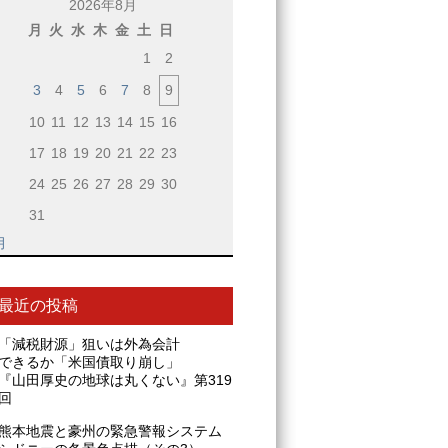
2026年8月
月
火
水
木
金
土
日
1
2
3
4
5
6
7
8
9
10
11
12
13
14
15
16
17
18
19
20
21
22
23
24
25
26
27
28
29
30
31
月
最近の投稿
「減税財源」狙いは外為会計
できるか「米国債取り崩し」
『山田厚史の地球は丸くない』第319
回
熊本地震と豪州の緊急警報システム