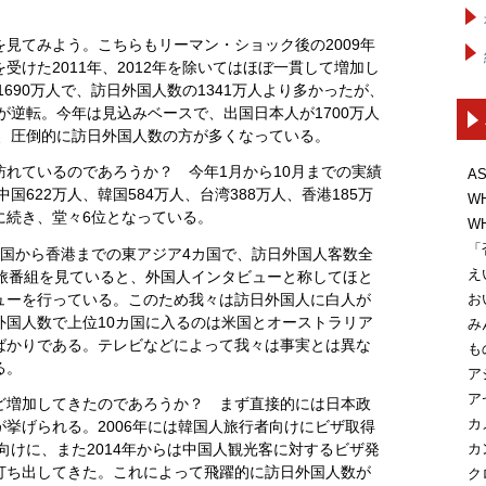
見てみよう。こちらもリーマン・ショック後の2009年
受けた2011年、2012年を除いてはほぼ一貫して増加し
1690万人で、訪日外国人数の1341万人より多かったが、
字が逆転。今年は見込みベースで、出国日本人が1700万人
と、圧倒的に訪日外国人数の方が多くなっている。
れているのであろうか？ 今年1月から10月までの実績
A
国622万人、韓国584万人、台湾388万人、香港185万
W
に続き、堂々6位となっている。
W
「
で中国から香港までの東アジア4カ国で、訪日外国人客数全
え
の旅番組を見ていると、外国人インタビューと称してほと
ューを行っている。このため我々は訪日外国人に白人が
お
外国人数で上位10カ国に入るのは米国とオーストラリア
み
ばかりである。テレビなどによって我々は事実とは異な
も
る。
ア
ア
ど増加してきたのであろうか？ まず直接的には日本政
カ
挙げられる。2006年には韓国人旅行者向けにビザ取得
カ
人向けに、また2014年からは中国人観光客に対するビザ発
打ち出してきた。これによって飛躍的に訪日外国人数が
ク