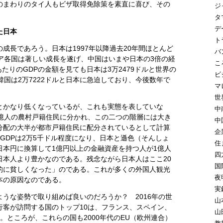
のまわりのタイ人もビザ取得免除策を素直に喜び、その
ジ
タ
デ
た日本
ト
成長であろう。日本は1997年以降過去20年間ほとんど
バ
ア各国は著しい成長を遂げ、中国はいまや日本の3倍の経
こ
あたりのGDPの金額を見ても日本は3万2479ドルと世界の
ビ
韓国は2万7222ドルと日本に急迫しており、今後数年で
マ
世
ドルとかなり低くなっているが、これも実態を表していな
中
9億人の農村戸籍住民に分かれ、この二つの階層には大き
中
分配の大半が都市戸籍住民に配分されているとして計算
企
GDPは2万5千ドル程度になり、日本と遜色（そんしょ
住
日本円に換算して1億円以上の金融資産を持つ人が1億人
四
日本人より豊かなのである。残念ながら日本人はここ20
国
的に貧しくなった」のである。これが多くの外国人観光
夜
本の原因なのである。
実
うな姿勢で取り組めば良いのだろうか？ 2016年の世
山
行客が訪問する国のトップ10は、フランス、スペイン、
山
。ところが、これらの国も2000年代のEU（欧州連合）