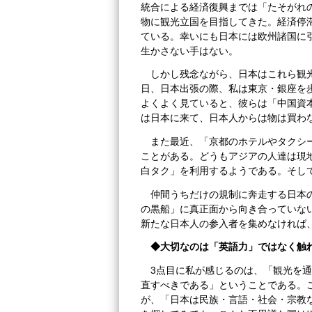
統合による経済復興までは「たそがれ
物に観光立国を目指してきた。経済停
ている。幸いにも日本には欧州諸国に
生かさない手はない。
しかし残念ながら、日本はこれら観
日、日本出張の際、私は東京・銀座を
よくよく見ていると、彼らは「中国資
は日本に来て、日本人からは物は買わ
また最近、「京都のホテルやタクシ
ことがある。どうもアジアの人達は現
白タク」を利用するようである。そし
仲間うちだけの規制に奔走する日本
の黒船」に真正面から向き合っていな
新たな日本人の参入者を集めなければ
◆大切なのは「英語力」ではなく触
3点目に私が感じるのは、「観光を
直すべきである」ということである。
が、「日本は民族・言語・社会・宗教