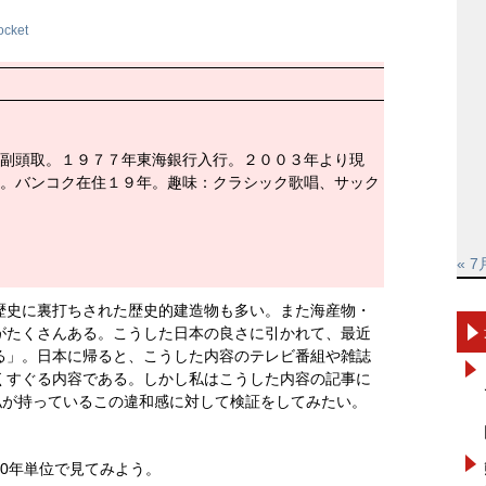
ocket
副頭取。１９７７年東海銀行入行。２００３年より現
。バンコク在住１９年。趣味：クラシック歌唱、サック
« 7
歴史に裏打ちされた歴史的建造物も多い。また海産物・
がたくさんある。こうした日本の良さに引かれて、最近
る」。日本に帰ると、こうした内容のテレビ番組や雑誌
くすぐる内容である。しかし私はこうした内容の記事に
私が持っているこの違和感に対して検証をしてみたい。
0年単位で見てみよう。