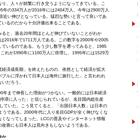
なり、人々が頻繁に行き交うようになってきている。こ
年の334万人が2016年には2404万人、今年は2900万人
0倍近い伸びとなっている。猛烈な勢いと言って良いであ
ているのだから十分評価出来ることである。
みると、過去20年間ほとんど伸びていないことがわか
は2016年で1711万人である。この数字を2000年や2005
ているのである。もう少し数字を遡ってみると、1985
れが1990年に1100万人に倍増し、1995年には1529万
度経済成長期」を終えたものの、依然として経済が拡大
バブルに浮かれて日本人は海外に旅行した」と言われれ
ないだろう。
00年まで伸長した理由がつかない。一般的には日本経済
もに停滞に入った」と信じられているが、名目国内総生産
加をしていた。こう見てくると、「出国日本人数」は日本の
ようである。2000年代に入り名目GDPが全く伸びなくな
なくなってしまった。LCCの普及やインターネット情報
の改善にも日本人は見向きもしないようである。
当か