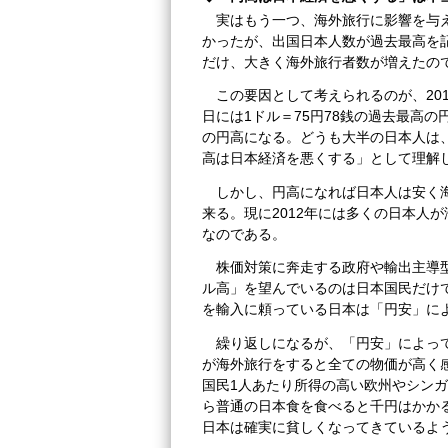
実はもう一つ、海外旅行に影響を与
かったが、出国日本人数が過去最高を記
だけ、大きく海外旅行者数が増えたの
この要因として考えられるのが、2011
日には1ドル＝75円78銭の過去最高の
の円高になる。どうも大半の日本人は
高は日本経済を悪くする」として理解
しかし、円高になれば日本人は安く
来る。現に2012年には多くの日本人
なのである。
株価対策に奔走する政府や輸出主導
ル高」を望んでいるのは日本国民だけ
を輸入に頼っている日本は「円安」に
繰り返しになるが、「円安」によっ
が海外旅行をすると全ての物価が高く感
国民1人あたり所得の高い欧州やシンガ
ら普通の日本食を食べると千円はかか
日本は確実に貧しくなってきているよ