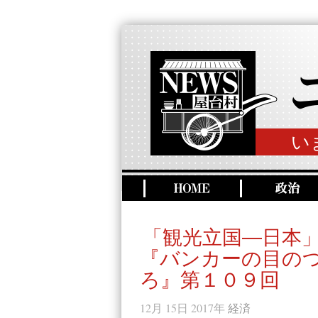
い
「観光立国―日本
『バンカーの目の
ろ』第１０９回
12月 15日 2017年
経済