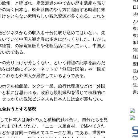
教
の欧州」と呼ばれ、産業衰退の中で古い歴史遺産を売り
日
滞の続く日本も、欧州諸国のやり方に追随する時期に来
時
引けをとらない素晴らしい観光資源が多くある。これを
ん
東
光ビジネスからの収入を十分に取り込めてはいない。先
東
歩いていて中国人観光客の多さにびっくりした。しかし
浪
本経営」の家電量販店や化粧品店に流れていく。中国人
知
ないのである。
経
ーの売り上げが芳しくない」という雑誌の記事を読んだ
翌
地を出発前にインターネットで「無届け民泊」や「観光
視
てこれらも外国人が経営しているようである。
記
読
のホテル旅館業、タクシー業、旅行代理店などは「外国
いと私には思われる。政府も規制緩和を通じて積極的に
週
、せっかくの観光ビジネスも日本人には金が落ちない。
れ合おうとする姿勢
通して日本人は海外の人と積極的触れ合い、自分たちを見
これまでもたびたび、「ニュース屋台村」で述べてきた
などがほぼ同一の極めてユニークな国」である。世界中