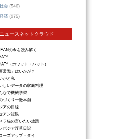
社会
(546)
経済
(975)
ニュースネットクラウド
SEANの今を読み解く
HAT^
HAT^（ホワット・ハット）
否常識」はいかが？
いがと私
いしいデータの家庭料理
んなで機械学習
のづくり一徹本舗
ジアの目線
セアン複眼
メラ猫の言いたい放題
ンボジア浮草日記
ローズアップ・タイ