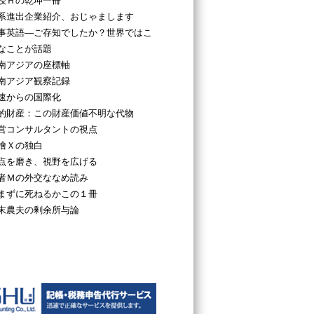
授Ｈの乾坤一冊
系進出企業紹介、おじゃまします
事英語―ご存知でしたか？世界ではこ
なことが話題
南アジアの座標軸
南アジア観察記録
速からの国際化
的財産：この財産価値不明な代物
営コンサルタントの視点
檜Ｘの独白
点を磨き、視野を広げる
者Ｍの外交ななめ読み
まずに死ねるかこの１冊
末農夫の剰余所与論