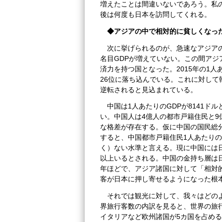
増えたことは間違いないであろう。私
後は何度も日本を訪問してくれる。
◆アジアの中で相対的に貧しくなっ
次に挙げられるのが、急速なアジアの
名目GDPが増えていない。この間アジ
済力を持つ国となった。2015年の1人
26位に落ち込んでいる。これに対して
逆転されると見込まれている。
中国は1人あたりのGDPが8141
い。中国人は4億人の都市戸籍住民と
な格差が存在する。仮に中国の国民総
すると、中国都市戸籍住民1人あたりの
く）ない水準と言える。現に中国には
以上いるとされる。中国の金持ち層は
年ほどで、アジア諸国に対して「相対
客が日本に押し寄せるようになった根
それでは観光に対して、我々はどのよ
界旅行客数の内訳を見ると、世界の旅
イタリアなど欧州諸国が5カ国を占める