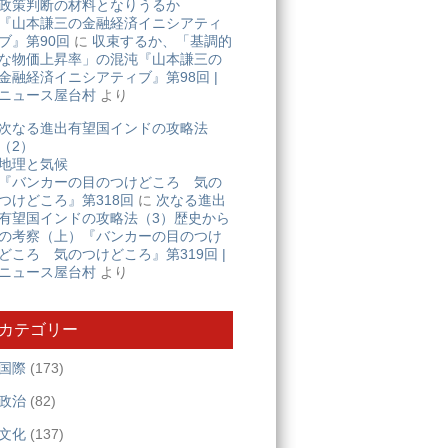
政策判断の材料となりうるか
『山本謙三の金融経済イニシアティ
ブ』第90回
に
収束するか、「基調的
な物価上昇率」の混沌『山本謙三の
金融経済イニシアティブ』第98回 |
ニュース屋台村
より
次なる進出有望国インドの攻略法
（2）
地理と気候
『バンカーの目のつけどころ 気の
つけどころ』第318回
に
次なる進出
有望国インドの攻略法（3）歴史から
の考察（上）『バンカーの目のつけ
どころ 気のつけどころ』第319回 |
ニュース屋台村
より
カテゴリー
国際
(173)
政治
(82)
文化
(137)