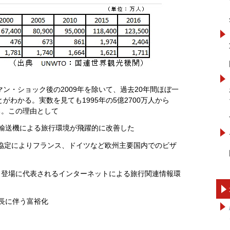
ン・ショック後の2009年を除いて、過去20年間ほぼ一
わかる。実数を見ても1995年の5億2700万人から
いる。この理由として
ど輸送機による旅行環境が飛躍的に改善した
ゲン協定によりフランス、ドイツなど欧州主要国内でのビザ
ォーン）登場に代表されるインターネットによる旅行関連情報環
長に伴う富裕化