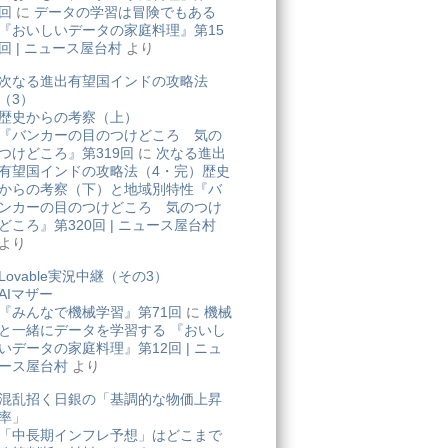
回
に
データの学習は冒険でもある
『おいしいデータの家庭料理』第15
回 | ニュース屋台村
より
次なる進出有望国インドの攻略法
（3）
歴史からの考察（上）
『バンカーの目のつけどころ 気の
つけどころ』第319回
に
次なる進出
有望国インドの攻略法（4・完）歴史
からの考察（下）と地域別特性『バ
ンカーの目のつけどころ 気のつけ
どころ』第320回 | ニュース屋台村
より
Lovable実況中継（その3）
AIマザー
『みんなで機械学習』第71回
に
機械
と一緒にデータを学習する 『おいし
いデータの家庭料理』第12回 | ニュ
ース屋台村
より
混乱招く日銀の「基調的な物価上昇
率」
「中長期インフレ予想」はどこまで