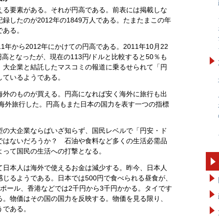
える要素がある。それが円高である。前表には掲載しな
録したのが2012年の1849万人である。たまたまこの年
である。
年から2012年にかけての円高である。2011年10月22
円高となったが、現在の113円/ドルと比較すると50％も
、大企業と結託したマスコミの報道に乗るせられて「円
しているようである。
海外のものが買える。円高になれば安く海外に旅行も出
が海外旅行した。円高もまた日本の国力を表す一つの指標
型の大企業ならばいざ知らず、国民レベルで「円安・ド
ではないだろうか？ 石油や食料など多くの生活必需品
よって国民の生活への打撃となる。
て日本人は海外で使えるお金は減少する。昨今、日本人
じるようである。日本では500円で食べられる昼食が、
ポール、香港などでは2千円から3千円かかる。タイです
る。物価はその国の国力を反映する。物価を見る限り、
うである。