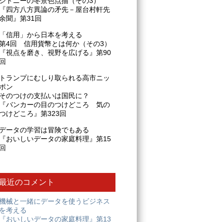
シドニーの冬景色点描（その3）
『四方八方異論の矛先－屋台村軒先
余聞』第31回
「信用」から日本を考える
第4回 信用貨幣とは何か（その3）
『視点を磨き、視野を広げる』第90
回
トランプにむしり取られる高市ニッ
ポン
そのつけの支払いは国民に？
『バンカーの目のつけどころ 気の
つけどころ』第323回
データの学習は冒険でもある
『おいしいデータの家庭料理』第15
回
最近のコメント
機械と一緒にデータを使うビジネス
を考える
『おいしいデータの家庭料理』第13