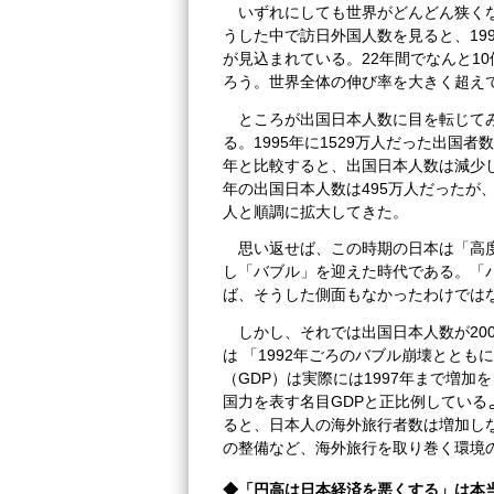
いずれにしても世界がどんどん狭く
うした中で訪日外国人数を見ると、1995
が見込まれている。22年間でなんと1
ろう。世界全体の伸び率を大きく超え
ところが出国日本人数に目を転じて
る。1995年に1529万人だった出国者数
年と比較すると、出国日本人数は減少し
年の出国日本人数は495万人だったが、こ
人と順調に拡大してきた。
思い返せば、この時期の日本は「高
し「バブル」を迎えた時代である。「
ば、そうした側面もなかったわけでは
しかし、それでは出国日本人数が20
は 「1992年ごろのバブル崩壊とと
（GDP）は実際には1997年まで増
国力を表す名目GDPと正比例している
ると、日本人の海外旅行者数は増加し
の整備など、海外旅行を取り巻く環境
◆「円高は日本経済を悪くする」は本