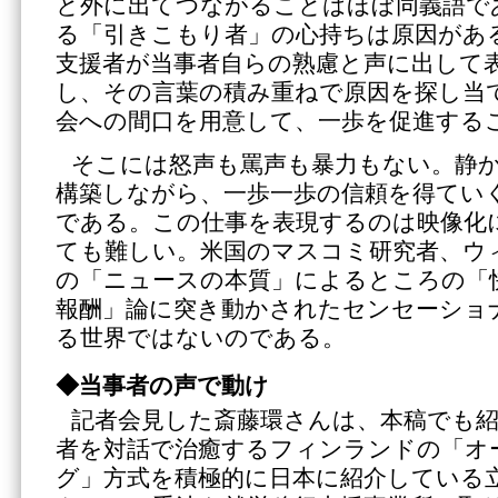
と外に出てつながることはほぼ同義語で
る「引きこもり者」の心持ちは原因があ
支援者が当事者自らの熟慮と声に出して
し、その言葉の積み重ねで原因を探し当
会への間口を用意して、一歩を促進する
そこには怒声も罵声も暴力もない。静
構築しながら、一歩一歩の信頼を得てい
である。この仕事を表現するのは映像化
ても難しい。米国のマスコミ研究者、ウ
の「ニュースの本質」によるところの「
報酬」論に突き動かされたセンセーショ
る世界ではないのである。
◆当事者の声で動け
記者会見した斎藤環さんは、本稿でも
者を対話で治癒するフィンランドの「オ
グ」方式を積極的に日本に紹介している