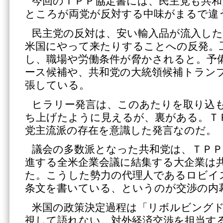
今回のＴＰＰ協定書には、民主党も共和
ところが両党が反対する中味がまるで違
民主党の反対は、安い輸入品が流入した
米国にやって来たりすることへの反発。
し、職場や労働条件が脅かされると。予
ース候補や、共和党の大統領候補トラン
張している。
ヒラリー発言は、このあたりを取り込
ち上げたように見えるが、裏がある。Ｔ
党主流派の存在を意識した発言なのだ。
議会の多数派となった共和党は、ＴＰＰ
進する全米企業会議に結集する大企業は
た。こうした勢力の代理人であるロビイ
条文を書いている、というのが交渉の内
米国の政策決定過程は「リボルビング
視して語れない。対外経済交渉を担当す