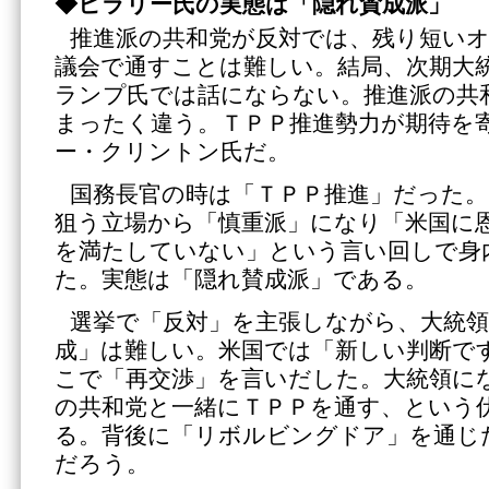
◆ヒラリー氏の実態は「隠れ賛成派」
推進派の共和党が反対では、残り短い
議会で通すことは難しい。結局、次期大
ランプ氏では話にならない。推進派の共
まったく違う。ＴＰＰ推進勢力が期待を
ー・クリントン氏だ。
国務長官の時は「ＴＰＰ推進」だった。
狙う立場から「慎重派」になり「米国に
を満たしていない」という言い回しで身
た。実態は「隠れ賛成派」である。
選挙で「反対」を主張しながら、大統
成」は難しい。米国では「新しい判断で
こで「再交渉」を言いだした。大統領に
の共和党と一緒にＴＰＰを通す、という
る。背後に「リボルビングドア」を通じ
だろう。