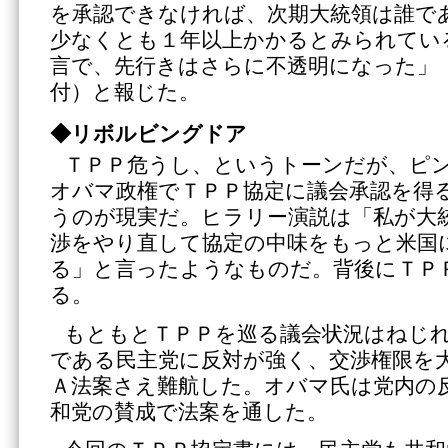
を承認できなければ、次期大統領は誰で
少なくとも１年以上かかるとみられてい
言で、先行きはさらに不透明になった」
付）と報じた。
◆リボルビングドア
ＴＰＰ危うし、というトーンだが、ピ
オバマ政権でＴＰＰ協定に議会承認を得
うのが現実だ。ヒラリー演説は「私が大
渉をやり直して協定の中味をもっと米国
る」と言ったようなものだ。背後にＴＰ
る。
もともとＴＰＰを巡る議会状況はねじ
である民主党に反対が強く、交渉権限を
Ａ法案さえ難航した。オバマ氏は党内の
和党の賛成で法案を通した。