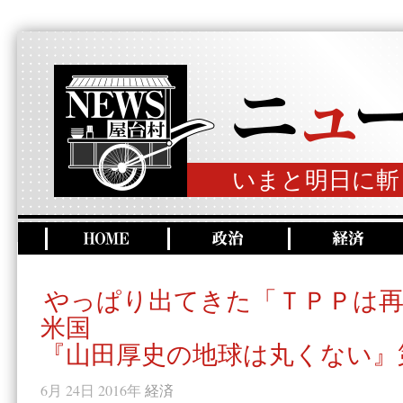
いまと明日に斬
やっぱり出てきた「ＴＰＰは再
米国
『山田厚史の地球は丸くない』
6月 24日 2016年
経済