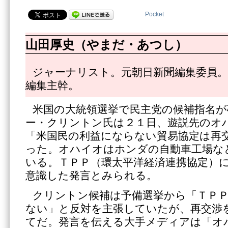
Pocket
山田厚史（やまだ・あつし）
ジャーナリスト。元朝日新聞編集委員。
編集主幹。
米国の大統領選挙で民主党の候補指名
ー・クリントン氏は２１日、遊説先のオ
「米国民の利益にならない貿易協定は再
った。オハイオはホンダの自動車工場な
いる。ＴＰＰ（環太平洋経済連携協定）
意識した発言とみられる。
クリントン候補は予備選挙から「ＴＰ
ない」と反対を主張していたが、再交渉
てだ。発言を伝える大手メディアは「オ