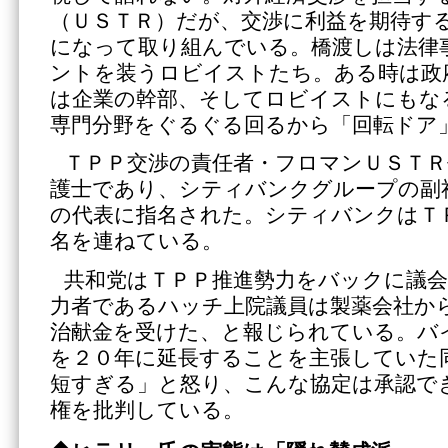
（ＵＳＴＲ）だが、交渉に利益を期待す
になって取り組んでいる。橋渡しは法律
ントを装うロビイストたち。ある時は政
は企業の幹部、そしてロビイストにもな
専門分野をぐるぐる回るから「回転ドア
ＴＰＰ交渉の責任者・フロマンＵＳＴＲ
護士であり、シティバンクグループの副
の代表に指名された。シティバンクはＴ
名を連ねている。
共和党はＴＰＰ推進勢力をバックに議
力者であるハッチ上院議員は製薬会社か
治献金を受けた、と報じられている。バ
を２０年に延長することを主張していた
短すぎる」と怒り、こんな協定は承認で
権を批判している。