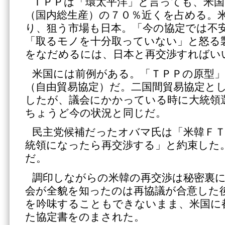
ＴＰＰは「環太平洋」と言っても、米国
（国内総生産）の７０％近くを占める。
り、狙う市場も日本。「今の協定では不
「取るモノを十分取っていない」と怒る
をなだめるには、日本と再交渉すればい
米国には前例がある。「ＴＰＰの原型
（自由貿易協定）だ。二国間貿易協定と
したが、議会にかかっている時に大統領
ちょうど今の状況と同じだ。
民主党候補だったオバマ氏は「米韓ＦＴ
統領になったら再交渉する」と約束した
だ。
調印しながらの米韓の再交渉は秘密裏
会が全貌を知ったのは再協議が合意した
を吟味することもできないまま、米国に
た協定書をのまされた。