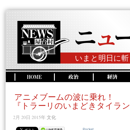
いまと明日に斬
アニメブームの波に乗れ！
『トラーリのいまどきタイラン
2月 20日 2015年
文化
Pocket