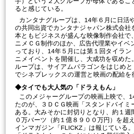
手）という２大グループが母体であるこ
ると感じている。
カンタナグループは、14年６月に日活
の共同出資でカンタナジャパン株式会社
本ともビジネスが盛んな映像制作会社で
ニメＣＧ制作のほか、広告代理業やイベ
っており、14年５月には第１回タイラ
ニメイベントを開催し、大成功を収めた
ループは、サイアムパラゴンをはじめと
でシネプレックスの運営と映画の配給を
◆タイでも大人気の「ドラえもん」
このメジャーグループの映画上映で、1
たのが、３ＤＣＧ映画「スタンドバイミ
ある。大みそかに封切りとなり、約１週
０万バーツ（約１億８９００万円）を超
インマガジン「FLICKZ」は報じている