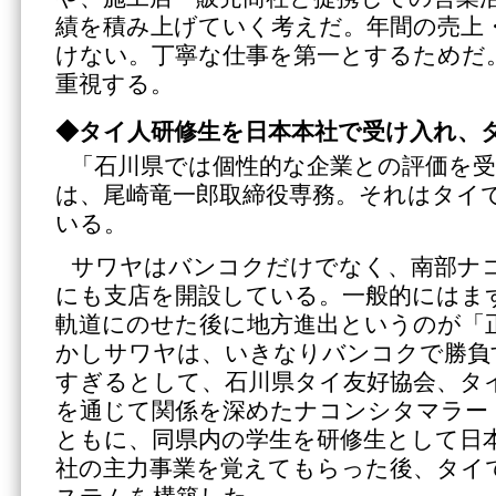
績を積み上げていく考えだ。年間の売上
けない。丁寧な仕事を第一とするためだ
重視する。
◆タイ人研修生を日本本社で受け入れ、
「石川県では個性的な企業との評価を
は、尾崎竜一郎取締役専務。それはタイ
いる。
サワヤはバンコクだけでなく、南部ナ
にも支店を開設している。一般的にはま
軌道にのせた後に地方進出というのが「
かしサワヤは、いきなりバンコクで勝負
すぎるとして、石川県タイ友好協会、タ
を通じて関係を深めたナコンシタマラー
ともに、同県内の学生を研修生として日
社の主力事業を覚えてもらった後、タイ