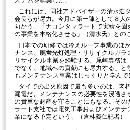
ステムを構築した。
これには、同社アドバイザーの清水浩
会長らが尽力。今月に第一陣として８人
向かう。「ナコシタマラートで実績を固
の事業を本格化させる」（清水氏）との
日本での研修では冷えルーフ事業のほ
ナンス、廃蛍光灯処理・リサイクルガラ
リサイクル事業を経験する。尾崎専務は
でなく、地域への貢献にも尽力する」と
もメンテナンス事業はじっくりと学んで
タイでの出火原因で最も多いのは、老
漏電だ。メンテナンスの必要性を浸透さ
の貴重な財産を守ることにもなる。その
ラート支社では電気工事およびメンテナ
業になる予定という。（倉林義仁記者）