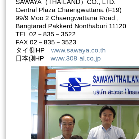
SAWAYA（THAILAND）CO., LTD.
Central Plaza Chaengwattana (F19)
99/9 Moo 2 Chaengwattana Road.,
Bangtarad Pakkerd Nonthaburi 11120
TEL 02－835－3522
FAX 02－835－3523
タイ側HP
www.sawaya.co.th
日本側HP
www.308-al.co.jp