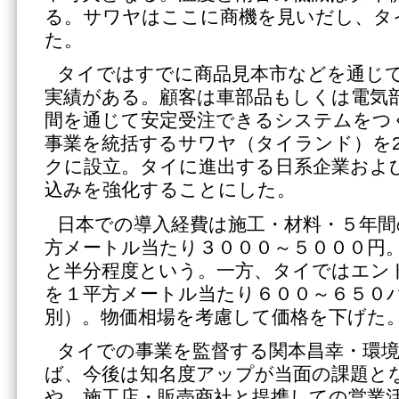
る。サワヤはここに商機を見いだし、タ
た。
タイではすでに商品見本市などを通じて
実績がある。顧客は車部品もしくは電気
間を通じて安定受注できるシステムをつ
事業を統括するサワヤ（タイランド）を20
クに設立。タイに進出する日系企業およ
込みを強化することにした。
日本での導入経費は施工・材料・５年間
方メートル当たり３０００～５０００円
と半分程度という。一方、タイではエン
を１平方メートル当たり６００～６５０
別）。物価相場を考慮して価格を下げた
タイでの事業を監督する関本昌幸・環
ば、今後は知名度アップが当面の課題と
や、施工店・販売商社と提携しての営業