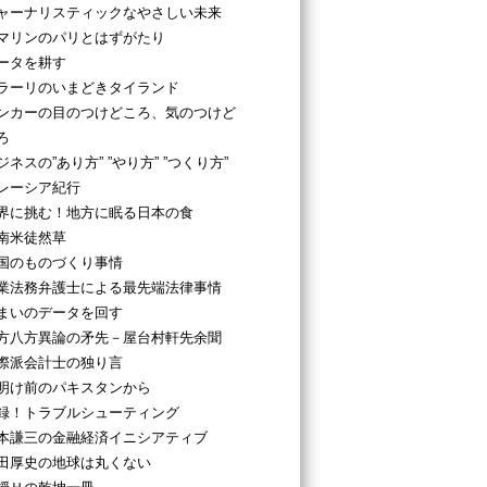
ャーナリスティックなやさしい未来
マリンのパリとはずがたり
ータを耕す
ラーリのいまどきタイランド
ンカーの目のつけどころ、気のつけど
ろ
ジネスの”あり方” ”やり方” ”つくり方”
レーシア紀行
界に挑む！地方に眠る日本の食
南米徒然草
国のものづくり事情
業法務弁護士による最先端法律事情
まいのデータを回す
方八方異論の矛先－屋台村軒先余聞
際派会計士の独り言
明け前のパキスタンから
録！トラブルシューティング
本謙三の金融経済イニシアティブ
田厚史の地球は丸くない