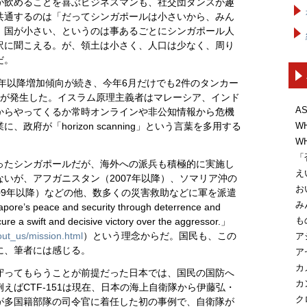
が飲めることを喜ぶビジネスマンも、社交団ダンスが趣
共通するのは「だってシンガポールは小さいから、みん
。国が小さい、というのは事あるごとにシンガポール人
訳に聞こえる。が、領土は小さく、人口は少なく、周り
だ。
0年以降増加傾向が続き、今年6月だけでも2件のタンカー
件が発生した。イスラム原理主義者はマレーシア、インド
A
からやってくるか常時オンラインや非公知情報から危機
W
政府が「horizon scanning」という言葉を多用する
W
「
ったシンガポールだが、海外への派兵も積極的に実施し
え
いが、アフガニスタン（2007年以降）、ソマリア沖の
お
（09年以降）などの他、数多くの災害救助などに軍を派遣
み
 peace and security through deterrence and
も
cure a swift and decisive victory over the aggressor.」
out_us/mission.html
）という理念からだ。国民も、この
ア
に、筆者には感じる。
ア
カ
守ってもらうことが前提だった日本では、国民の国防へ
カ
えばCTF-151は現在、日本の海上自衛隊から伊藤弘・
ク
が多国籍部隊の司令官に着任した初の事例で、自衛隊が