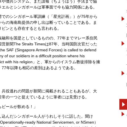
軍や徴兵システム、また諜報（ちょうほう）手法まで協
ラエルとシンガポールは軍事面で今も協力関係にある。
湾でのシンガポール軍訓練（「星光計画」）が75年から
からの海南島提供の申し出は断っていることである。ま
リピンとも存在するとも言われる。
族融和を国是としているものの、77年までマレー系住民
The Straits Timesは87年、当時国防次官だった
Singapore Armed Forces) is called to defend
of our soldiers in a difficult position where his
in conflict with his religion」と、軍からのイスラム教徒排除を擁
、77年以降も相応の差別はあるようである。
、兵役逃れの問題が新聞に掲載されることもあるが、大
日常の一つと捉えているように筆者には見受ける。
らビールが飲める！」
し込んだシンガポール人がうれしそうに話した。聞け
lly-ready National Servicemen, or NSmen）