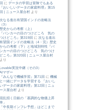
回
に
データの学習は冒険でもある
『おいしいデータの家庭料理』第15
回 | ニュース屋台村
より
次なる進出有望国インドの攻略法
（3）
歴史からの考察（上）
『バンカーの目のつけどころ 気の
つけどころ』第319回
に
次なる進出
有望国インドの攻略法（4・完）歴史
からの考察（下）と地域別特性『バ
ンカーの目のつけどころ 気のつけ
どころ』第320回 | ニュース屋台村
より
Lovable実況中継（その3）
AIマザー
『みんなで機械学習』第71回
に
機械
と一緒にデータを学習する 『おいし
いデータの家庭料理』第12回 | ニュ
ース屋台村
より
混乱招く日銀の「基調的な物価上昇
率」
「中長期インフレ予想」はどこまで