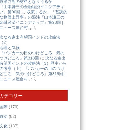
政策判断の材料となりうるか
『山本謙三の金融経済イニシアティ
ブ』第90回
に
収束するか、「基調的
な物価上昇率」の混沌『山本謙三の
金融経済イニシアティブ』第98回 |
ニュース屋台村
より
次なる進出有望国インドの攻略法
（2）
地理と気候
『バンカーの目のつけどころ 気の
つけどころ』第318回
に
次なる進出
有望国インドの攻略法（3）歴史から
の考察（上）『バンカーの目のつけ
どころ 気のつけどころ』第319回 |
ニュース屋台村
より
カテゴリー
国際
(173)
政治
(82)
文化
(137)