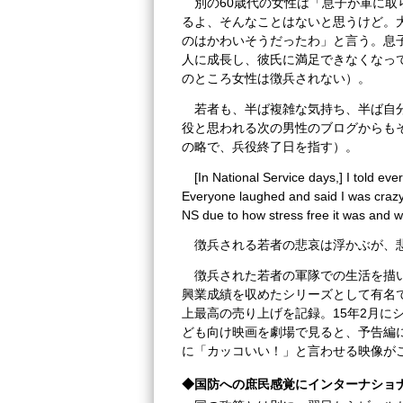
別の60歳代の女性は「息子が軍に
るよ、そんなことはないと思うけど。
のはかわいそうだったわ」と言う。息
人に成長し、彼氏に満足できなくなっ
のところ女性は徴兵されない）。
若者も、半ば複雑な気持ち、半ば自
役と思われる次の男性のブログからもそれが分か
の略で、兵役終了日を指す）。
[In National Service days,] I told eve
Everyone laughed and said I was crazy
NS due to how stress free it was and w
徴兵される若者の悲哀は浮かぶが、
徴兵された若者の軍隊での生活を描いたシ
興業成績を収めたシリーズとして有名で
上最高の売り上げを記録。15年2月に
ども向け映画を劇場で見ると、予告編
に「カッコいい！」と言わせる映像が
◆国防への庶民感覚にインターナショ