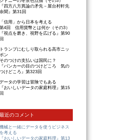
シドニーの冬景色点描（その3）
『四方八方異論の矛先－屋台村軒先
余聞』第31回
「信用」から日本を考える
第4回 信用貨幣とは何か（その3）
『視点を磨き、視野を広げる』第90
回
トランプにむしり取られる高市ニッ
ポン
そのつけの支払いは国民に？
『バンカーの目のつけどころ 気の
つけどころ』第323回
データの学習は冒険でもある
『おいしいデータの家庭料理』第15
回
最近のコメント
機械と一緒にデータを使うビジネス
を考える
『おいしいデータの家庭料理』第13