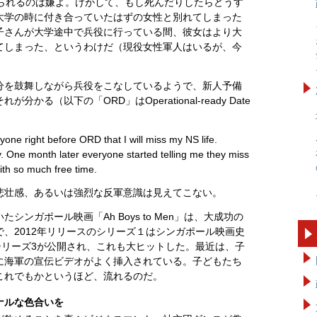
取られるのは嫌よ。けがして、もし死んだりしたらどうす
大学の時に付き合っていたはずの女性と別れてしまった
子さんが大学途中で兵役に行っている間、彼女はより大
てしまった、というわけだ（現役女性軍人はいるが、今
分を鼓舞しながら兵役をこなしているようで、新人予備
る（以下の「ORD」はOperational-ready Date
ryone right before ORD that I will miss my NS life.
. One month later everyone started telling me they miss
ith so much free time.
悲壮感、あるいは強烈な反軍意識は見えてこない。
ンガポール映画「Ah Boys to Men」は、大成功の
、2012年リリースのシリーズ１はシンガポール映画史
シリーズ3が公開され、これも大ヒットした。最近は、子
に海軍の宣伝ビデオがよく挿入されている。子どもたち
これでもかというほど、流れるのだ。
ナルな色合いを