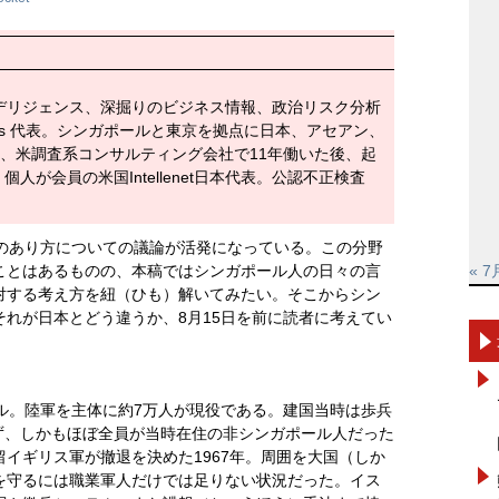
デリジェンス、深掘りのビジネス情報、政治リスク分析
isories 代表。シンガポールと東京を拠点に日本、アセアン、
、米調査系コンサルティング会社で11年働いた後、起
人が会員の米国Intellenet日本代表。公認不正検査
障のあり方についての議論が活発になっている。この分野
ことはあるものの、本稿ではシンガポール人の日々の言
« 7
対する考え方を紐（ひも）解いてみたい。そこからシン
れが日本とどう違うか、8月15日を前に読者に考えてい
ル。陸軍を主体に約7万人が現役である。建国当時は歩兵
らず、しかもほぼ全員が当時在住の非シンガポール人だった
イギリス軍が撤退を決めた1967年。周囲を大国（しか
を守るには職業軍人だけでは足りない状況だった。イス