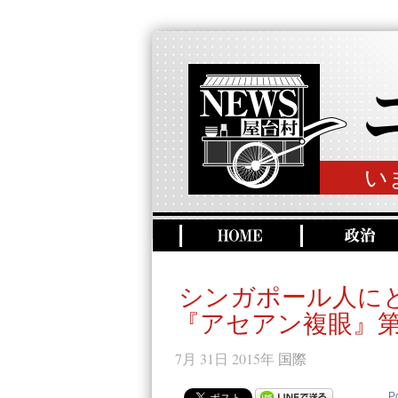
い
シンガポール人に
『アセアン複眼』第
7月 31日 2015年
国際
P