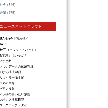
社会
(546)
経済
(975)
ニュースネットクラウド
SEANの今を読み解く
HAT^
HAT^（ホワット・ハット）
否常識」はいかが？
いがと私
いしいデータの家庭料理
んなで機械学習
のづくり一徹本舗
ジアの目線
セアン複眼
メラ猫の言いたい放題
ンボジア浮草日記
ローズアップ・タイ