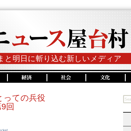
まと明日に斬り込む新しいメディア
とっての兵役
9回
ocket