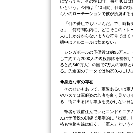
になっても、その後10年、毎年40日
いという。今回は「40日間、仕事の
らいのローテーションで彼が所属する
「何の番組でもいいんだ。で、時折
さ」「何時間以内に、どこそこのトレ
人にしか分からないような符号で出て
機中はアルコールは飲めない」
シンガポールの予備役は約95万人
して約７万2000人の現役部隊を補佐
ると約540万人）の国で7万人の軍隊と
る。先進国のデータでは約250人に1
◆身近な軍の存在
そのせいもあって、軍隊あるいは軍
やバスでは軍服姿の若者を良く見かけ
る。街に出る限り軍服を見かけない日
筆者が以前住んでいたコンドミニア
んは予備役の訓練で定期的に「出勤」
格も性格も線は細く、「軍人」とい