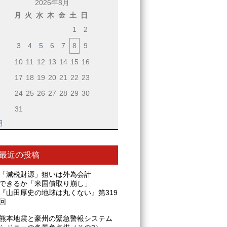
2026年8月
月
火
水
木
金
土
日
1
2
3
4
5
6
7
8
9
10
11
12
13
14
15
16
17
18
19
20
21
22
23
24
25
26
27
28
29
30
31
月
最近の投稿
「減税財源」狙いは外為会計
できるか「米国債取り崩し」
『山田厚史の地球は丸くない』第319
回
熊本地震と豪州の緊急警報システム