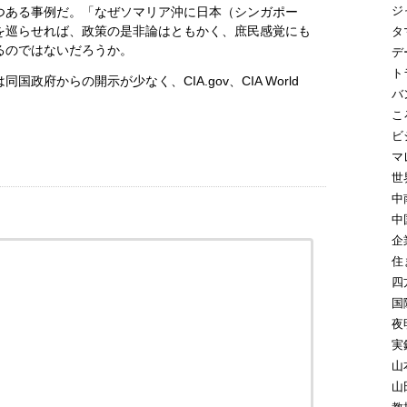
ジ
つある事例だ。「なぜソマリア沖に日本（シンガポー
を巡らせれば、政策の是非論はともかく、庶民感覚にも
タ
るのではないだろうか。
デ
ト
政府からの開示が少なく、CIA.gov、CIA World
バ
こ
ビ
マ
世
中
中
企
住
四
国
夜
実
山
山