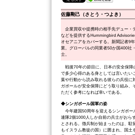
佐藤剛己（さとう・つよき）
企業買収や提携時の相手先デュー・
などを提供するHummingbird Adv
オセアニアをカバーする。新聞記者9年
業。グローバルの同業者50か国400社・個
士。
戦後70年の節目に、日本の安全保
で多少心得のある身としては言いたい
葉や行動から読み取れる彼らの兵役に
ガポールが安全保障にどう取り組み、そ
ただく参考になれば幸いである。
◆シンガポール国軍の姿
今年建国50周年を迎えるシンガポー
連隊2個1000人しか自前の兵士がお
とされる。徴兵制が始まったのは、駐留
もイスラム教徒の国）に囲まれ、国土