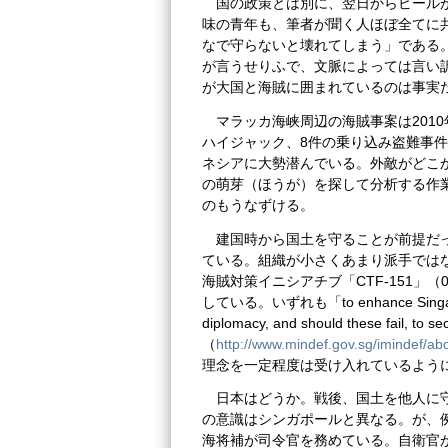
国の政策とは別に、翌日からビール
味の青年も、筆者が聞く人ほぼ全てに
なで守らないと壊れてしまう」である
が言うせりふで、文脈によっては言い
が大国と海賊に囲まれているのは事実
マラッカ海峡周辺の海賊事案は201
ハイジャック、8件の乗り込み盗難事
ネシアに大勢潜んでいる。外敵がどこ
の萌芽（ほうが）を探して分析する作業に、
のもうなずける。
建国時から国土を守ることが前提だ
ている。組織が小さくあまり派手ではな
海賊対策イニシアチブ「CTF-151」
している。いずれも「to enhance Singapore’s
diplomacy, and should these fail, to se
（
http://www.mindef.gov.sg/imindef/ab
理念を一定程度は受け入れているよう
日本はどうか。戦後、国土を他人に
の意識はシンガポールと異なる。が、例
海将補が司令官を務めている。自衛官