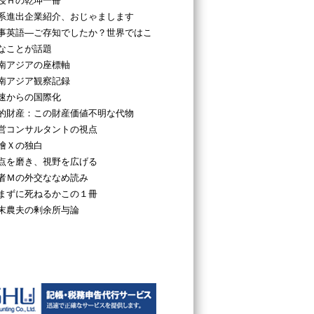
授Ｈの乾坤一冊
系進出企業紹介、おじゃまします
事英語―ご存知でしたか？世界ではこ
なことが話題
南アジアの座標軸
南アジア観察記録
速からの国際化
的財産：この財産価値不明な代物
営コンサルタントの視点
檜Ｘの独白
点を磨き、視野を広げる
者Ｍの外交ななめ読み
まずに死ねるかこの１冊
末農夫の剰余所与論