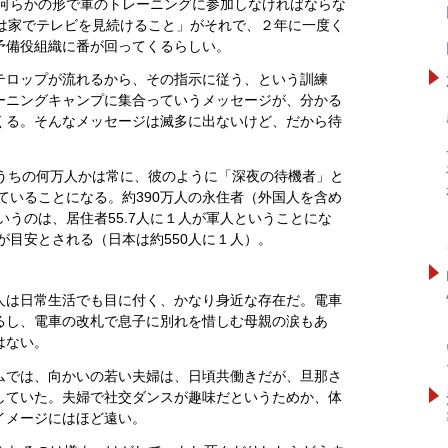
は何らかの形で軍のトレーニングに参加しなければならな
後は家でテレビを見続けること」がそれで、２年に一度く
予備役組織に番が回ってくるらしい。
テロップが流れるから、その指示に従う、という訓練
ーニングキャンプに集合っていうメッセージが、分かる
くる。そんなメッセージは滅多に出ないけど、だから待
。うちの何万人かは常に、彼のように「深夜の待機者」と
していることになる。約390万人の永住者（外国人を含め
いうのは、居住者55.7人に１人が軍人ということにな
人が目安とされる（日本は約550人に１人）。
人は日常生活でも目に付く、かなり身近な存在だ。電車
るし、電車の改札で息子に別れを惜しむ母親の涙もあ
はない。
ムでは、向かいの若い夫婦は、日頃共働きだが、旦那さ
していた。夫婦で社交ダンスが趣味だというためか、体
うイメージにはほど遠い。