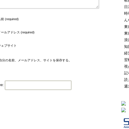
教
日
時
前 (required)
ん
東
ールアドレス (required)
東
浪
ウェブサイト
知
経
翌
自分の名前、メールアドレス、サイトを保存する。
視
記
読
ve:
週