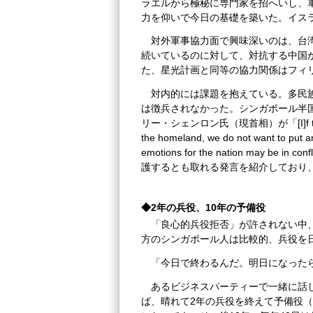
ラエルから極秘に専門家を招へいし、
力を仰いで今日の基礎を築いた。イス
対外軍事協力面で興味深いのは、台
続いているのに対して、対抗する中国
た、星光計画と同等の協力関係はフィ
対内的には課題を抱えている。多民
は徴兵されなかった。シンガポール半国営新聞
リー・シェンロン氏（現首相）が「[I]f the SAF (
the homeland, we do not want to put any 
emotions for the nation may be 
護するとも取れる発言を紹介しており
◆2年の兵役、10年の予備役
「良心的兵役拒否」が許されない中
方のシンガポール人は比較的、兵役を
「今日で終わるんだ。明日になった
あるビジネスパーティーで一緒に話
ば、晴れて2年の兵役を終えて予備役（Operationa