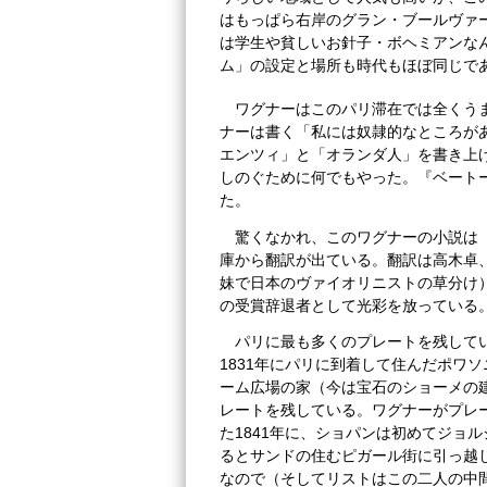
はもっぱら右岸のグラン・ブールヴァ
は学生や貧しいお針子・ボヘミアンな
ム」の設定と場所も時代もほぼ同じで
ワグナーはこのパリ滞在では全くう
ナーは書く「私には奴隷的なところが
エンツィ」と「オランダ人」を書き上
しのぐために何でもやった。『ベート
た。
驚くなかれ、このワグナーの小説は『
庫から翻訳が出ている。翻訳は高木卓
妹で日本のヴァイオリニストの草分け
の受賞辞退者として光彩を放っている
パリに最も多くのプレートを残して
1831年にパリに到着して住んだポワ
ーム広場の家（今は宝石のショーメの
レートを残している。ワグナーがプレ
た1841年に、ショパンは初めてジョ
るとサンドの住むピガール街に引っ越
なので（そしてリストはこの二人の中間