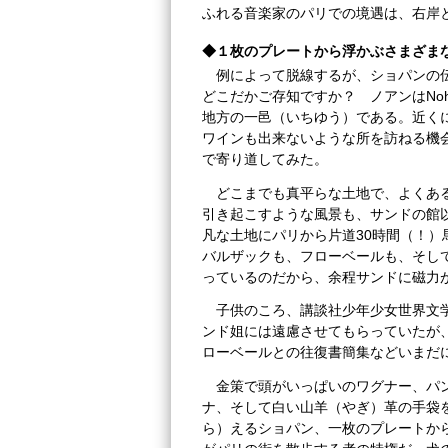
ふれる音楽家のパリでの境遇は、右岸
◆１枚のプレートから浮かぶさまざま
例によって脱線するが、ショパンの
どこだかご存知ですか？ ノアンはNoh
地方の一邑（いちゆう）である。近く
ワインも出来ないような所を訪ねる機
で寄り道してみた。
どこまでも真平らな土地で、よくあ
引き起こすような風景も、サンドの館
凡な土地にパリから片道30時間（！
バルザックも、フローベールも、そし
っているのだから、余程サンドに磁力
子供のころ、講談社少年少女世界文
ンド姐には遠慮させてもらっていたが
ローベールとの往復書簡集などいまだ
金策で頭がいっぱいのワグナー、パ
ナ、そして白い山羊（やぎ）革の手袋
ら）えるショパン、一枚のプレートか