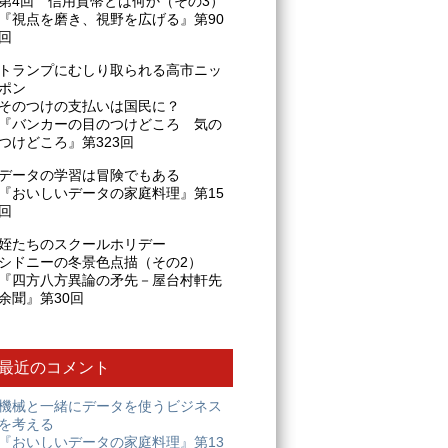
第4回 信用貨幣とは何か（その3）
『視点を磨き、視野を広げる』第90
回
トランプにむしり取られる高市ニッ
ポン
そのつけの支払いは国民に？
『バンカーの目のつけどころ 気の
つけどころ』第323回
データの学習は冒険でもある
『おいしいデータの家庭料理』第15
回
姪たちのスクールホリデー
シドニーの冬景色点描（その2）
『四方八方異論の矛先－屋台村軒先
余聞』第30回
最近のコメント
機械と一緒にデータを使うビジネス
を考える
『おいしいデータの家庭料理』第13