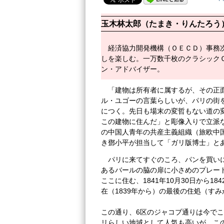
玉木林太郎（たまき・りんたろう
経済協力開発機構（ＯＥＣＤ）事務
しを楽しむ。一万数千枚のクラシック
ン・アドバイザー。
「建物は所有者に属するが、その正
ル・ユゴーの言葉らしいが、パリの街
につく。先日も場末の変哲もない道の変
この建物に住んだ」と彫像入りで立派
の中国人青年の共産主義組織（旅欧中
き鄧小平が担当して「ガリ版博士」と
パリに来てすぐのころ、パンを買い
あるバールの脇の扉に小さめのプレー
ここに住む、1841年10月30日から1
在（1839年から）の最後の住処（す
この通り、6区のジャコブ通りは今で
リらしい地域として人気も高いが、こ