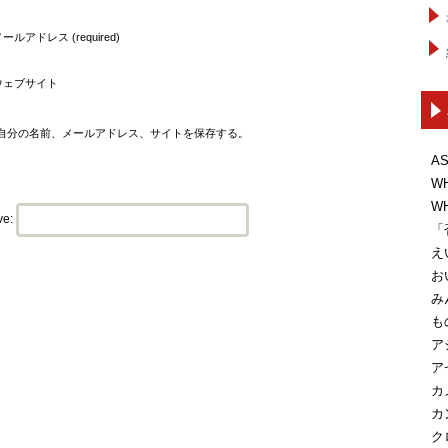
ールアドレス (required)
ウェブサイト
自分の名前、メールアドレス、サイトを保存する。
A
W
W
ve:
「
え
お
み
も
ア
ア
カ
カ
ク