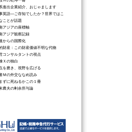
授Ｈの乾坤一冊
系進出企業紹介、おじゃまします
事英語―ご存知でしたか？世界ではこ
なことが話題
南アジアの座標軸
南アジア観察記録
速からの国際化
的財産：この財産価値不明な代物
営コンサルタントの視点
檜Ｘの独白
点を磨き、視野を広げる
者Ｍの外交ななめ読み
まずに死ねるかこの１冊
末農夫の剰余所与論