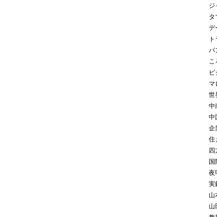
ジ
タ
デ
ト
バ
こ
ビ
マ
世
中
中
企
住
四
国
夜
実
山
山