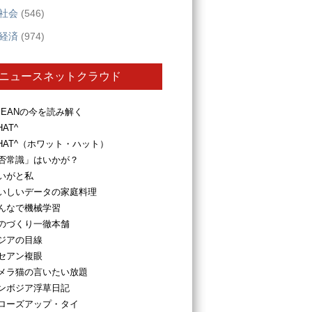
社会
(546)
経済
(974)
ニュースネットクラウド
SEANの今を読み解く
HAT^
HAT^（ホワット・ハット）
否常識」はいかが？
いがと私
いしいデータの家庭料理
んなで機械学習
のづくり一徹本舗
ジアの目線
セアン複眼
メラ猫の言いたい放題
ンボジア浮草日記
ローズアップ・タイ