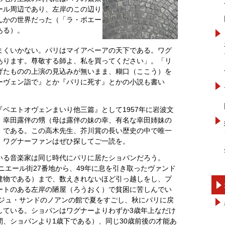
ール周辺であり、左岸のこの辺り
んかの世界だった（「ラ・ボエー
ある）。
まくいかない。パリはマイアベーアの天下である。ワグ
あります。尊敬する師よ、私を買ってください」。「リ
げたものの上演の見込みが無いまま、糊口（ここう）を
ーヴェン詣で』とか『パリに死す』とかの小説も書い
ベエトオヴェンまいり他三篇』として1957年に岩波文
、幸田露伴の甥（母は露伴の妹の幸、有名な幸田姉妹の
）である。この高木先生、芥川賞の長い歴史の中で唯一
。ワグナーファンはぜひ探してご一読を。
いる音楽家は同じ時代にパリに居たショパンだろう。
ソニエール街27番地から、49年に息を引き取ったヴァンド
建物である）まで、数えきれないほど引っ越しをし、プ
ートのある左岸の陋屋（ろうおく）で貧困に苦しんでい
ルジュ・サンドのノアンの館で夏をすごし、秋にパリに戻
している。ショパンはワグナーよりわずか3歳年上なだけ
、ショパンより1歳下である）、同じ30歳前後の才能あ