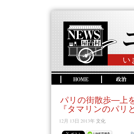
い
パリの街散歩―上
『タマリンのパリ
12月 13日 2013年
文化
P