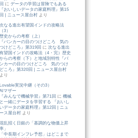
回
に
データの学習は冒険でもある
『おいしいデータの家庭料理』第15
回 | ニュース屋台村
より
次なる進出有望国インドの攻略法
（3）
歴史からの考察（上）
『バンカーの目のつけどころ 気の
つけどころ』第319回
に
次なる進出
有望国インドの攻略法（4・完）歴史
からの考察（下）と地域別特性『バ
ンカーの目のつけどころ 気のつけ
どころ』第320回 | ニュース屋台村
より
Lovable実況中継（その3）
AIマザー
『みんなで機械学習』第71回
に
機械
と一緒にデータを学習する 『おいし
いデータの家庭料理』第12回 | ニュ
ース屋台村
より
混乱招く日銀の「基調的な物価上昇
率」
「中長期インフレ予想」はどこまで