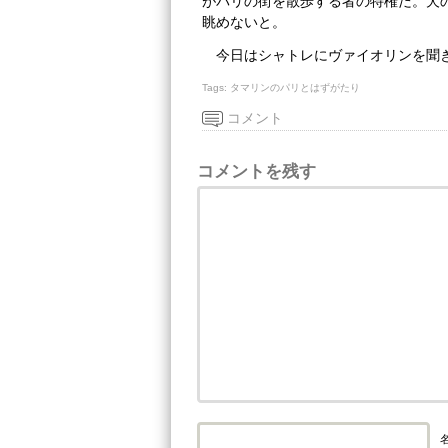
がパリの街を散歩する者の特権だ。犬
眺めないと。
今日はシャトレにヴァイオリンを聞
Tags:
タマリンのパリとはずがたり
コメント
コメントを残す
名