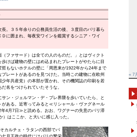
）
次長。３５年余りの公務員生活の後、３度目のパリ暮ら
ＣＤに囲まれ、毎夜安ワインを鑑賞するシニア・ワイ
面（ファサード）は全ての人のものだ。」とはヴィクト
を歩けば建物の壁にはめ込まれたプレートがやたらに目
哲もないホテルの壁に「周恩来が1922年から24年まで
なプレートがあるのを見つけた。当時この建物に在欧州
« 7
国少年共産党）の本部が置かれ、その機関誌の印刷を若
あだ名をつけられていたそうな。
にサン・ジェルマン・デ・プレ界隈を歩いていたら、と
トがある。近寄ってみると≪リシャール・ヴァグネール
842年4月7日≫と読める。おお、ワグナーの失意のパリ滞
みか）はここか、と大いに感じ入った。
こそカルチェ・ラタンの西部でパ
の七月王政の時代にはパリの繁栄