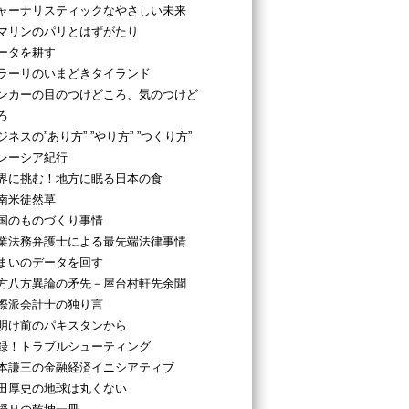
ャーナリスティックなやさしい未来
マリンのパリとはずがたり
ータを耕す
ラーリのいまどきタイランド
ンカーの目のつけどころ、気のつけど
ろ
ジネスの”あり方” ”やり方” ”つくり方”
レーシア紀行
界に挑む！地方に眠る日本の食
南米徒然草
国のものづくり事情
業法務弁護士による最先端法律事情
まいのデータを回す
方八方異論の矛先－屋台村軒先余聞
際派会計士の独り言
明け前のパキスタンから
録！トラブルシューティング
本謙三の金融経済イニシアティブ
田厚史の地球は丸くない