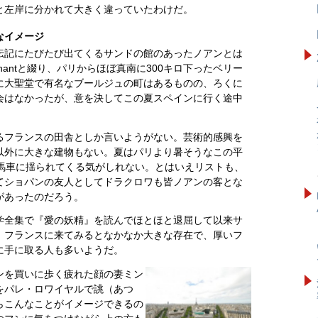
と左岸に分かれて大きく違っていたわけだ。
なイメージ
伝記にたびたび出てくるサンドの館のあったノアンとは
antと綴り、パリからほぼ真南に300キロ下ったベリー
に大聖堂で有名なブールジュの町はあるものの、ろくに
会はなかったが、意を決してこの夏スペインに行く途中
るフランスの田舎としか言いようがない。芸術的感興を
以外に大きな建物もない。夏はパリより暑そうなこの平
）馬車に揺られてくる気がしれない。とはいえリストも、
てショパンの友人としてドラクロワも皆ノアンの客とな
があったのだろう。
学全集で『愛の妖精』を読んでほとほと退屈して以来サ
、フランスに来てみるとなかなか大きな存在で、厚いフ
に手に取る人も多いようだ。
ンを買いに歩く疲れた顔の妻ミン
をパレ・ロワイヤルで誂（あつ
らこんなことがイメージできるの