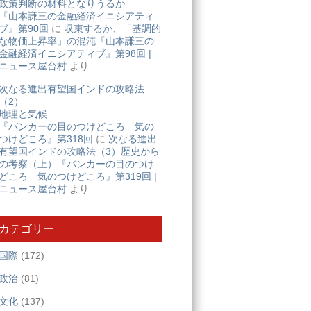
政策判断の材料となりうるか
『山本謙三の金融経済イニシアティ
ブ』第90回
に
収束するか、「基調的
な物価上昇率」の混沌『山本謙三の
金融経済イニシアティブ』第98回 |
ニュース屋台村
より
次なる進出有望国インドの攻略法
（2）
地理と気候
『バンカーの目のつけどころ 気の
つけどころ』第318回
に
次なる進出
有望国インドの攻略法（3）歴史から
の考察（上）『バンカーの目のつけ
どころ 気のつけどころ』第319回 |
ニュース屋台村
より
カテゴリー
国際
(172)
政治
(81)
文化
(137)