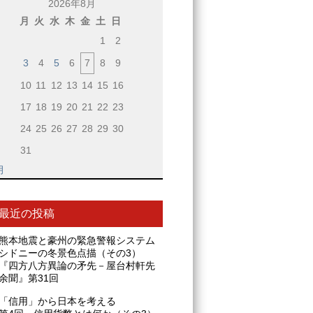
2026年8月
月
火
水
木
金
土
日
1
2
3
4
5
6
7
8
9
10
11
12
13
14
15
16
17
18
19
20
21
22
23
24
25
26
27
28
29
30
31
月
最近の投稿
熊本地震と豪州の緊急警報システム
シドニーの冬景色点描（その3）
『四方八方異論の矛先－屋台村軒先
余聞』第31回
「信用」から日本を考える