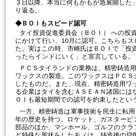
３日以降、本当に何もかもが急展開した
り返る。
◆ＢＯＩもスピード認可
タイ投資促進委員会（ＢＯＩ） への投資
にかけて行い、10月に認可。こちらもス
た。実はこの時、市崎氏はＢＯＩで「投
ったらインドにいく」と宣言している。
ＰＣＳタイランドの業務は、精密鋳造
ワックスの製造。このワックスはＰＣＳ
したものだ。また、現在、精密鋳造用ワ
る企業はタイを含むＡＳＥＡＮ諸国には
ＯＩも最短期間での認可を約束したとい
一方、精密鋳造は軍事技術を民生に転用
年の歴史を持つ。ロケット、ガスタービ
部品のほか、マンホール、ゴルフのクラ
ど特殊な形状をしたモノは、鋳造後の切