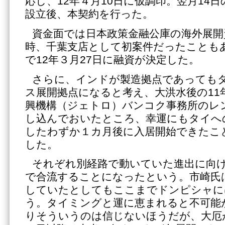
応し、12年４月10日に仮調印。翌月14
設立後、本契約を行った。
資金面では日本政策金融公庫の海外展開
時、千葉支店として初案件だったことも
で12年３月27日に融資が決定した。
さらに、インドが製造拠点であっても
ス展開拠点になると考え、大洪水後の11
興機構（ジェトロ）バンコク事務所のレ
し込んでおいたところ、幸運にもタイへ
したわずか１カ月後に入居開始できたこ
した。
それぞれ別経路で動いていた進出に向け
で合流することになったという。市崎氏
していたとしてもここまでドンピシャに
う。タイミングと運に恵まれると不可能
りそういうのは信じないほうだが、大厄