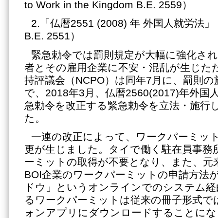
to Work in the Kingdom B.E. 2559）
2.「仏暦2551 (2008) 年 外国人就労法」（Al
B.E. 2551）
緊急勅令では罰則規定が大幅に強化され
者とその雇用企業に不安・混乱が生じた
持評議会（NCPO）は同年7月に、罰則
で、2018年3月、仏暦2560(2017)年
急勅令を改正する緊急勅令を立法・施行
た。
一連の改正によって、ワークパーミッ
更が生じました。タイで働く駐在員事務
ーミットの取得が不要となり、また、元
BOI企業のワークパーミットの申請方法
ドウ」というオンラインでのシステム経
るワークパーミットは従来の冊子形式で
ォンアプリにダウンロードすることにな