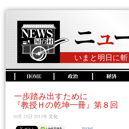
いまと明日に斬
一歩踏み出すために
『教授Ｈの乾坤一冊』第８回
10月 25日 2013年
文化
Pocket