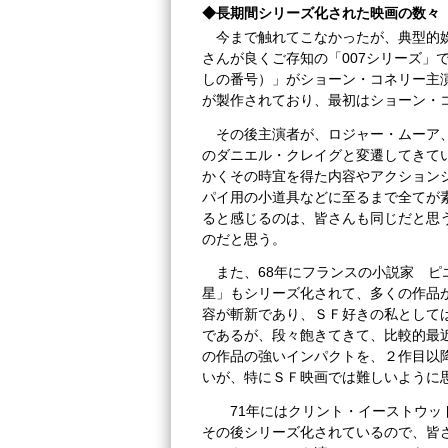
◆長期間シリーズ化された映画の数々
今まで触れてこなかったが、典型的
さんが良くご存知の「007シリーズ」で
しの番号）」がショーン・コネリー主演
が製作されており、最初はショーン・
その後主演者が、ロジャー・ムーア
のダニエル・クレイグと変遷してきて
かくその時宜を得た内容やアクション
パイ用の小道具などに至るまで全てが
ると感じるのは、皆さんも同じだと思
のだと思う。
また、68年にフランスの小説家 ピ
星」もシリーズ化されて、多くの作品
容が斬新であり、ＳＦ好きの私として
であるが、段々飽きてきて、比較的最
の作品の強いインパクトを、２作目以
いが、特にＳＦ映画では難しいように
71年にはクリント・イーストウッ
その後シリーズ化されているので、皆