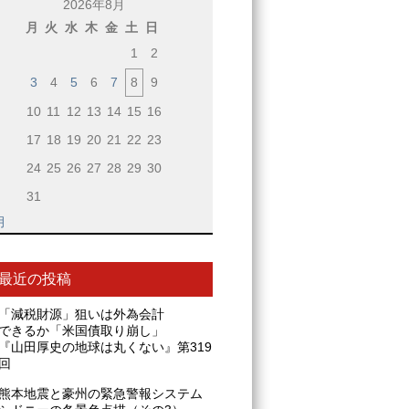
2026年8月
月
火
水
木
金
土
日
1
2
3
4
5
6
7
8
9
10
11
12
13
14
15
16
17
18
19
20
21
22
23
24
25
26
27
28
29
30
31
月
最近の投稿
「減税財源」狙いは外為会計
できるか「米国債取り崩し」
『山田厚史の地球は丸くない』第319
回
熊本地震と豪州の緊急警報システム