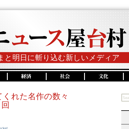
まと明日に斬り込む新しいメディア
てくれた名作の数々
３回
ocket