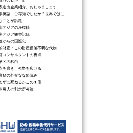
授Ｈの乾坤一冊
系進出企業紹介、おじゃまします
事英語―ご存知でしたか？世界ではこ
なことが話題
南アジアの座標軸
南アジア観察記録
速からの国際化
的財産：この財産価値不明な代物
営コンサルタントの視点
檜Ｘの独白
点を磨き、視野を広げる
者Ｍの外交ななめ読み
まずに死ねるかこの１冊
末農夫の剰余所与論