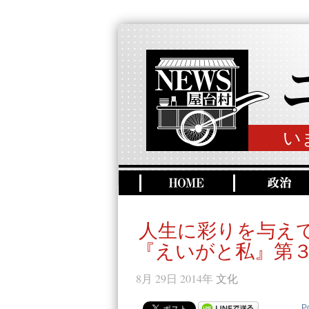
い
人生に彩りを与え
『えいがと私』第
8月 29日 2014年
文化
P