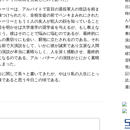
教
日
ャーリーは、アルバイトで盲目の退役軍人の世話を頼ま
時
傷つけられたり、全校生徒の前でペンキまみれにされた
ん
ャーリーともう１人の友人が犯人の顔を知っていること
東
前を明かせば大学進学の奨学金を与えるが、もし教えな
まう。彼はそのことで悩みに悩むのであるが、最終的に
東
人の裏切りにも会い、窮地に立たされるのである。それ
浪
る前で大演説をして、いかに彼が誠実であり立派な人間
知
の演説が本当に素晴らしく、人を深く感動させ、最終的
経
になるのである。アル・パチーノの演技がとにかく素晴
翌
しまった。
視
出に関して長々と書いてきたが、やはり私の人生にとっ
記
味であると思う今日この頃である。
読
週