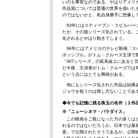
いのも事実なのである。やはりアメリ
作品賞については普通の世界を描いた
のではないかと、私自身勝手に想像し
93年にはスティーブン・スピルバ
たが、その後シリーズ化されている。
化されるとやはり飽きてしまう。
96年にはアメリカのテレビ映画「
ポッシブル」がトム・クルーズ主演で
「007シリーズ」の延長線上にあると
だ今後、主演者がトム・クルーズでは
という点にはとても興味がある。
他にもシリーズ化された作品は結構
ジョウを狙うのは致し方ないことであ
◆今でも記憶に残る珠玉の名作（２作
※「ニューシネマ・パラダイス」
この映画をご覧になった方の多くは
れるのではないだろうか。日本では最
座」で公開されたそうであるが、公開