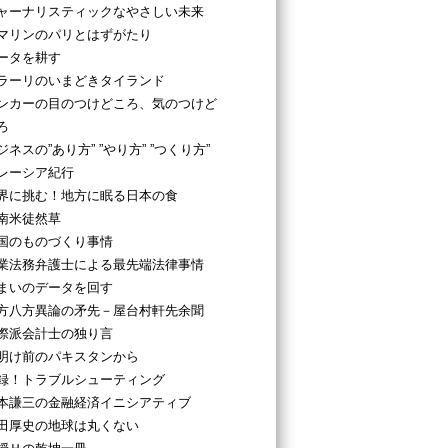
ャーナリスティックなやさしい未来
マリンのパリとはずがたり
ータを耕す
ラーリのいまどきタイランド
ンカーの目のつけどころ、気のつけど
ろ
ジネスの”あり方” ”やり方” ”つくり方”
レーシア紀行
界に挑む！地方に眠る日本の食
南米徒然草
国のものづくり事情
業法務弁護士による最先端法律事情
まいのデータを回す
方八方異論の矛先－屋台村軒先余聞
際派会計士の独り言
明け前のパキスタンから
録！トラブルシューティング
本謙三の金融経済イニシアティブ
田厚史の地球は丸くない