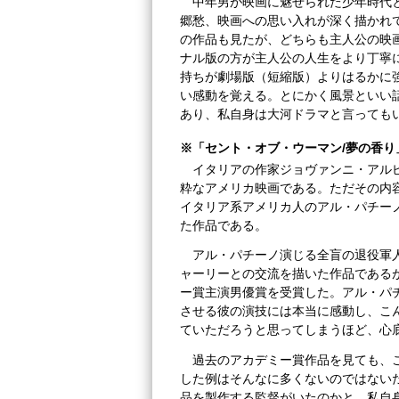
中年男が映画に魅せられた少年時代
郷愁、映画への思い入れが深く描かれ
の作品も見たが、どちらも主人公の映
ナル版の方が主人公の人生をより丁寧
持ちが劇場版（短縮版）よりはるかに
い感動を覚える。とにかく風景といい
あり、私自身は大河ドラマと言っても
※「セント・オブ・ウーマン/夢の香り
イタリアの作家ジョヴァンニ・アル
粋なアメリカ映画である。ただその内
イタリア系アメリカ人のアル・パチー
た作品である。
アル・パチーノ演じる全盲の退役軍
ャーリーとの交流を描いた作品である
ー賞主演男優賞を受賞した。アル・パ
させる彼の演技には本当に感動し、こ
ていただろうと思ってしまうほど、心
過去のアカデミー賞作品を見ても、
した例はそんなに多くないのではない
品を製作する監督がいたのかと、私自