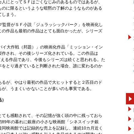
カ人にとってＳＦはごくなじみのあるものではあるが、
ものに限るというような暗黙の了解のようなものがある
てしまう。
ーグ監督がＳＦ小説「ジュラッシックパーク」を映画化し
この作品も最初の作品はとても面白かったが、シリーズ
スパイ大作戦（邦題）」の映画化作品「ミッション・イン
製作され、その後シリーズ化されている。この作品は
言える作品であり、今後もシリーズは続くと思われる。た
年をとり過ぎていると判断された場合、誰に変わるのか
あるが、やはり最初の作品で大ヒットすると２匹目のド
るが、うまくいかないことが多いのも事実である。
品）
とても感動されて、その記憶が強く頭の中に残っておら
初89年の暮れに銀座の小さな映画館「シネスイッチ銀
後同映画館では記録的な売上を記録し、連続10カ月近く