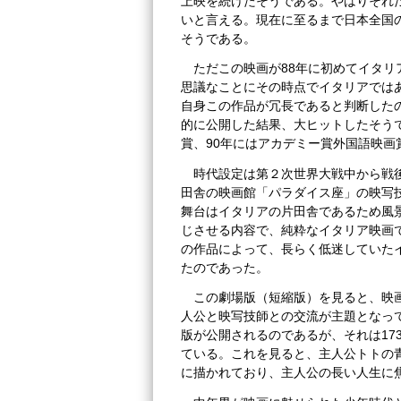
上映を続けたそうである。やはりそれ
いと言える。現在に至るまで日本全国
そうである。
ただこの映画が88年に初めてイタリ
思議なことにその時点でイタリアでは
自身この作品が冗長であると判断したの
的に公開した結果、大ヒットしたそう
賞、90年にはアカデミー賞外国語映画
時代設定は第２次世界大戦中から戦
田舎の映画館「パラダイス座」の映写
舞台はイタリアの片田舎であるため風
じさせる内容で、純粋なイタリア映画
の作品によって、長らく低迷していた
たのであった。
この劇場版（短縮版）を見ると、映
人公と映写技師との交流が主題となっ
版が公開されるのであるが、それは17
ている。これを見ると、主人公トトの
に描かれており、主人公の長い人生に