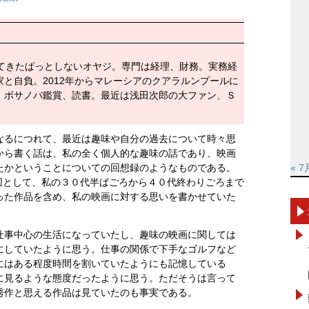
いてきたぱっとしないオヤジ。専門は経理、財務。実務経
と自負。2012年からマレーシアのクアラルンプールに
、ボサノバ鑑賞、読書。最近は浅田次郎の大ファン、Ｓ
なるにつれて、最近は趣味や自分の過去について時々思
から書く話は、私の全く個人的な趣味の話であり、映画
たかということについての回想録のようなものである。
« 7
回として、私の３０代半ばごろから４０代終わりごろまで
った作品を含め、私の映画に対する思いを書かせていた
仕事中心の生活になっていたし、趣味の映画に関しては
にしていたように思う。仕事の関係で下手なゴルフなど
にはある程度時間を割いていたようにも記憶している
に見るような態度だったように思う。ただそうは言って
秀作と思える作品は見ていたのも事実である。