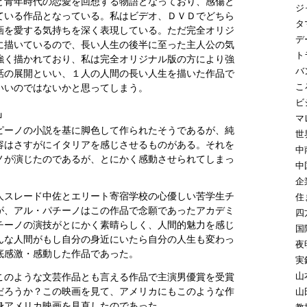
と青年時代の恋愛を回想する物語となっており、感傷と
ジ
ている作品となっている。私はビデオ、ＤＶＤでどちら
タ
画を愛する気持ちを深く表現している。ただ完全オリジ
デ
に描いているので、長い人生の後半に至った主人公の気
ト
強く描かれており、私は完全オリジナル版の方により強
バ
話の展開といい、１人の人間の長い人生を描いた作品で
こ
いいのではないかと思ってしまう。
ビ
」
マ
ピーノの小説を基に脚色して作られたそうであるが、純
世
容はさすがにイタリアを感じさせるものがある。それを
中
ノが演じたのであるが、とにかく感動させられてしまっ
中
企
人スレード中佐とエリート寄宿学校の心優しい苦学生チ
住
が、アル・パチーノはこの作品で念願であったアカデミ
四
チーノの演技がとにかく素晴らしく、人間的魅力を感じ
国
んな人間がもし自分の身近にいたら自分の人生も変わっ
夜
底感激・感動した作品であった。
実
山
このような文芸作品とも言える作品で主演男優賞を受賞
だろうか？この映画を見て、アメリカにもこのような作
山
身アメリカ映画を見直したのであった。