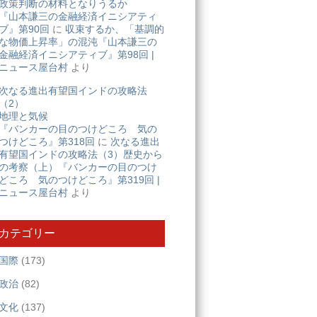
政策判断の材料となりうるか
『山本謙三の金融経済イニシアティ
ブ』第90回
に
収束するか、「基調的
な物価上昇率」の混沌『山本謙三の
金融経済イニシアティブ』第98回 |
ニュース屋台村
より
次なる進出有望国インドの攻略法
（2）
地理と気候
『バンカーの目のつけどころ 気の
つけどころ』第318回
に
次なる進出
有望国インドの攻略法（3）歴史から
の考察（上）『バンカーの目のつけ
どころ 気のつけどころ』第319回 |
ニュース屋台村
より
カテゴリー
国際
(173)
政治
(82)
文化
(137)