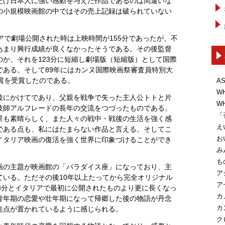
だけ日本人に強い感動を与えた作品であるのは間違いな
の小規模映画館の中ではその売上記録は破られていない
アで劇場公開された時は上映時間が155分であったが、不
あまり興行成績が良くなかったそうである。その後監督
か、それを123分に短縮し劇場版（短縮版）として国際
である。そして89年にはカンヌ国際映画祭審査員特別大
賞を受賞したのである。
A
W
後にかけてであり、父親を戦争で失った主人公トトと片
W
技師アルフレードの長年の交流をつづったものである。
「
景も素晴らしく、また人々の戦中・戦後の生活を強く感
え
である点も、私にはたまらない作品と言える。そしてこ
お
イタリア映画の復活を強く世界に印象づけることができ
み
も
画の主題が映画館の「パラダイス座」になっており、主
ア
ている。ただその後10年以上たってから完全オリジナル
ア
3分とイタリアで最初に公開されたものより更に長くなっ
カ
青年期の恋愛や壮年期になって帰郷した後の物語が丹念
カ
焦点が置かれているように感じられる。
ク