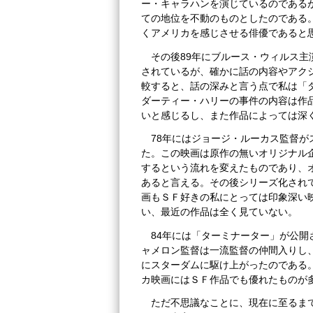
ー・キャラハンを演じているのである
ての地位を不動のものとしたのである。
くアメリカを感じさせる俳優であると
その後89年にブルース・ウィルス
されているが、確かに話の内容やアク
較すると、話の深みと言う点で私は「
ダーティー・ハリーの事件の内容は作
いと感じるし、また作品によっては深
78年にはジョージ・ルーカス監督
た。この映画は原作の無いオリジナル
するという流れを変えたものであり、
あると言える。その後シリーズ化され
画もＳＦ好きの私にとっては印象深い
い、最近の作品は全く見ていない。
84年には「ターミナーター」が公
ャメロン監督は一流監督の仲間入りし
にスターダムに駆け上がったのである
カ映画にはＳＦ作品でも優れたものが
ただ不思議なことに、現在に至るま