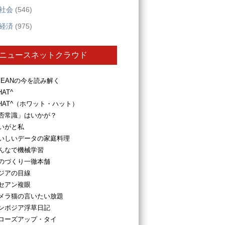
社会
(546)
経済
(975)
ニュースネットクラウド
SEANの今を読み解く
HAT^
HAT^（ホワット・ハット）
否常識」はいかが？
いがと私
いしいデータの家庭料理
んなで機械学習
のづくり一徹本舗
ジアの目線
セアン複眼
メラ猫の言いたい放題
ンボジア浮草日記
ローズアップ・タイ