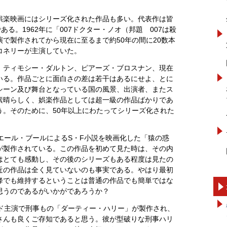
娯楽映画にはシリーズ化された作品も多い。代表作は皆
ある。1962年に「007ドクター・ノオ（邦題 007は殺
で製作されてから現在に至るまで約50年の間に20数本
コネリーが主演していた。
、ティモシー・ダルトン、ピアーズ・ブロスナン、現在
いる。作品ごとに面白さの差は若干はあるにせよ、とに
シーン及び舞台となっている国の風景、出演者、またス
素晴らしく、娯楽作品としては超一級の作品ばかりであ
う。そのために、50年以上にわたってシリーズ化された
エール・ブールによるS・F小説を映画化した「猿の惑
が製作されている。この作品を初めて見た時は、その内
はとても感動し、その後のシリーズもある程度は見たの
近の作品は全く見ていないのも事実である。やはり最初
降でも維持するということは普通の作品でも簡単ではな
思うのであるがいかがであろうか？
ド主演で刑事もの「ダーティー・ハリー」が製作され、
さんも良くご存知であると思う。彼が型破りな刑事ハリ