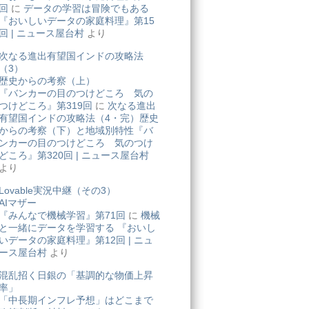
回
に
データの学習は冒険でもある
『おいしいデータの家庭料理』第15
回 | ニュース屋台村
より
次なる進出有望国インドの攻略法
（3）
歴史からの考察（上）
『バンカーの目のつけどころ 気の
つけどころ』第319回
に
次なる進出
有望国インドの攻略法（4・完）歴史
からの考察（下）と地域別特性『バ
ンカーの目のつけどころ 気のつけ
どころ』第320回 | ニュース屋台村
より
Lovable実況中継（その3）
AIマザー
『みんなで機械学習』第71回
に
機械
と一緒にデータを学習する 『おいし
いデータの家庭料理』第12回 | ニュ
ース屋台村
より
混乱招く日銀の「基調的な物価上昇
率」
「中長期インフレ予想」はどこまで