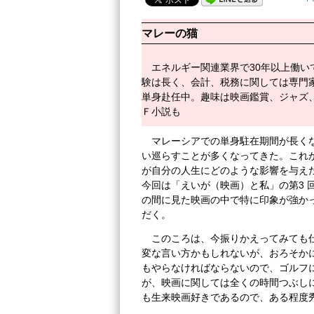
マレーの猫
エネルギー関連業界で30年以上働
験は長く、会計、税務に関しては専門家
単身赴任中。趣味は映画鑑賞、ジャズ
Ｆ小説も
マレーシアでの単身駐在期間が長く
い巡らすことが多くなってきた。これ
が自分の人生にどのような影響を与え
今回は「えいが（映画）と私」の第3 
の間に見た映画の中で特に印象が強か
だく。
このころは、今振りかえってみても
変な言い方かもしれないが、おろそか
もやらなければならないので、ゴルフ
が、映画に関しては全くの時間つぶし
も生来映画好きであるので、ある程度