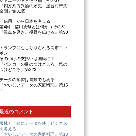
シドニーの冬景色点描（その3）
『四方八方異論の矛先－屋台村軒先
余聞』第31回
「信用」から日本を考える
第4回 信用貨幣とは何か（その3）
『視点を磨き、視野を広げる』第90
回
トランプにむしり取られる高市ニッ
ポン
そのつけの支払いは国民に？
『バンカーの目のつけどころ 気の
つけどころ』第323回
データの学習は冒険でもある
『おいしいデータの家庭料理』第15
回
最近のコメント
機械と一緒にデータを使うビジネス
を考える
『おいしいデータの家庭料理』第13