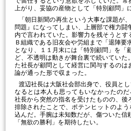
で留任するという意欲を示していた。常
上がり、妥協の産物として「特別顧問」
「朝日新聞の再生という大事な課題が、
問題』になってしまい、上層部で権力闘
内で言われていた。影響力を残そうとす
Ｂ組織である旧友会や労組まで「退陣要
となり、１１月末には「特別顧問」を「
ど、不透明は動きが舞台裏で続いていた
た社長が顧問として経営に関与するのは
論が通った形で収まった。
渡辺社長は大阪社会部出身で、役員とし
なるとは本人も思ってもいなかったのだ
社長から突然の指名を受けたものの、後
排除されたことで、ポテンヒットのよう
込んだ。手腕は未知数だが、傷ついた信
「無欲の勝利」を期待したい。