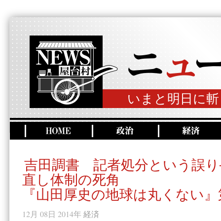
いまと明日に斬
吉田調書 記者処分という誤り
直し体制の死角
『山田厚史の地球は丸くない』
12月 08日 2014年
経済