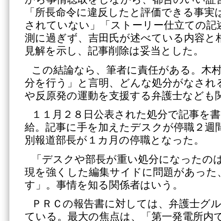
「所長命令に違反したと評価できる事実
されていない」「ストーリー仕立ての記
測に過ぎず、吉田氏が述べている内容と
見解を示し、記事削除は妥当とした。
この結論なら、筆者に責任がある。木
分を行う」と言明、どんな処分がなされ
や反原発の運動を支援する弁護士なども
１１月２８日公表された処分で記事を書
給。記事に手を加えたデスクが停職２週
別報道部長が１カ月の停職となった。
「デスクや部長が重い処分になったの
現を強くした編集サイドに問題があった
す」。事情を知る関係者はいう。
ＰＲＣの報告書に対しては、弁護士グ
ている。最大の焦点は、「第一発電所内