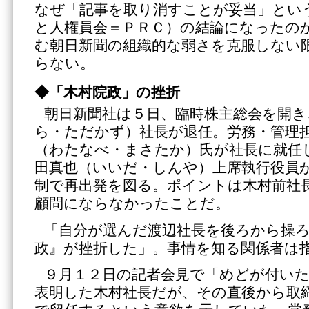
なぜ「記事を取り消すことが妥当」とい
と人権員会＝ＰＲＣ）の結論になったの
む朝日新聞の組織的な弱さを克服しない
らない。
◆「木村院政」の挫折
朝日新聞社は５日、臨時株主総会を開き
ら・ただかず）社長が退任。労務・管理
（わたなべ・まさたか）氏が社長に就任
田真也（いいだ・しんや）上席執行役員
制で再出発を図る。ポイントは木村前社
顧問にならなかったことだ。
「自分が選んだ渡辺社長を後ろから操
政』が挫折した」。事情を知る関係者は
９月１２日の記者会見で「めどが付い
表明した木村社長だが、その直後から取