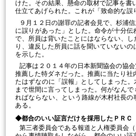
けた。その結果、懸命の取材で記事を書
仕立てあげられた。これが「致命的な誤
９月１２日の謝罪の記者会見で、杉浦信
に誤りがあった」とした。命令が十分伝
で、所員は背いたことにはならない、し
り、違反した所員に話を聞いていないの
を示した。
記事は２０１４年の日本新聞協会の協会
推薦した特ダネだった。推薦に当たり社
たはずなのに「誤報」としてしまった。
まで世間に言ってしまった。何がなんで
ればならない、という路線が木村社長の
ある。
◆都合のいい証言だけを採用したＰＲＣ
第三者委員会である報道と人権委員会（
から事情聴取をしながら、都合のいい証