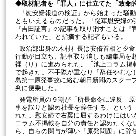
◆取材記者を「罪人」に仕立てた「致命
「慰安婦報道の検証」から始まった騒動
ともいえるものだった。「従軍慰安婦の
『吉田証言』の記事を取り消すことは『
われていた」と指摘する記者もいる。
政治部出身の木村社長は安倍首相と夕食
行動が目立ち、記事取り消しも編集局を
裡（り）に進められた。「池上コラム掲
で起きた。不手際が重なり「辞任やむな
島第一原発事故に絡む朝日新聞のスクー
判に便乗した。
発電所員の９割が「所長命令に違反 原
事を誤りと認め社長を辞任する、という
れた。慰安婦で右翼に屈するわけにはい
コラム不掲載を自分の責任と認めたくな
ら、自らの関与が薄い「原発問題」に辞