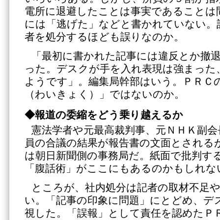
電所に退避したことは事実であることは
には「逃げた」などと書かれていない。
者を処分するほども誤りなのか。
「最初に書かれた記事には違反とか撤
った。デスクが手を入れ表現は強まった
ようです」。編集局幹部はいう。ＰＲＣ
（わいきょく）」ではないのか。
◆報道の委縮をどう乗り越えるか
憲法学者や元最高裁判事、元ＮＨＫ副会
員の合議の結果が報告書の文面とされる
は朝日新聞側の事務局だ。紙面で批判す
「腹話術」がここにもあるのかもしれな
ところが、社内処分は記者の取材不足
い。「記事の印象に問題」にとどめ、デ
視した。「誤報」として責任を認めたＰ