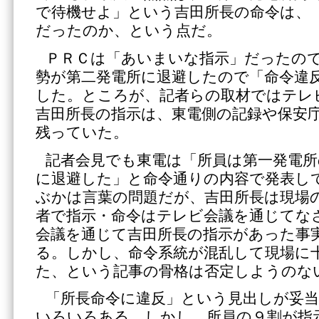
で待機せよ」という吉田所長の命令は、
だったのか、という点だ。
ＰＲＣは「あいまいな指示」だったの
勢が第二発電所に退避したので「命令違
した。ところが、記者らの取材ではテレ
吉田所長の指示は、東電側の記録や保安
残っていた。
記者会見でも東電は「所員は第一発電
に退避した」と命令通りの内容で発表し
ぶかは言葉の問題だが、吉田所長は現場
者で指示・命令はテレビ会議を通じてな
会議を通じて吉田所長の指示があった事
る。しかし、命令系統が混乱して現場に
た、という記事の骨格は否定しようのな
「所長命令に違反」という見出しが妥
いろいろある。しかし、所員の９割が指