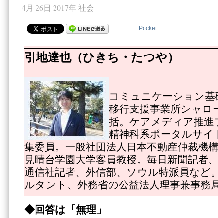
4月 26日 2017年
社会
Pocket
引地達也（ひきち・たつや）
コミュニケーション基
移行支援事業所シャロ
括。ケアメディア推進
精神科系ポータルサイ
集委員。一般社団法人日本不動産仲裁機
見晴台学園大学客員教授。毎日新聞記者
通信社記者、外信部、ソウル特派員など
ルタント、外務省の公益法人理事兼事務
◆回答は「無理」