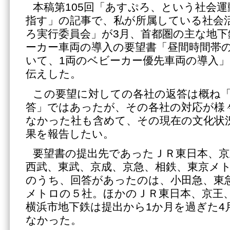
本稿第105回「あすぷろ、という社会
指す」の記事で、私が所属している社会
ろ実行委員会」が3月、首都圏の主な地
ーカー車両の導入の要望書「昼間時間帯
いて、1両のベビーカー優先車両の導入
伝えした。
この要望に対しての各社の返答は概ね
答」ではあったが、その各社の対応が様
なかった社も含めて、その現在の文化状
果を報告したい。
要望書の提出先であったＪＲ東日本、京
西武、東武、京成、京急、相鉄、東京メ
のうち、回答があったのは、小田急、東
メトロの５社。ほかのＪＲ東日本、京王
横浜市地下鉄は提出から1か月を過ぎた4
なかった。