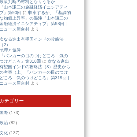
政策判断の材料となりうるか
『山本謙三の金融経済イニシアティ
ブ』第90回
に
収束するか、「基調的
な物価上昇率」の混沌『山本謙三の
金融経済イニシアティブ』第98回 |
ニュース屋台村
より
次なる進出有望国インドの攻略法
（2）
地理と気候
『バンカーの目のつけどころ 気の
つけどころ』第318回
に
次なる進出
有望国インドの攻略法（3）歴史から
の考察（上）『バンカーの目のつけ
どころ 気のつけどころ』第319回 |
ニュース屋台村
より
カテゴリー
国際
(173)
政治
(82)
文化
(137)