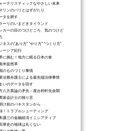
ャーナリスティックなやさしい未来
マリンのパリとはずがたり
ータを耕す
ラーリのいまどきタイランド
ンカーの目のつけどころ、気のつけど
ろ
ジネスの”あり方” ”やり方” ”つくり方”
レーシア紀行
界に挑む！地方に眠る日本の食
南米徒然草
国のものづくり事情
業法務弁護士による最先端法律事情
まいのデータを回す
方八方異論の矛先－屋台村軒先余聞
際派会計士の独り言
明け前のパキスタンから
録！トラブルシューティング
本謙三の金融経済イニシアティブ
田厚史の地球は丸くない