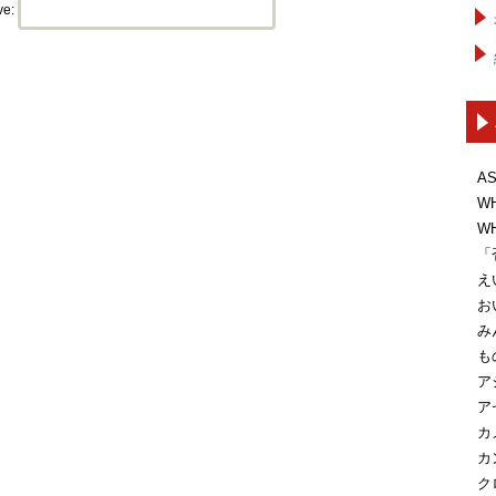
ve:
A
W
W
「
え
お
み
も
ア
ア
カ
カ
ク