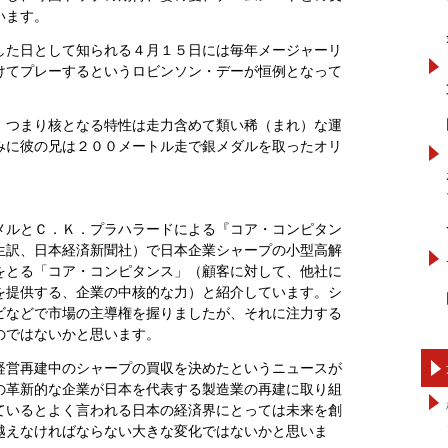
います。
した日として知られる４月１５日には毎年メージャーリ
けてプレーするというロビンソン・デーが恒例となって
、つまり核となる特性は走力含めて類い稀（まれ）な運
みに彼の兄は２００メートル走で銀メダルを取ったオリ
メルとＣ．Ｋ．プラハラードによる『コア・コンピタン
生訳、日本経済新聞社）で日本企業シャープの小型高解
をとる「コア・コンピタンス」（顧客に対して、他社に
を提供する、企業の中核的な力）と紹介しています。シ
ビなどで市場の主導権を握りましたが、それに注力する
のではないかと思います。
経営再建中のシャープの買収を決めたというニュースが
の革新的な企業が日本を代表する製造業の再建に取り組
ているとよく言われる日本の経済界にとっては未来を創
越えなければならない大きな変化ではないかと思いま