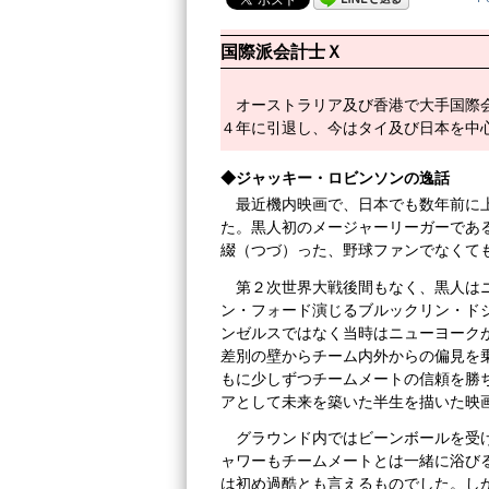
国際派会計士Ｘ
オーストラリア及び香港で大手国際
４年に引退し、今はタイ及び日本を中
◆ジャッキー・ロビンソンの逸話
最近機内映画で、日本でも数年前に
た。黒人初のメージャーリーガーであるジャ
綴（つづ）った、野球ファンでなくて
第２次世界大戦後間もなく、黒人は
ン・フォード演じるブルックリン・ド
ンゼルスではなく当時はニューヨーク
差別の壁からチーム内外からの偏見を
もに少しずつチームメートの信頼を勝
アとして未来を築いた半生を描いた映
グラウンド内ではビーンボールを受
ャワーもチームメートとは一緒に浴び
は初め過酷とも言えるものでした。し