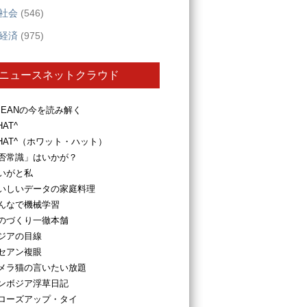
社会
(546)
経済
(975)
ニュースネットクラウド
SEANの今を読み解く
HAT^
HAT^（ホワット・ハット）
否常識」はいかが？
いがと私
いしいデータの家庭料理
んなで機械学習
のづくり一徹本舗
ジアの目線
セアン複眼
メラ猫の言いたい放題
ンボジア浮草日記
ローズアップ・タイ