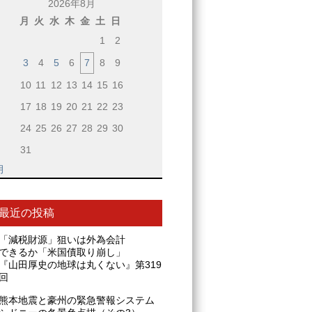
2026年8月
月
火
水
木
金
土
日
1
2
3
4
5
6
7
8
9
10
11
12
13
14
15
16
17
18
19
20
21
22
23
24
25
26
27
28
29
30
31
月
最近の投稿
「減税財源」狙いは外為会計
できるか「米国債取り崩し」
『山田厚史の地球は丸くない』第319
回
熊本地震と豪州の緊急警報システム