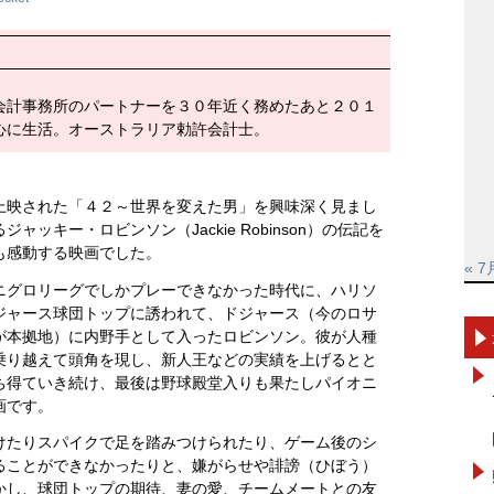
会計事務所のパートナーを３０年近く務めたあと２０１
心に生活。オーストラリア勅許会計士。
上映された「４２～世界を変えた男」を興味深く見まし
ッキー・ロビンソン（Jackie Robinson）の伝記を
も感動する映画でした。
« 7
ニグロリーグでしかプレーできなかった時代に、ハリソ
ジャース球団トップに誘われて、ドジャース（今のロサ
が本拠地）に内野手として入ったロビンソン。彼が人種
乗り越えて頭角を現し、新人王などの実績を上げるとと
ち得ていき続け、最後は野球殿堂入りも果たしパイオニ
画です。
けたりスパイクで足を踏みつけられたり、ゲーム後のシ
ることができなかったりと、嫌がらせや誹謗（ひぼう）
かし、球団トップの期待、妻の愛、チームメートとの友