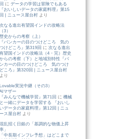
回
に
データの学習は冒険でもある
『おいしいデータの家庭料理』第15
回 | ニュース屋台村
より
次なる進出有望国インドの攻略法
（3）
歴史からの考察（上）
『バンカーの目のつけどころ 気の
つけどころ』第319回
に
次なる進出
有望国インドの攻略法（4・完）歴史
からの考察（下）と地域別特性『バ
ンカーの目のつけどころ 気のつけ
どころ』第320回 | ニュース屋台村
より
Lovable実況中継（その3）
AIマザー
『みんなで機械学習』第71回
に
機械
と一緒にデータを学習する 『おいし
いデータの家庭料理』第12回 | ニュ
ース屋台村
より
混乱招く日銀の「基調的な物価上昇
率」
「中長期インフレ予想」はどこまで