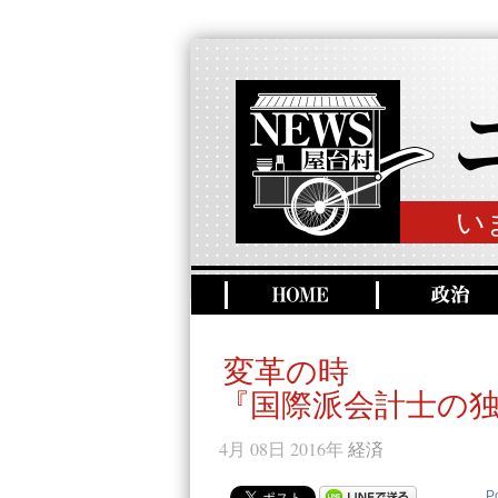
い
変革の時
『国際派会計士の
4月 08日 2016年
経済
P