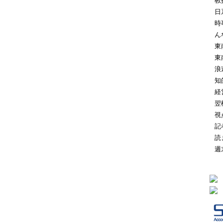
教
日
時
ん
東
東
浪
知
経
翌
視
記
読
週