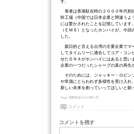
す。
筆者は香港駐在時の２０００年代初
幹工場（中国では日本企業と間違うよ
には驚かされたことを記憶しています
（ＥＭＳ）となったホンハイが、今回
した。
親日的と言える台湾の主要企業でマ
してタイムリーに適合してコア・コン
せたＤＮＡがホンハイにはあると思い
企業の一つだったシャープの真の再生
そのためには、ジャッキー・ロビン
や常識にとらわれず多様性を受け入れ
新しい未来を創っていってほしいと願
Tags:
国際派会計士の独り言
コメント
コメントを残す