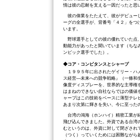
情は彼の忍耐を支える一因だったと思
彼の偉業をたたえて、彼がデビュー
ーグの全選手が、背番号「４２」をつ
います。
野球選手としての彼の優れていた点
動能力があったと聞いています（ちな
ンピック選手でした）。
◆コア・コンピタンスとシャープ
１９９５年に出されたゲイリー・ハ
ス経営―未来への競争戦略』（一條和
像度ディスプレーを、世界的な主導権
はまねのできない自社ならではの価値
ャープはこの技術をベースに薄型テレ
あまり次第に輝きを失い、今に至った
台湾の鴻海（ホンハイ）精密工業が
飛び込んできました。外資である台湾
むというのは、外資に対して閉ざされ
（つく）っていくためには困難ながら