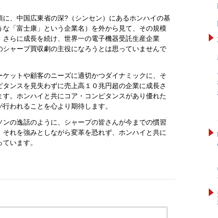
頭に、中国広東省の深?（シンセン）にあるホンハイの基
うな「富士康」という企業名）を外から見て、その規模
。さらに成長を続け、世界一の電子機器受託生産企業
のシャープ買収劇の主役になろうとは思っていませんで
ーケットや顧客のニーズに適切かつダイナミックに、そ
ピタンスを見失わずに売上高１０兆円超の企業に成長さ
ます。ホンハイと共にコア・コンピタンスがあり優れた
が行われることを心より期待します。
ソンの逸話のように、シャープの皆さんが今までの慣習
、それを強みとしながら変革を恐れず、ホンハイと共に
っています。