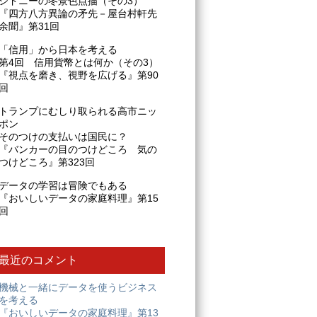
シドニーの冬景色点描（その3）
『四方八方異論の矛先－屋台村軒先
余聞』第31回
「信用」から日本を考える
第4回 信用貨幣とは何か（その3）
『視点を磨き、視野を広げる』第90
回
トランプにむしり取られる高市ニッ
ポン
そのつけの支払いは国民に？
『バンカーの目のつけどころ 気の
つけどころ』第323回
データの学習は冒険でもある
『おいしいデータの家庭料理』第15
回
最近のコメント
機械と一緒にデータを使うビジネス
を考える
『おいしいデータの家庭料理』第13