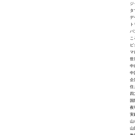
ジ
タ
デ
ト
バ
こ
ビ
マ
世
中
中
企
住
四
国
夜
実
山
山