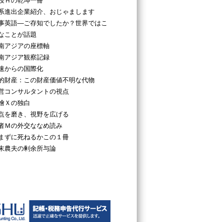
授Ｈの乾坤一冊
系進出企業紹介、おじゃまします
事英語―ご存知でしたか？世界ではこ
なことが話題
南アジアの座標軸
南アジア観察記録
速からの国際化
的財産：この財産価値不明な代物
営コンサルタントの視点
檜Ｘの独白
点を磨き、視野を広げる
者Ｍの外交ななめ読み
まずに死ねるかこの１冊
末農夫の剰余所与論